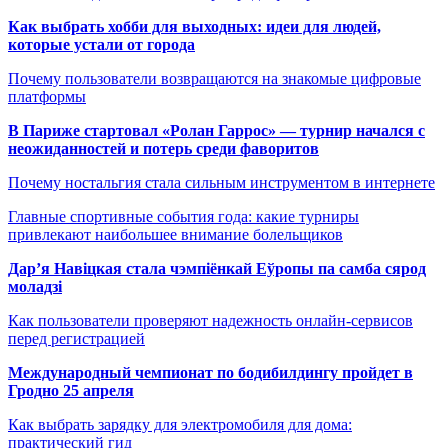
Как выбрать хобби для выходных: идеи для людей,
которые устали от города
Почему пользователи возвращаются на знакомые цифровые
платформы
В Париже стартовал «Ролан Гаррос» — турнир начался с
неожиданностей и потерь среди фаворитов
Почему ностальгия стала сильным инструментом в интернете
Главные спортивные события года: какие турниры
привлекают наибольшее внимание болельщиков
Дар’я Навіцкая стала чэмпіёнкай Еўропы па самба сярод
моладзі
Как пользователи проверяют надежность онлайн-сервисов
перед регистрацией
Международный чемпионат по бодибилдингу пройдет в
Гродно 25 апреля
Как выбрать зарядку для электромобиля для дома:
практический гид