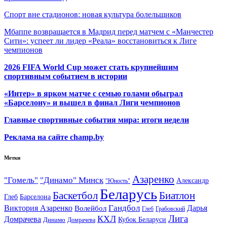
Спорт вне стадионов: новая культура болельщиков
Мбаппе возвращается в Мадрид перед матчем с «Манчестер
Сити»: успеет ли лидер «Реала» восстановиться к Лиге
чемпионов
2026 FIFA World Cup может стать крупнейшим
спортивным событием в истории
«Интер» в ярком матче с семью голами обыграл
«Барселону» и вышел в финал Лиги чемпионов
Главные спортивные события мира: итоги недели
Реклама на сайте champ.by
Метки
Азаренко
"Гомель"
"Динамо" Минск
Александр
"Юность"
Беларусь
Баскетбол
Биатлон
Глеб
Барселона
Гандбол
Виктория Азаренко
Волейбол
Дарья
Глеб
Грабовский
Лига
КХЛ
Домрачева
Кубок Беларуси
Динамо
Домрачева