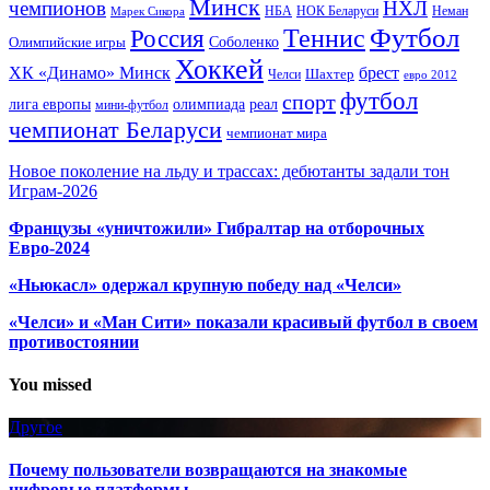
Минск
чемпионов
НХЛ
НБА
Марек Сикора
НОК Беларуси
Неман
Футбол
Теннис
Россия
Олимпийские игры
Соболенко
Хоккей
ХК «Динамо» Минск
брест
Шахтер
Челси
евро 2012
футбол
спорт
олимпиада
лига европы
реал
мини-футбол
чемпионат Беларуси
чемпионат мира
Новое поколение на льду и трассах: дебютанты задали тон
Играм-2026
Французы «уничтожили» Гибралтар на отборочных
Евро-2024
«Ньюкасл» одержал крупную победу над «Челси»
«Челси» и «Ман Сити» показали красивый футбол в своем
противостоянии
You missed
Другое
Почему пользователи возвращаются на знакомые
цифровые платформы