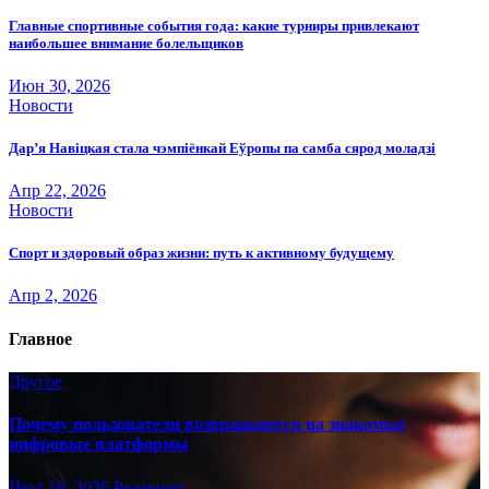
Главные спортивные события года: какие турниры привлекают
наибольшее внимание болельщиков
Июн 30, 2026
Новости
Дар’я Навіцкая стала чэмпіёнкай Еўропы па самба сярод моладзі
Апр 22, 2026
Новости
Спорт и здоровый образ жизни: путь к активному будущему
Апр 2, 2026
Главное
Другое
Почему пользователи возвращаются на знакомые
цифровые платформы
Июл 18, 2026
Редакция