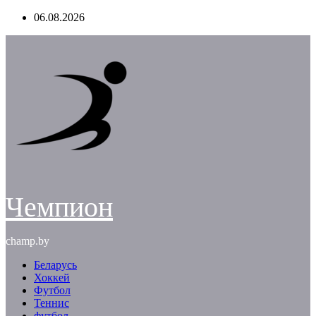
Перейти
06.08.2026
к
содержимому
Чемпион
champ.by
Беларусь
Хоккей
Футбол
Теннис
футбол