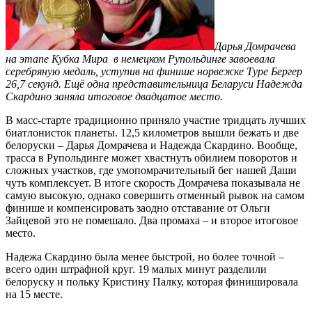
Дарья Домрачева
на этапе Кубка Мира в немецком Рупольдинге завоевала
серебряную медаль, уступив на финише норвежке Туре Бергер
26,7 секунд. Ещё одна представительница Беларуси Надежда
Скардино заняла итоговое двадцатое место.
В масс-старте традиционно приняло участие тридцать лучших
биатлонисток планеты. 12,5 километров вышли бежать и две
белоруски – Дарья Домрачева и Надежда Скардино. Вообще,
трасса в Рупольдинге может хвастнуть обилием поворотов и
сложных участков, где умопомрачительный бег нашей Даши
чуть комплексует. В итоге скорость Домрачева показывала не
самую высокую, однако совершить отменный рывок на самом
финише и компенсировать заодно отставание от Ольги
Зайцевой это не помешало. Два промаха – и второе итоговое
место.
Надежа Скардино была менее быстрой, но более точной –
всего один штрафной круг. 19 малых минут разделили
белоруску и польку Кристину Палку, которая финишировала
на 15 месте.