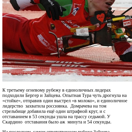
К третьему огневому рубежу в единоличных лидерах
подходили Бергер и Зайцева. Опытная Тура чуть дрогнула на
«стойке», отправив один выстрел «в молоко», и единоличное
лидерство захватила россиянка. Домрачева на том
стрельбище добавила ещё один штрафной круг, и с
отставанием в 53 секунды ушла на трассу седьмой. У
Скардино отставания было аж минута и 54 секунды.
На последнем, самом ответственном рубеже Зайцева