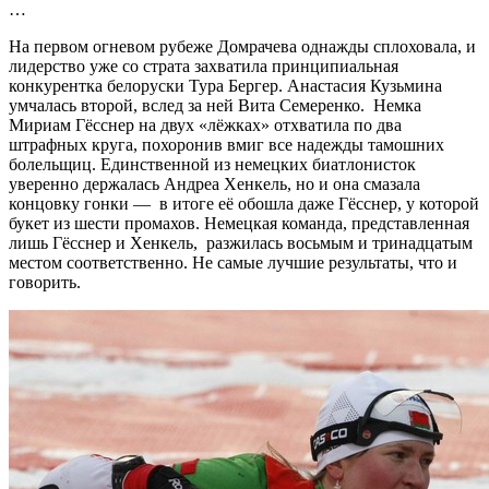
…
На первом огневом рубеже Домрачева однажды сплоховала, и
лидерство уже со страта захватила принципиальная
конкурентка белоруски Тура Бергер. Анастасия Кузьмина
умчалась второй, вслед за ней Вита Семеренко. Немка
Мириам Гёсснер на двух «лёжках» отхватила по два
штрафных круга, похоронив вмиг все надежды тамошних
болельщиц. Единственной из немецких биатлонисток
уверенно держалась Андреа Хенкель, но и она смазала
концовку гонки — в итоге её обошла даже Гёсснер, у которой
букет из шести промахов. Немецкая команда, представленная
лишь Гёсснер и Хенкель, разжилась восьмым и тринадцатым
местом соответственно. Не самые лучшие результаты, что и
говорить.