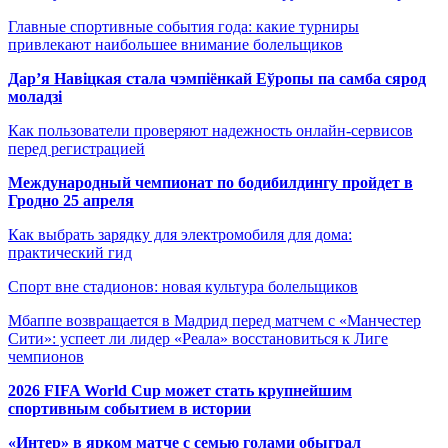
Главные спортивные события года: какие турниры
привлекают наибольшее внимание болельщиков
Дар’я Навіцкая стала чэмпіёнкай Еўропы па самба сярод
моладзі
Как пользователи проверяют надежность онлайн-сервисов
перед регистрацией
Международный чемпионат по бодибилдингу пройдет в
Гродно 25 апреля
Как выбрать зарядку для электромобиля для дома:
практический гид
Спорт вне стадионов: новая культура болельщиков
Мбаппе возвращается в Мадрид перед матчем с «Манчестер
Сити»: успеет ли лидер «Реала» восстановиться к Лиге
чемпионов
2026 FIFA World Cup может стать крупнейшим
спортивным событием в истории
«Интер» в ярком матче с семью голами обыграл