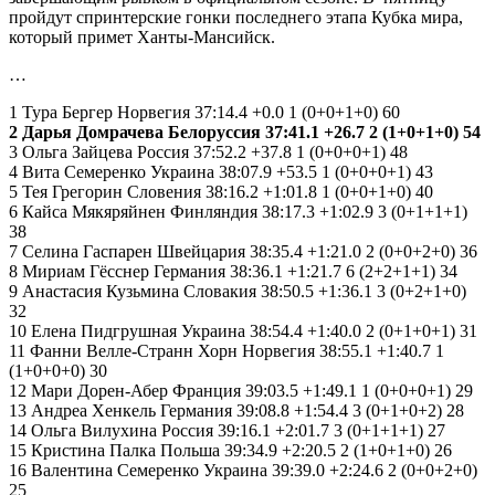
пройдут спринтерские гонки последнего этапа Кубка мира,
который примет Ханты-Мансийск.
…
1 Тура Бергер Норвегия 37:14.4 +0.0 1 (0+0+1+0) 60
2 Дарья Домрачева Белоруссия 37:41.1 +26.7 2 (1+0+1+0) 54
3 Ольга Зайцева Россия 37:52.2 +37.8 1 (0+0+0+1) 48
4 Вита Семеренко Украина 38:07.9 +53.5 1 (0+0+0+1) 43
5 Тея Грегорин Словения 38:16.2 +1:01.8 1 (0+0+1+0) 40
6 Кайса Мякяряйнен Финляндия 38:17.3 +1:02.9 3 (0+1+1+1)
38
7 Селина Гаспарен Швейцария 38:35.4 +1:21.0 2 (0+0+2+0) 36
8 Мириам Гёсснер Германия 38:36.1 +1:21.7 6 (2+2+1+1) 34
9 Анастасия Кузьмина Словакия 38:50.5 +1:36.1 3 (0+2+1+0)
32
10 Елена Пидгрушная Украина 38:54.4 +1:40.0 2 (0+1+0+1) 31
11 Фанни Велле-Странн Хорн Норвегия 38:55.1 +1:40.7 1
(1+0+0+0) 30
12 Мари Дорен-Абер Франция 39:03.5 +1:49.1 1 (0+0+0+1) 29
13 Андреа Хенкель Германия 39:08.8 +1:54.4 3 (0+1+0+2) 28
14 Ольга Вилухина Россия 39:16.1 +2:01.7 3 (0+1+1+1) 27
15 Кристина Палка Польша 39:34.9 +2:20.5 2 (1+0+1+0) 26
16 Валентина Семеренко Украина 39:39.0 +2:24.6 2 (0+0+2+0)
25