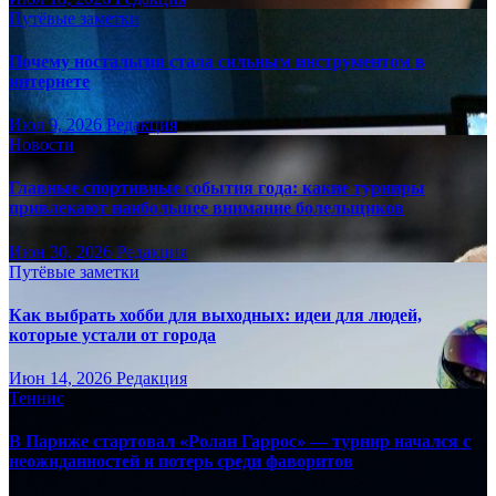
Путёвые заметки
Почему ностальгия стала сильным инструментом в
интернете
Июл 9, 2026
Редакция
Новости
Главные спортивные события года: какие турниры
привлекают наибольшее внимание болельщиков
Июн 30, 2026
Редакция
Путёвые заметки
Как выбрать хобби для выходных: идеи для людей,
которые устали от города
Июн 14, 2026
Редакция
Теннис
В Париже стартовал «Ролан Гаррос» — турнир начался с
неожиданностей и потерь среди фаворитов