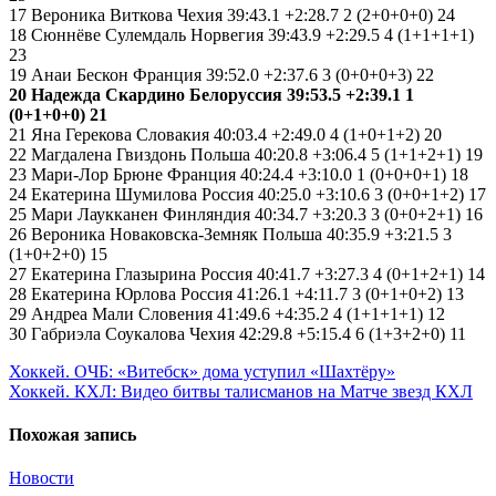
17 Вероника Виткова Чехия 39:43.1 +2:28.7 2 (2+0+0+0) 24
18 Сюннёве Сулемдаль Норвегия 39:43.9 +2:29.5 4 (1+1+1+1)
23
19 Анаи Бескон Франция 39:52.0 +2:37.6 3 (0+0+0+3) 22
20 Надежда Скардино Белоруссия 39:53.5 +2:39.1 1
(0+1+0+0) 21
21 Яна Герекова Словакия 40:03.4 +2:49.0 4 (1+0+1+2) 20
22 Магдалена Гвиздонь Польша 40:20.8 +3:06.4 5 (1+1+2+1) 19
23 Мари-Лор Брюне Франция 40:24.4 +3:10.0 1 (0+0+0+1) 18
24 Екатерина Шумилова Россия 40:25.0 +3:10.6 3 (0+0+1+2) 17
25 Мари Лаукканен Финляндия 40:34.7 +3:20.3 3 (0+0+2+1) 16
26 Вероника Новаковска-Земняк Польша 40:35.9 +3:21.5 3
(1+0+2+0) 15
27 Екатерина Глазырина Россия 40:41.7 +3:27.3 4 (0+1+2+1) 14
28 Екатерина Юрлова Россия 41:26.1 +4:11.7 3 (0+1+0+2) 13
29 Андреа Мали Словения 41:49.6 +4:35.2 4 (1+1+1+1) 12
30 Габриэла Соукалова Чехия 42:29.8 +5:15.4 6 (1+3+2+0) 11
Навигация
Хоккей. ОЧБ: «Витебск» дома уступил «Шахтёру»
Хоккей. КХЛ: Видео битвы талисманов на Матче звезд КХЛ
по
записям
Похожая запись
Новости