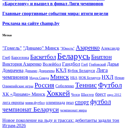
«Барселону» и вышел в финал Лиги чемпионов
Главные спортивные события мира: итоги недели
Реклама на сайте champ.by
Метки
Азаренко
"Гомель"
"Динамо" Минск
Александр
"Юность"
Беларусь
Баскетбол
Биатлон
Глеб
Барселона
Гандбол
Виктория Азаренко
Волейбол
Дарья
Глеб
Грабовский
Лига
КХЛ
Домрачева
Кубок Беларуси
Динамо
Домрачева
Минск
чемпионов
НХЛ
НБА
Марек Сикора
НОК Беларуси
Неман
Футбол
Теннис
Россия
Олимпийские игры
Соболенко
Хоккей
ХК «Динамо» Минск
брест
Шахтер
Челси
евро 2012
футбол
спорт
олимпиада
лига европы
реал
мини-футбол
чемпионат Беларуси
чемпионат мира
Новое поколение на льду и трассах: дебютанты задали тон
Играм-2026