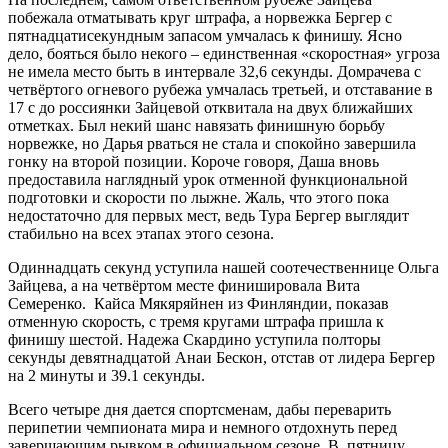
побежала отматывать круг штрафа, а норвежка Бергер с
пятнадцатисекундным запасом умчалась к финишу. Ясно
дело, бояться было некого – единственная «скоростная» угроза
не имела место быть в интервале 32,6 секунды. Домрачева с
четвёртого огневого рубежа умчалась третьей, и отставание в
17 с до россиянки Зайцевой отквитала на двух ближайших
отметках. Был некий шанс навязать финишную борьбу
норвежке, но Дарья рваться не стала и спокойно завершила
гонку на второй позиции. Короче говоря, Даша вновь
предоставила наглядный урок отменной функциональной
подготовки и скорости по лыжне. Жаль, что этого пока
недостаточно для первых мест, ведь Тура Бергер выглядит
стабильно на всех этапах этого сезона.
Одиннадцать секунд уступила нашей соотечественнице Ольга
Зайцева, а на четвёртом месте финишировала Вита
Семеренко. Кайса Мякяряйнен из Финляндии, показав
отменную скорость, с тремя кругами штрафа пришла к
финишу шестой. Надежа Скардино уступила полторы
секунды девятнадцатой Анаи Бескон, отстав от лидера Бергер
на 2 минуты и 39.1 секунды.
Всего четыре дня дается спортсменам, дабы переварить
перипетии чемпионата мира и немного отдохнуть перед
завершающим рывком в официальном сезоне. В пятницу