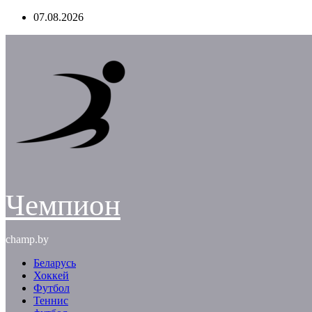
Перейти
07.08.2026
к
содержимому
Чемпион
champ.by
Беларусь
Хоккей
Футбол
Теннис