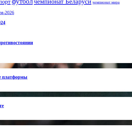
футбол
чемпионат Беларуси
порт
чемпионат мира
ам-2026
024
противостоянии
е платформы
те