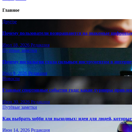
Главное
Другое
Почему пользователи возвращаются на знакомые цифровы
Июл 18, 2026
Редакция
Путёвые заметки
Почему ностальгия стала сильным инструментом в интерне
Июл 9, 2026
Редакция
Новости
Главные спортивные события года: какие турниры привле
Июн 30, 2026
Редакция
Путёвые заметки
Как выбрать хобби для выходных: идеи для людей, которые 
Июн 14, 2026
Редакция