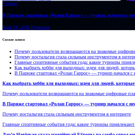
Теннис
В Париже стартовал «Ролан Гаррос» — турнир начался с не
Май 24, 2026
Редакция
Свежие записи
Почему пользователи возвращаются на знакомые цифро
Почему ностальгия стала сильным инструментом в интер
Главные спортивные события года: какие турниры прив
Как выбрать хобби для выходных: идеи для людей, которы
В Париже стартовал «Ролан Гаррос» — турнир начался с 
Как выбрать хобби для выходных: идеи для людей, которые 
Почему пользователи возвращаются на знакомые цифровые пл
В Париже стартовал «Ролан Гаррос» — турнир начался с не
Почему ностальгия стала сильным инструментом в интернете
Главные спортивные события года: какие турниры привлекаю
Дар’я Навіцкая стала чэмпіёнкай Еўропы па самба сярод мо