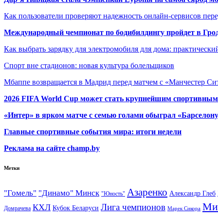
Как пользователи проверяют надежность онлайн-сервисов пере
Международный чемпионат по бодибилдингу пройдет в Грод
Как выбрать зарядку для электромобиля для дома: практически
Спорт вне стадионов: новая культура болельщиков
Мбаппе возвращается в Мадрид перед матчем с «Манчестер Сит
2026 FIFA World Cup может стать крупнейшим спортивным
«Интер» в ярком матче с семью голами обыграл «Барселон
Главные спортивные события мира: итоги недели
Реклама на сайте champ.by
Метки
Азаренко
"Гомель"
"Динамо" Минск
Александр Глеб
"Юность"
Ми
Лига чемпионов
КХЛ
Кубок Беларуси
Домрачева
Марек Сикора