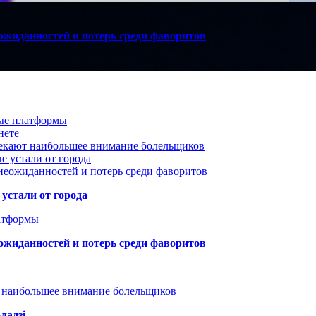
ожиданностей и потерь среди фаворитов
вые платформы
нете
лекают наибольшее внимание болельщиков
е устали от города
неожиданностей и потерь среди фаворитов
устали от города
атформы
ожиданностей и потерь среди фаворитов
т наибольшее внимание болельщиков
ладзі