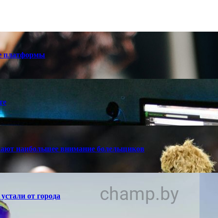
е платформы
те
кают наибольшее внимание болельщиков
устали от города