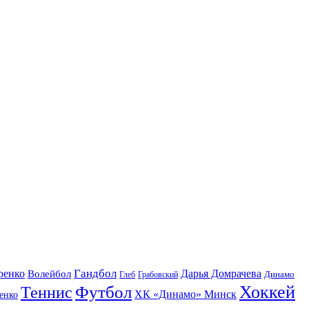
Гандбол
ренко
Волейбол
Дарья Домрачева
Динамо
Глеб
Грабовский
Футбол
Хоккей
Теннис
ХК «Динамо» Минск
енко