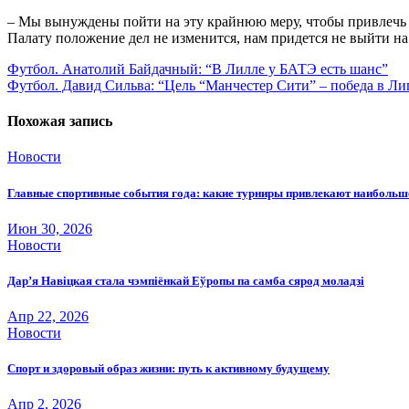
– Мы вынуждены пойти на эту крайнюю меру, чтобы привлечь в
Палату положение дел не изменится, нам придется не выйти н
Навигация
Футбол. Анатолий Байдачный: “В Лилле у БАТЭ есть шанс”
Футбол. Давид Сильва: “Цель “Манчестер Сити” – победа в Ли
по
записям
Похожая запись
Новости
Главные спортивные события года: какие турниры привлекают наиболь
Июн 30, 2026
Новости
Дар’я Навіцкая стала чэмпіёнкай Еўропы па самба сярод моладзі
Апр 22, 2026
Новости
Спорт и здоровый образ жизни: путь к активному будущему
Апр 2, 2026