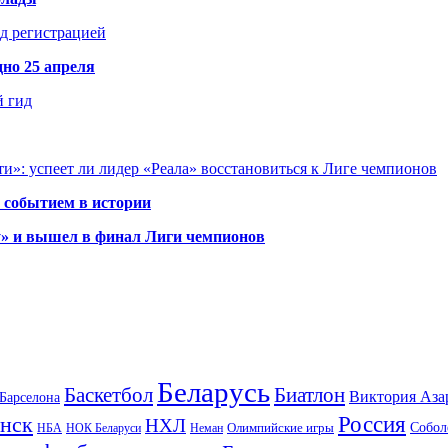
д регистрацией
но 25 апреля
й гид
и»: успеет ли лидер «Реала» восстановиться к Лиге чемпионов
 событием в истории
у» и вышел в финал Лиги чемпионов
Беларусь
Баскетбол
Биатлон
Виктория Аза
Барселона
Россия
нск
НХЛ
Олимпийские игры
Собол
НБА
НОК Беларуси
Неман