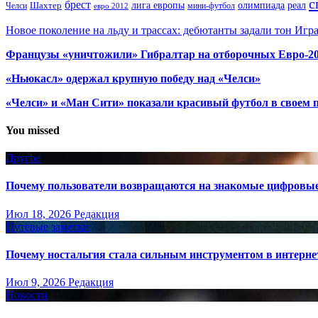
с
брест
олимпиада
Шахтер
лига европы
реал
Челси
мини-футбол
евро 2012
Новое поколение на льду и трассах: дебютанты задали тон Игр
Французы «уничтожили» Гибралтар на отборочных Евро-2
«Ньюкасл» одержал крупную победу над «Челси»
«Челси» и «Ман Сити» показали красивый футбол в своем 
You missed
Другое
Почему пользователи возвращаются на знакомые цифровы
Июл 18, 2026
Редакция
Путёвые заметки
Почему ностальгия стала сильным инструментом в интерне
Июл 9, 2026
Редакция
Новости