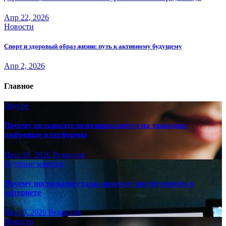
Апр 22, 2026
Новости
Спорт и здоровый образ жизни: путь к активному будущему
Апр 2, 2026
Главное
Другое
Почему пользователи возвращаются на знакомые
цифровые платформы
Июл 18, 2026
Редакция
Путёвые заметки
Почему ностальгия стала сильным инструментом в
интернете
Июл 9, 2026
Редакция
Новости