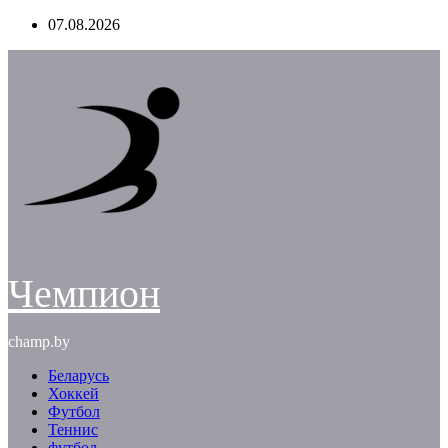
Перейти
07.08.2026
к
содержимому
Чемпион
champ.by
Беларусь
Хоккей
Футбол
Теннис
футбол