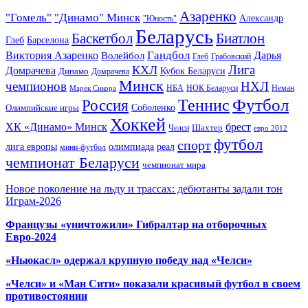
Азаренко
"Гомель"
"Динамо" Минск
Александр
"Юность"
Беларусь
Баскетбол
Биатлон
Глеб
Барселона
Гандбол
Виктория Азаренко
Волейбол
Дарья
Глеб
Грабовский
Лига
КХЛ
Домрачева
Кубок Беларуси
Динамо
Домрачева
Минск
чемпионов
НХЛ
НБА
Марек Сикора
НОК Беларуси
Неман
Футбол
Теннис
Россия
Олимпийские игры
Соболенко
Хоккей
ХК «Динамо» Минск
брест
Шахтер
Челси
евро 2012
футбол
спорт
олимпиада
лига европы
реал
мини-футбол
чемпионат Беларуси
чемпионат мира
Новое поколение на льду и трассах: дебютанты задали тон
Играм-2026
Французы «уничтожили» Гибралтар на отборочных
Евро-2024
«Ньюкасл» одержал крупную победу над «Челси»
«Челси» и «Ман Сити» показали красивый футбол в своем
противостоянии