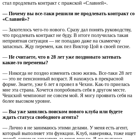
стал продлевать контракт с пражской «Славией».
— Почему вы все-таки решили не продлевать контракт со
«Славией»?
— Захотелось чего-то нового. Сразу дал понять руководству,
что продлевать контракт не буду. В итоге получилась такая
неприятная ситуация — не попадаю даже на скамеечку
запасных. Жду перемен, как пел Виктор Цой в своей песне.
—
Не считаете, что в 28 лет уже поздновато затевать
какие-то перемены?
— Никогда не поздно изменить свою жизнь. Все-таки 28 лет
— это не пенсионный возраст. Я нахожусь в прекрасной
форме. Знаете, уже 6 лет я провел в Чехии. Как-то приелась
мне эта страна. Хочется попробовать себя в другом месте.
Чешский чемпионат не совсем мой. Я могу проявить себя на
более высоком уровне.
— Вы уже занялись поиском нового клуба или будете
ждать статуса свободного агента?
— Лично я не занимаюсь этими делами. У меня есть агент,
который выполняет эти функции. Клуб, наверняка, тоже ищет
людей, готовых заплатить за меня деньги. Я же пытаюсь