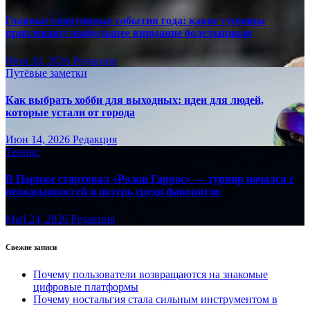
Главные спортивные события года: какие турниры
привлекают наибольшее внимание болельщиков
Июн 30, 2026
Редакция
Путёвые заметки
Как выбрать хобби для выходных: идеи для людей,
которые устали от города
Июн 14, 2026
Редакция
Теннис
В Париже стартовал «Ролан Гаррос» — турнир начался с
неожиданностей и потерь среди фаворитов
Май 24, 2026
Редакция
Свежие записи
Почему пользователи возвращаются на знакомые
цифровые платформы
Почему ностальгия стала сильным инструментом в