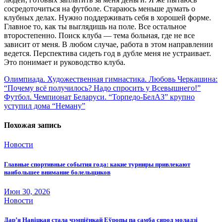
сосредоточиться на футболе. Стараюсь меньше думать о
клубных делах. Нужно поддерживать себя в хорошей форме.
Главное то, как ты выглядишь на поле. Все остальное
второстепенно. Поиск клуба — тема больная, где не все
зависит от меня. В любом случае, работа в этом направлении
ведется. Перспектива сидеть год в дубле меня не устраивает.
Это понимает и руководство клуба.
Навигация
Олимпиада. Художественная гимнастика. Любовь Черкашина:
“Почему всё получилось? Надо спросить у Всевышнего!”
по
Футбол. Чемпионат Беларуси. “Торпедо-БелАЗ” крупно
записям
уступил дома “Неману”
Похожая запись
Новости
Главные спортивные события года: какие турниры привлекают
наибольшее внимание болельщиков
Июн 30, 2026
Новости
Дар’я Навіцкая стала чэмпіёнкай Еўропы па самба сярод моладзі