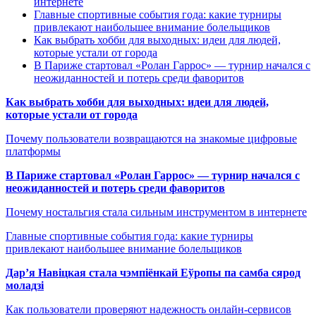
интернете
Главные спортивные события года: какие турниры
привлекают наибольшее внимание болельщиков
Как выбрать хобби для выходных: идеи для людей,
которые устали от города
В Париже стартовал «Ролан Гаррос» — турнир начался с
неожиданностей и потерь среди фаворитов
Как выбрать хобби для выходных: идеи для людей,
которые устали от города
Почему пользователи возвращаются на знакомые цифровые
платформы
В Париже стартовал «Ролан Гаррос» — турнир начался с
неожиданностей и потерь среди фаворитов
Почему ностальгия стала сильным инструментом в интернете
Главные спортивные события года: какие турниры
привлекают наибольшее внимание болельщиков
Дар’я Навіцкая стала чэмпіёнкай Еўропы па самба сярод
моладзі
Как пользователи проверяют надежность онлайн-сервисов