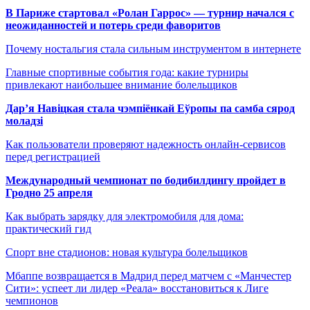
В Париже стартовал «Ролан Гаррос» — турнир начался с
неожиданностей и потерь среди фаворитов
Почему ностальгия стала сильным инструментом в интернете
Главные спортивные события года: какие турниры
привлекают наибольшее внимание болельщиков
Дар’я Навіцкая стала чэмпіёнкай Еўропы па самба сярод
моладзі
Как пользователи проверяют надежность онлайн-сервисов
перед регистрацией
Международный чемпионат по бодибилдингу пройдет в
Гродно 25 апреля
Как выбрать зарядку для электромобиля для дома:
практический гид
Спорт вне стадионов: новая культура болельщиков
Мбаппе возвращается в Мадрид перед матчем с «Манчестер
Сити»: успеет ли лидер «Реала» восстановиться к Лиге
чемпионов