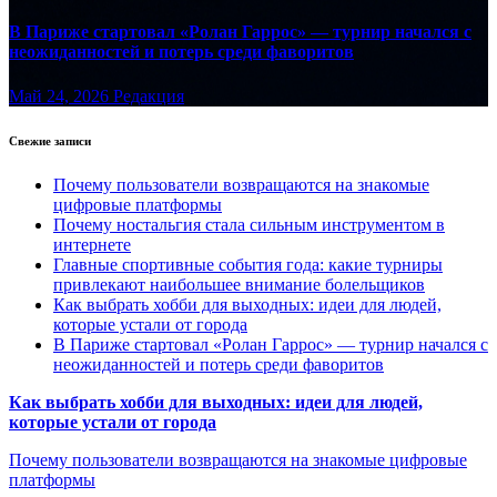
В Париже стартовал «Ролан Гаррос» — турнир начался с
неожиданностей и потерь среди фаворитов
Май 24, 2026
Редакция
Свежие записи
Почему пользователи возвращаются на знакомые
цифровые платформы
Почему ностальгия стала сильным инструментом в
интернете
Главные спортивные события года: какие турниры
привлекают наибольшее внимание болельщиков
Как выбрать хобби для выходных: идеи для людей,
которые устали от города
В Париже стартовал «Ролан Гаррос» — турнир начался с
неожиданностей и потерь среди фаворитов
Как выбрать хобби для выходных: идеи для людей,
которые устали от города
Почему пользователи возвращаются на знакомые цифровые
платформы