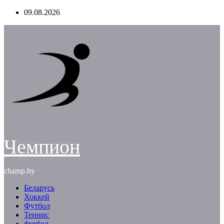
Перейти
09.08.2026
к
содержимому
Чемпион
champ.by
Беларусь
Хоккей
Футбол
Теннис
футбол