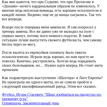
Как мне кажется, что при Седневе, что при Протасове в
«Динамо» ничего кардинальным образом не изменилось. У
минчан ведь неплохая команда, есть хорошие исполнители в
каждой линии. Видимо, еще не до конца сыгрались. Так что
все впереди.
Вскоре после перерыва меня заменили. Я сам попросил у
тренера замены. Все же давно уже не выходил на поле с
первых минут, потому ноги немного подсели. В такой
ситуации лучше выпустить свежего футболиста, чем самому
бегать через не могу.
После вылета из еврокубков поначалу было тяжело
психологически. Играли ведь хорошо, но нам просто не
повезло. Конечно, расстроились. Хотели ведь порадовать
своих болельщиков, но… Нужно идти вперед. Не стоит жить
прошлым.
Как охарактеризую выступление «Шахтера» в Лиге Европы?
Не проиграли ни одного матча, но не сумели пройти в
следующий квалификационный раунд. Этим все сказано.
Навигация
Футбол. Игорь Стасевич: “Шанс взобраться на пьедестал по-
прежнему есть”
по
Олимпиада. Заключительный день