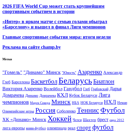
2026 FIFA World Cup может стать крупнейшим
спортивным событием в истории
«Интер» в ярком матче с семью голами обыграл
«Барселону» и вышел в финал Лиги чемпионов
Главные спортивные события мира: итоги недели
Реклама на сайте champ.by
Метки
Азаренко
"Гомель"
"Динамо" Минск
Александр
"Юность"
Беларусь
Баскетбол
Биатлон
Глеб
Барселона
Гандбол
Виктория Азаренко
Волейбол
Дарья
Глеб
Грабовский
Лига
КХЛ
Домрачева
Кубок Беларуси
Динамо
Домрачева
Минск
чемпионов
НХЛ
НБА
Марек Сикора
НОК Беларуси
Неман
Футбол
Теннис
Россия
Олимпийские игры
Соболенко
Хоккей
ХК «Динамо» Минск
брест
Шахтер
Челси
евро 2012
футбол
спорт
олимпиада
лига европы
реал
мини-футбол