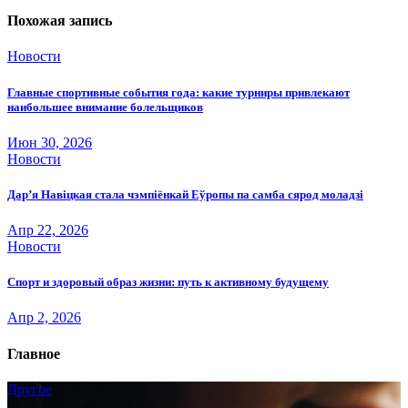
записям
Похожая запись
Новости
Главные спортивные события года: какие турниры привлекают
наибольшее внимание болельщиков
Июн 30, 2026
Новости
Дар’я Навіцкая стала чэмпіёнкай Еўропы па самба сярод моладзі
Апр 22, 2026
Новости
Спорт и здоровый образ жизни: путь к активному будущему
Апр 2, 2026
Главное
Другое