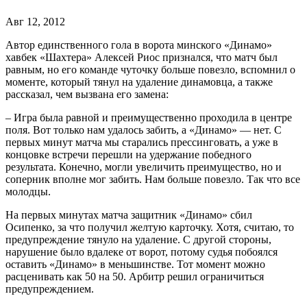
Авг 12, 2012
Автор единственного гола в ворота минского «Динамо»
хавбек «Шахтера» Алексей Риос признался, что матч был
равным, но его команде чуточку больше повезло, вспомнил о
моменте, который тянул на удаление динамовца, а также
рассказал, чем вызвана его замена:
– Игра была равной и преимущественно проходила в центре
поля. Вот только нам удалось забить, а «Динамо» — нет. С
первых минут матча мы старались прессинговать, а уже в
концовке встречи перешли на удержание победного
результата. Конечно, могли увеличить преимущество, но и
соперник вполне мог забить. Нам больше повезло. Так что все
молодцы.
На первых минутах матча защитник «Динамо» сбил
Осипенко, за что получил желтую карточку. Хотя, считаю, то
предупреждение тянуло на удаление. С другой стороны,
нарушение было вдалеке от ворот, потому судья побоялся
оставить «Динамо» в меньшинстве. Тот момент можно
расценивать как 50 на 50. Арбитр решил ограничиться
предупреждением.