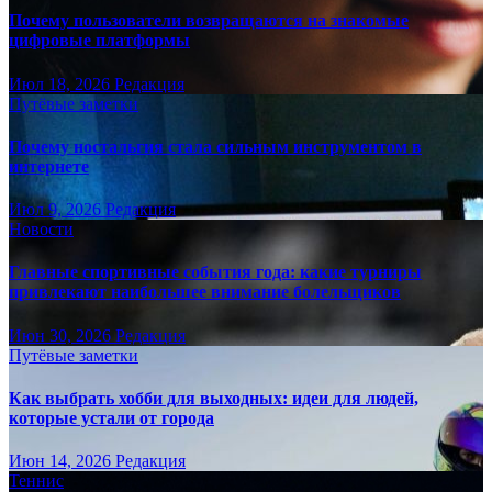
Почему пользователи возвращаются на знакомые
цифровые платформы
Июл 18, 2026
Редакция
Путёвые заметки
Почему ностальгия стала сильным инструментом в
интернете
Июл 9, 2026
Редакция
Новости
Главные спортивные события года: какие турниры
привлекают наибольшее внимание болельщиков
Июн 30, 2026
Редакция
Путёвые заметки
Как выбрать хобби для выходных: идеи для людей,
которые устали от города
Июн 14, 2026
Редакция
Теннис