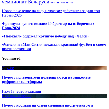
чемпионат Беларуси
чемпионат мира
Новое поколение на льду и трассах: дебютанты задали тон
Играм-2026
Французы «уничтожили» Гибралтар на отборочных
Евро-2024
«Ньюкасл» одержал крупную победу над «Челси»
«Челси» и «Ман Сити» показали красивый футбол в своем
противостоянии
You missed
Другое
Почему пользователи возвращаются на знакомые
цифровые платформы
Июл 18, 2026
Редакция
Путёвые заметки
Почему ностальгия стала сильным инструментом в