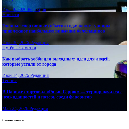
Июл 9, 2026
Редакция
Новости
Главные спортивные события года: какие турниры
привлекают наибольшее внимание болельщиков
Июн 30, 2026
Редакция
Путёвые заметки
Как выбрать хобби для выходных: идеи для людей,
которые устали от города
Июн 14, 2026
Редакция
Теннис
В Париже стартовал «Ролан Гаррос» — турнир начался с
неожиданностей и потерь среди фаворитов
Май 24, 2026
Редакция
Свежие записи