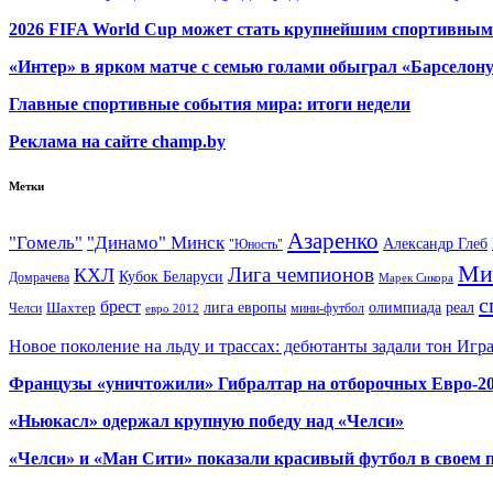
2026 FIFA World Cup может стать крупнейшим спортивным
«Интер» в ярком матче с семью голами обыграл «Барселон
Главные спортивные события мира: итоги недели
Реклама на сайте champ.by
Метки
Азаренко
"Гомель"
"Динамо" Минск
Александр Глеб
"Юность"
Ми
Лига чемпионов
КХЛ
Кубок Беларуси
Домрачева
Марек Сикора
с
брест
олимпиада
Шахтер
лига европы
реал
Челси
мини-футбол
евро 2012
Новое поколение на льду и трассах: дебютанты задали тон Игр
Французы «уничтожили» Гибралтар на отборочных Евро-2
«Ньюкасл» одержал крупную победу над «Челси»
«Челси» и «Ман Сити» показали красивый футбол в своем 