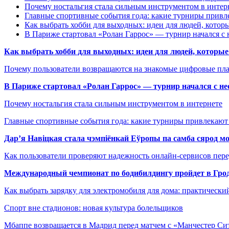
Почему ностальгия стала сильным инструментом в интер
Главные спортивные события года: какие турниры прив
Как выбрать хобби для выходных: идеи для людей, которы
В Париже стартовал «Ролан Гаррос» — турнир начался с 
Как выбрать хобби для выходных: идеи для людей, которые 
Почему пользователи возвращаются на знакомые цифровые пл
В Париже стартовал «Ролан Гаррос» — турнир начался с не
Почему ностальгия стала сильным инструментом в интернете
Главные спортивные события года: какие турниры привлекаю
Дар’я Навіцкая стала чэмпіёнкай Еўропы па самба сярод мо
Как пользователи проверяют надежность онлайн-сервисов пере
Международный чемпионат по бодибилдингу пройдет в Грод
Как выбрать зарядку для электромобиля для дома: практически
Спорт вне стадионов: новая культура болельщиков
Мбаппе возвращается в Мадрид перед матчем с «Манчестер Сит