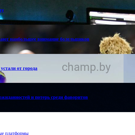
те
кают наибольшее внимание болельщиков
устали от города
ожиданностей и потерь среди фаворитов
вые платформы