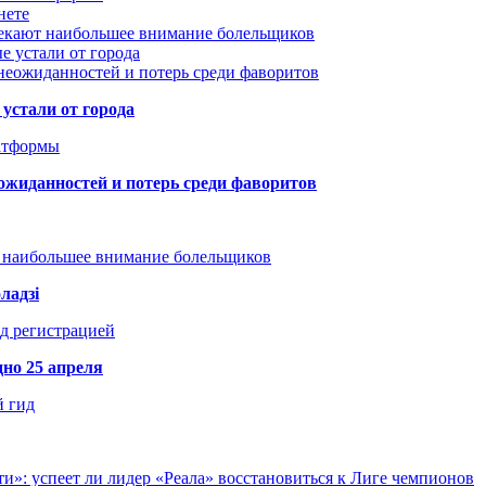
нете
лекают наибольшее внимание болельщиков
е устали от города
неожиданностей и потерь среди фаворитов
устали от города
атформы
ожиданностей и потерь среди фаворитов
т наибольшее внимание болельщиков
ладзі
д регистрацией
но 25 апреля
й гид
и»: успеет ли лидер «Реала» восстановиться к Лиге чемпионов