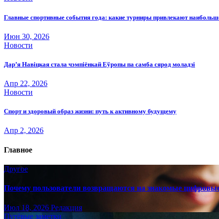
Главные спортивные события года: какие турниры привлекают наиболь
Июн 30, 2026
Новости
Дар’я Навіцкая стала чэмпіёнкай Еўропы па самба сярод моладзі
Апр 22, 2026
Новости
Спорт и здоровый образ жизни: путь к активному будущему
Апр 2, 2026
Главное
Другое
Почему пользователи возвращаются на знакомые цифровы
Июл 18, 2026
Редакция
Путёвые заметки