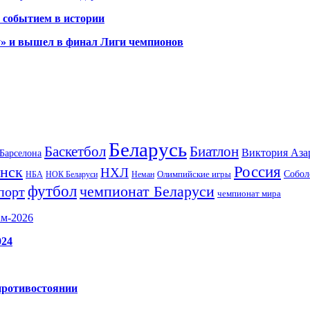
 событием в истории
у» и вышел в финал Лиги чемпионов
Беларусь
Баскетбол
Биатлон
Виктория Аза
Барселона
Россия
нск
НХЛ
Олимпийские игры
Собол
НБА
НОК Беларуси
Неман
футбол
чемпионат Беларуси
порт
чемпионат мира
ам-2026
024
противостоянии