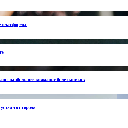
е платформы
те
кают наибольшее внимание болельщиков
устали от города