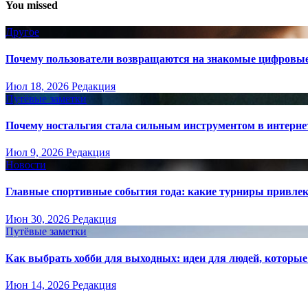
You missed
Другое
Почему пользователи возвращаются на знакомые цифровы
Июл 18, 2026
Редакция
Путёвые заметки
Почему ностальгия стала сильным инструментом в интерне
Июл 9, 2026
Редакция
Новости
Главные спортивные события года: какие турниры привле
Июн 30, 2026
Редакция
Путёвые заметки
Как выбрать хобби для выходных: идеи для людей, которые 
Июн 14, 2026
Редакция