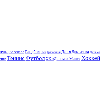
Гандбол
ренко
Волейбол
Дарья Домрачева
Динамо
Глеб
Грабовский
Футбол
Хоккей
Теннис
ХК «Динамо» Минск
енко