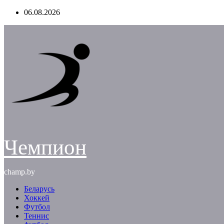
Перейти
06.08.2026
к
содержимому
Чемпион
champ.by
Беларусь
Хоккей
Футбол
Теннис