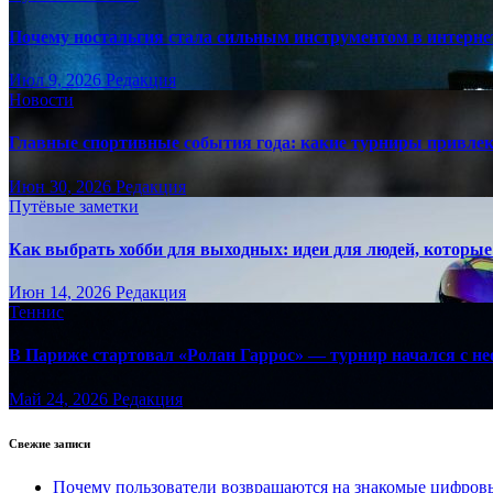
Почему ностальгия стала сильным инструментом в интерне
Июл 9, 2026
Редакция
Новости
Главные спортивные события года: какие турниры привле
Июн 30, 2026
Редакция
Путёвые заметки
Как выбрать хобби для выходных: идеи для людей, которые 
Июн 14, 2026
Редакция
Теннис
В Париже стартовал «Ролан Гаррос» — турнир начался с не
Май 24, 2026
Редакция
Свежие записи
Почему пользователи возвращаются на знакомые цифро