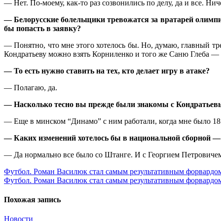
— Нет. По-моему, как-то раз созвонились по делу, да и все. Ни
— Белорусские болельщики тревожатся за вратарей олимпийс
бы попасть в заявку?
— Понятно, что мне этого хотелось бы. Но, думаю, главный тр
Кондратьеву можно взять Корниленко и того же Саню Глеба — 
— То есть нужно ставить на тех, кто делает игру в атаке?
— Полагаю, да.
— Насколько тесно вы прежде были знакомы с Кондратье
— Еще в минском “Динамо” с ним работали, когда мне было 18 
— Каких изменений хотелось бы в национальной сборной — 
— Да нормально все было со Штанге. И с Георгием Петровичем 
Навигация
Футбол. Роман Василюк стал самым результативным форвардом
Футбол. Роман Василюк стал самым результативным форвардом
по
записям
Похожая запись
Новости