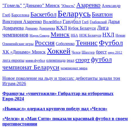
Азаренко
"Гомель"
"Динамо" Минск
Александр
"Юность"
Беларусь
Баскетбол
Биатлон
Глеб
Барселона
Гандбол
Виктория Азаренко
Волейбол
Дарья
Глеб
Грабовский
Лига
КХЛ
Домрачева
Кубок Беларуси
Динамо
Домрачева
Минск
чемпионов
НХЛ
НБА
Марек Сикора
НОК Беларуси
Неман
Футбол
Теннис
Россия
Олимпийские игры
Соболенко
Хоккей
ХК «Динамо» Минск
брест
Шахтер
Челси
евро 2012
футбол
спорт
олимпиада
лига европы
реал
мини-футбол
чемпионат Беларуси
чемпионат мира
Новое поколение на льду и трассах: дебютанты задали тон
Играм-2026
Французы «уничтожили» Гибралтар на отборочных
Евро-2024
«Ньюкасл» одержал крупную победу над «Челси»
«Челси» и «Ман Сити» показали красивый футбол в своем
противостоянии