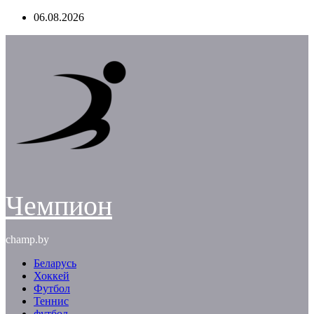
Перейти
06.08.2026
к
содержимому
Чемпион
champ.by
Беларусь
Хоккей
Футбол
Теннис
футбол