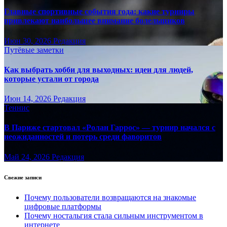
Главные спортивные события года: какие турниры
привлекают наибольшее внимание болельщиков
Июн 30, 2026
Редакция
Путёвые заметки
Как выбрать хобби для выходных: идеи для людей,
которые устали от города
Июн 14, 2026
Редакция
Теннис
В Париже стартовал «Ролан Гаррос» — турнир начался с
неожиданностей и потерь среди фаворитов
Май 24, 2026
Редакция
Свежие записи
Почему пользователи возвращаются на знакомые
цифровые платформы
Почему ностальгия стала сильным инструментом в
интернете