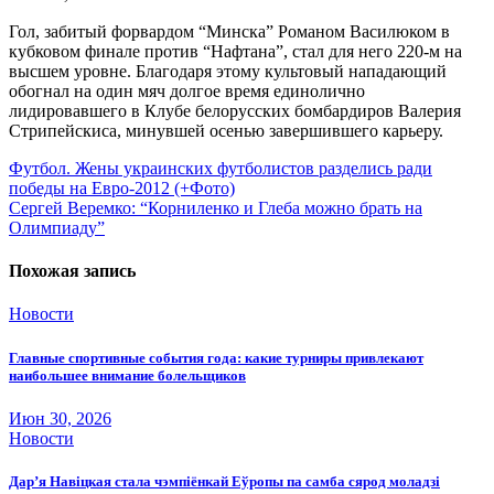
Гол, забитый форвардом “Минска” Романом Василюком в
кубковом финале против “Нафтана”, стал для него 220-м на
высшем уровне. Благодаря этому культовый нападающий
обогнал на один мяч долгое время единолично
лидировавшего в Клубе белорусских бомбардиров Валерия
Стрипейскиса, минувшей осенью завершившего карьеру.
Навигация
Футбол. Жены украинских футболистов разделись ради
победы на Евро-2012 (+Фото)
по
Сергей Веремко: “Корниленко и Глеба можно брать на
записям
Олимпиаду”
Похожая запись
Новости
Главные спортивные события года: какие турниры привлекают
наибольшее внимание болельщиков
Июн 30, 2026
Новости
Дар’я Навіцкая стала чэмпіёнкай Еўропы па самба сярод моладзі