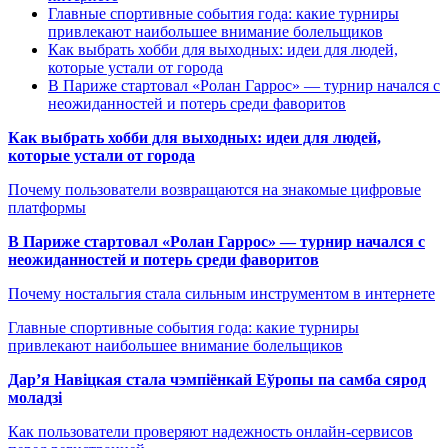
Главные спортивные события года: какие турниры
привлекают наибольшее внимание болельщиков
Как выбрать хобби для выходных: идеи для людей,
которые устали от города
В Париже стартовал «Ролан Гаррос» — турнир начался с
неожиданностей и потерь среди фаворитов
Как выбрать хобби для выходных: идеи для людей,
которые устали от города
Почему пользователи возвращаются на знакомые цифровые
платформы
В Париже стартовал «Ролан Гаррос» — турнир начался с
неожиданностей и потерь среди фаворитов
Почему ностальгия стала сильным инструментом в интернете
Главные спортивные события года: какие турниры
привлекают наибольшее внимание болельщиков
Дар’я Навіцкая стала чэмпіёнкай Еўропы па самба сярод
моладзі
Как пользователи проверяют надежность онлайн-сервисов