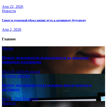
Апр 22, 2026
Новости
Спорт и здоровый образ жизни: путь к активному будущему
Апр 2, 2026
Главное
Другое
Почему пользователи возвращаются на знакомые
цифровые платформы
Июл 18, 2026
Редакция
Путёвые заметки
Почему ностальгия стала сильным инструментом в
интернете
Июл 9, 2026
Редакция
Новости