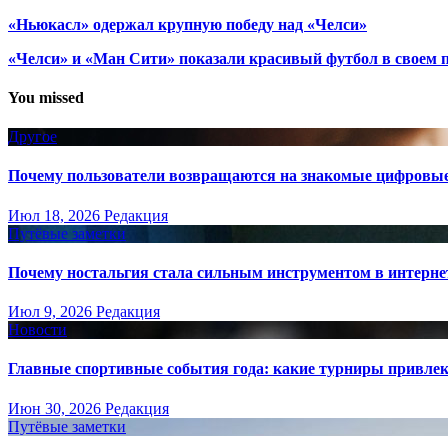
«Ньюкасл» одержал крупную победу над «Челси»
«Челси» и «Ман Сити» показали красивый футбол в своем 
You missed
Другое
Почему пользователи возвращаются на знакомые цифровы
Июл 18, 2026
Редакция
Путёвые заметки
Почему ностальгия стала сильным инструментом в интерне
Июл 9, 2026
Редакция
Новости
Главные спортивные события года: какие турниры привле
Июн 30, 2026
Редакция
Путёвые заметки