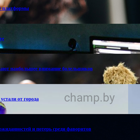
е платформы
те
кают наибольшее внимание болельщиков
устали от города
ожиданностей и потерь среди фаворитов