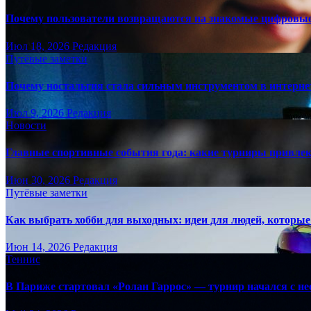
Почему пользователи возвращаются на знакомые цифровы
Июл 18, 2026
Редакция
Путёвые заметки
Почему ностальгия стала сильным инструментом в интерне
Июл 9, 2026
Редакция
Новости
Главные спортивные события года: какие турниры привле
Июн 30, 2026
Редакция
Путёвые заметки
Как выбрать хобби для выходных: идеи для людей, которые 
Июн 14, 2026
Редакция
Теннис
В Париже стартовал «Ролан Гаррос» — турнир начался с не