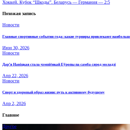
Хоккей. Кубок “Шкоды”. Беларусь — Германия — 2:5
по
записям
Похожая запись
Новости
Главные спортивные события года: какие турниры привлекают наиболь
Июн 30, 2026
Новости
Дар’я Навіцкая стала чэмпіёнкай Еўропы па самба сярод моладзі
Апр 22, 2026
Новости
Спорт и здоровый образ жизни: путь к активному будущему
Апр 2, 2026
Главное
Другое