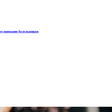
шее внимание болельщиков