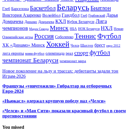
Беларусь
Баскетбол
Биатлон
Глеб
Барселона
Гандбол
Виктория Азаренко
Волейбол
Дарья
Глеб
Грабовский
Лига
КХЛ
Домрачева
Кубок Беларуси
Динамо
Домрачева
Минск
чемпионов
НХЛ
НБА
Марек Сикора
НОК Беларуси
Неман
Футбол
Теннис
Россия
Олимпийские игры
Соболенко
Хоккей
ХК «Динамо» Минск
брест
Шахтер
Челси
евро 2012
футбол
спорт
олимпиада
лига европы
реал
мини-футбол
чемпионат Беларуси
чемпионат мира
Новое поколение на льду и трассах: дебютанты задали тон
Играм-2026
Французы «уничтожили» Гибралтар на отборочных
Евро-2024
«Ньюкасл» одержал крупную победу над «Челси»
«Челси» и «Ман Сити» показали красивый футбол в своем
противостоянии
You missed