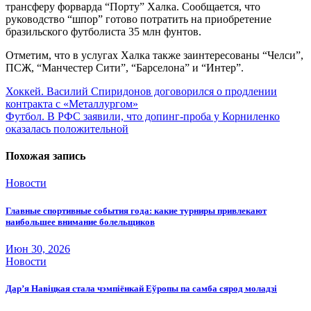
трансферу форварда “Порту” Халка. Сообщается, что
руководство “шпор” готово потратить на приобретение
бразильского футболиста 35 млн фунтов.
Отметим, что в услугах Халка также заинтересованы “Челси”,
ПСЖ, “Манчестер Сити”, “Барселона” и “Интер”.
Навигация
Хоккей. Василий Спиридонов договорился о продлении
контракта с «Металлургом»
по
Футбол. В РФС заявили, что допинг-проба у Корниленко
записям
оказалась положительной
Похожая запись
Новости
Главные спортивные события года: какие турниры привлекают
наибольшее внимание болельщиков
Июн 30, 2026
Новости
Дар’я Навіцкая стала чэмпіёнкай Еўропы па самба сярод моладзі