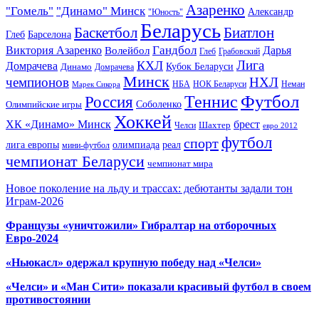
Азаренко
"Гомель"
"Динамо" Минск
Александр
"Юность"
Беларусь
Баскетбол
Биатлон
Глеб
Барселона
Гандбол
Виктория Азаренко
Волейбол
Дарья
Глеб
Грабовский
Лига
КХЛ
Домрачева
Кубок Беларуси
Динамо
Домрачева
Минск
чемпионов
НХЛ
НБА
Марек Сикора
НОК Беларуси
Неман
Футбол
Теннис
Россия
Олимпийские игры
Соболенко
Хоккей
ХК «Динамо» Минск
брест
Шахтер
Челси
евро 2012
футбол
спорт
олимпиада
лига европы
реал
мини-футбол
чемпионат Беларуси
чемпионат мира
Новое поколение на льду и трассах: дебютанты задали тон
Играм-2026
Французы «уничтожили» Гибралтар на отборочных
Евро-2024
«Ньюкасл» одержал крупную победу над «Челси»
«Челси» и «Ман Сити» показали красивый футбол в своем
противостоянии