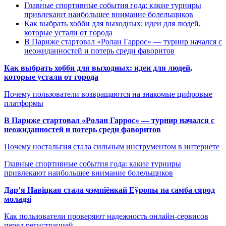
Главные спортивные события года: какие турниры
привлекают наибольшее внимание болельщиков
Как выбрать хобби для выходных: идеи для людей,
которые устали от города
В Париже стартовал «Ролан Гаррос» — турнир начался с
неожиданностей и потерь среди фаворитов
Как выбрать хобби для выходных: идеи для людей,
которые устали от города
Почему пользователи возвращаются на знакомые цифровые
платформы
В Париже стартовал «Ролан Гаррос» — турнир начался с
неожиданностей и потерь среди фаворитов
Почему ностальгия стала сильным инструментом в интернете
Главные спортивные события года: какие турниры
привлекают наибольшее внимание болельщиков
Дар’я Навіцкая стала чэмпіёнкай Еўропы па самба сярод
моладзі
Как пользователи проверяют надежность онлайн-сервисов
перед регистрацией