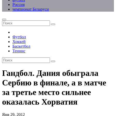
Россия
чемпионат Беларуси
Футбол
Хоккей
Баскетбол
Теннис
Гандбол. Дания обыграла
Сербию в финале, а в матче
за третье место сильнее
оказалась Хорватия
Янв 29, 2012