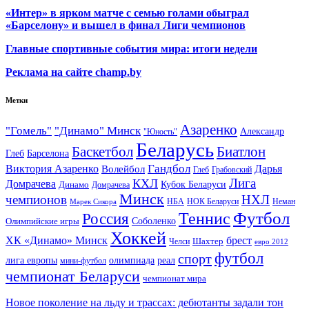
«Интер» в ярком матче с семью голами обыграл
«Барселону» и вышел в финал Лиги чемпионов
Главные спортивные события мира: итоги недели
Реклама на сайте champ.by
Метки
Азаренко
"Гомель"
"Динамо" Минск
Александр
"Юность"
Беларусь
Баскетбол
Биатлон
Глеб
Барселона
Гандбол
Виктория Азаренко
Волейбол
Дарья
Глеб
Грабовский
Лига
КХЛ
Домрачева
Кубок Беларуси
Динамо
Домрачева
Минск
чемпионов
НХЛ
НБА
Марек Сикора
НОК Беларуси
Неман
Футбол
Теннис
Россия
Олимпийские игры
Соболенко
Хоккей
ХК «Динамо» Минск
брест
Шахтер
Челси
евро 2012
футбол
спорт
олимпиада
лига европы
реал
мини-футбол
чемпионат Беларуси
чемпионат мира
Новое поколение на льду и трассах: дебютанты задали тон