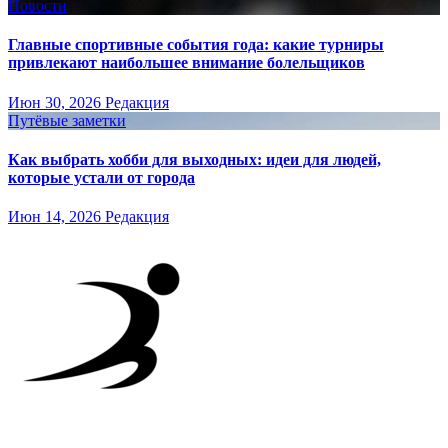
Новости
Главные спортивные события года: какие турниры
привлекают наибольшее внимание болельщиков
Июн 30, 2026
Редакция
Путёвые заметки
Как выбрать хобби для выходных: идеи для людей,
которые устали от города
Июн 14, 2026
Редакция