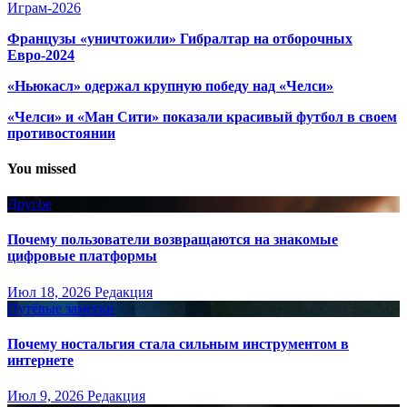
Играм-2026
Французы «уничтожили» Гибралтар на отборочных
Евро-2024
«Ньюкасл» одержал крупную победу над «Челси»
«Челси» и «Ман Сити» показали красивый футбол в своем
противостоянии
You missed
Другое
Почему пользователи возвращаются на знакомые
цифровые платформы
Июл 18, 2026
Редакция
Путёвые заметки
Почему ностальгия стала сильным инструментом в
интернете
Июл 9, 2026
Редакция