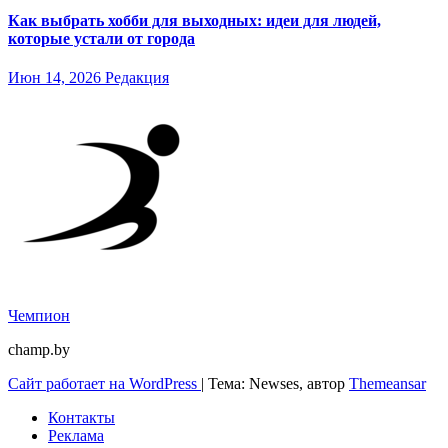
Как выбрать хобби для выходных: идеи для людей,
которые устали от города
Июн 14, 2026
Редакция
Чемпион
champ.by
Сайт работает на WordPress
|
Тема: Newses, автор
Themeansar
Контакты
Реклама