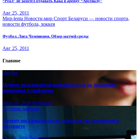
“Реал” не захотел отдавать Кака в аренду “Арсеналу”
Авг 25, 2011
Мир-lenta
Новости-мир
Спорт Беларуси — новости спорта,
новости футбола, хоккея
Футбол. Лига Чемпионов. Обзор матчей среды
Авг 25, 2011
Главное
Другое
Почему пользователи возвращаются на знакомые
цифровые платформы
Июл 18, 2026
Редакция
Путёвые заметки
Почему ностальгия стала сильным инструментом в
интернете
Июл 9, 2026
Редакция