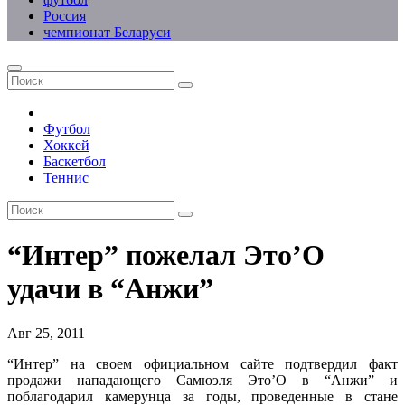
Россия
чемпионат Беларуси
Футбол
Хоккей
Баскетбол
Теннис
“Интер” пожелал Это’О
удачи в “Анжи”
Авг 25, 2011
“Интер” на своем официальном сайте подтвердил факт
продажи нападающего Самюэля Это’О в “Анжи” и
поблагодарил камерунца за годы, проведенные в стане