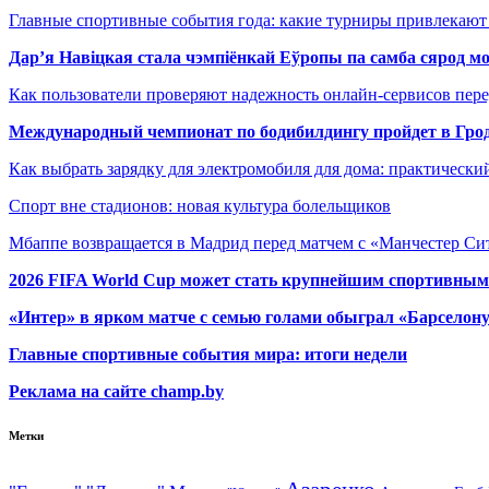
Главные спортивные события года: какие турниры привлекаю
Дар’я Навіцкая стала чэмпіёнкай Еўропы па самба сярод мо
Как пользователи проверяют надежность онлайн-сервисов пере
Международный чемпионат по бодибилдингу пройдет в Грод
Как выбрать зарядку для электромобиля для дома: практически
Спорт вне стадионов: новая культура болельщиков
Мбаппе возвращается в Мадрид перед матчем с «Манчестер Сит
2026 FIFA World Cup может стать крупнейшим спортивным
«Интер» в ярком матче с семью голами обыграл «Барселон
Главные спортивные события мира: итоги недели
Реклама на сайте champ.by
Метки