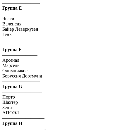
————————
Группа E
————————-
Челси
Валенсия
Байер Леверкузен
Генк
————————-
Группа F
———————–
Арсенал
Марсель
Олимпиакос
Боруссия Дортмунд
————————
Группа G
————————–
Порто
Шахтер
Зенит
АПОЭЛ
—————————
Группа H
—————————-