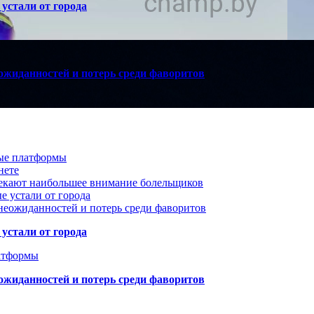
устали от города
ожиданностей и потерь среди фаворитов
вые платформы
нете
лекают наибольшее внимание болельщиков
е устали от города
неожиданностей и потерь среди фаворитов
устали от города
атформы
ожиданностей и потерь среди фаворитов