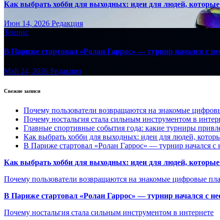
Как выбрать хобби для выходных: идеи для людей, которые 
Июн 14, 2026
Редакция
Теннис
В Париже стартовал «Ролан Гаррос» — турнир начался с не
Май 24, 2026
Редакция
Свежие записи
Почему пользователи возвращаются на знакомые цифро
Почему ностальгия стала сильным инструментом в интер
Главные спортивные события года: какие турниры прив
Как выбрать хобби для выходных: идеи для людей, которы
В Париже стартовал «Ролан Гаррос» — турнир начался с 
Как выбрать хобби для выходных: идеи для людей, которые 
Почему пользователи возвращаются на знакомые цифровые пл
В Париже стартовал «Ролан Гаррос» — турнир начался с не
Почему ностальгия стала сильным инструментом в интернете