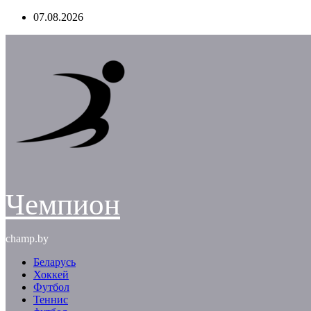
Перейти
07.08.2026
к
содержимому
Чемпион
champ.by
Беларусь
Хоккей
Футбол
Теннис