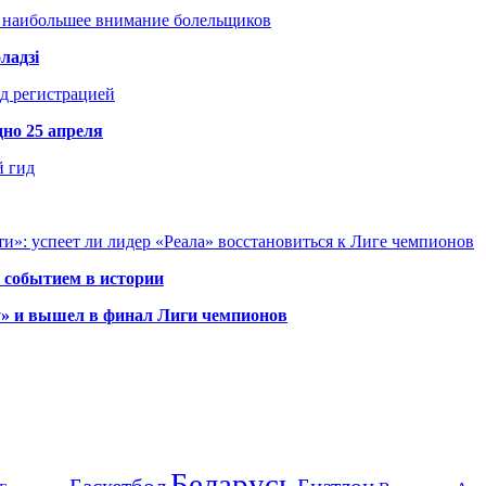
т наибольшее внимание болельщиков
ладзі
д регистрацией
но 25 апреля
й гид
и»: успеет ли лидер «Реала» восстановиться к Лиге чемпионов
 событием в истории
у» и вышел в финал Лиги чемпионов
Беларусь