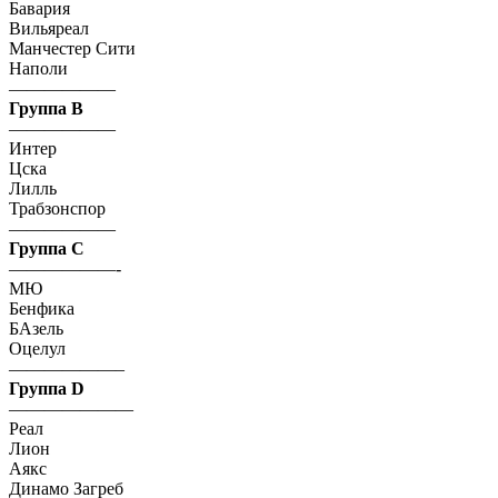
Бавария
Вильяреал
Манчестер Сити
Наполи
——————
Группа B
——————
Интер
Цска
Лилль
Трабзонспор
——————
Группа C
——————-
МЮ
Бенфика
БАзель
Оцелул
——————–
Группа D
———————
Реал
Лион
Аякс
Динамо Загреб