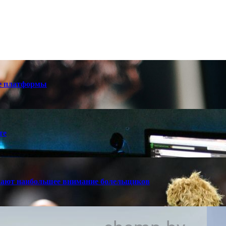
е платформы
те
кают наибольшее внимание болельщиков