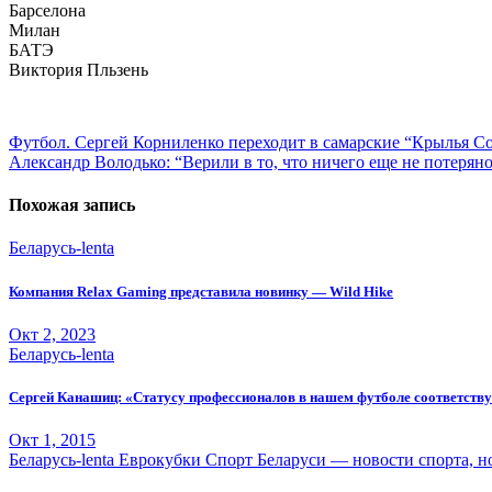
Барселона
Милан
БАТЭ
Виктория Пльзень
Навигация
по
Футбол. Сергей Корниленко переходит в самарские “Крылья С
Александр Володько: “Верили в то, что ничего еще не потерян
записям
Похожая запись
Беларусь-lenta
Компания Relax Gaming представила новинку — Wild Hike
Окт 2, 2023
Беларусь-lenta
Сергей Канашиц: «Статусу профессионалов в нашем футболе соответств
Окт 1, 2015
Беларусь-lenta
Еврокубки
Спорт Беларуси — новости спорта, но