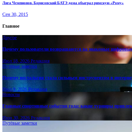
Лига Чемпионов. Борисовский БАТЭ дома обыграл римскую «Рому»
Сен 30, 2015
Главное
Другое
Почему пользователи возвращаются на знакомые цифровы
Июл 18, 2026
Редакция
Путёвые заметки
Почему ностальгия стала сильным инструментом в интерне
Июл 9, 2026
Редакция
Новости
Главные спортивные события года: какие турниры привле
Июн 30, 2026
Редакция
Путёвые заметки