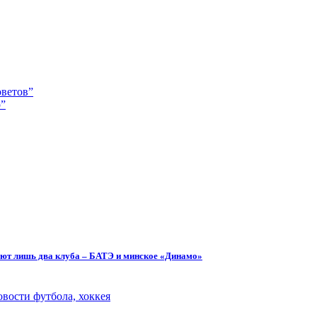
оветов”
о”
уют лишь два клуба – БАТЭ и минское «Динамо»
вости футбола, хоккея