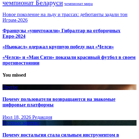
чемпионат Беларуси
чемпионат мира
Новое поколение на льду и трассах: дебютанты задали тон
Играм-2026
Французы «уничтожили» Гибралтар на отборочных
Евро-2024
«Ньюкасл» одержал крупную победу над «Челси»
«Челси» и «Ман Сити» показали красивый футбол в своем
противостоянии
You missed
Другое
Почему пользователи возвращаются на знакомые
цифровые платформы
Июл 18, 2026
Редакция
Путёвые заметки
Почему ностальгия стала сильным инструментом в