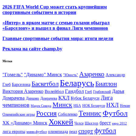
2026 FIFA World Cup может стать крупнейшим
спортивным событием в истории
«Интер» в ярком матче с семью голами обыграл
«Барселону» и вышел в финал Лиги чемпионов
Главные спортивные события мира: итоги недели
Реклама на сайте champ.by
Метки
Азаренко
"Гомель"
"Динамо" Минск
Александр
"Юность"
Беларусь
Баскетбол
Биатлон
Глеб
Барселона
Гандбол
Виктория Азаренко
Волейбол
Дарья
Глеб
Грабовский
Лига
КХЛ
Домрачева
Кубок Беларуси
Динамо
Домрачева
Минск
чемпионов
НХЛ
НБА
Марек Сикора
НОК Беларуси
Неман
Футбол
Теннис
Россия
Олимпийские игры
Соболенко
Хоккей
ХК «Динамо» Минск
брест
Шахтер
Челси
евро 2012
футбол
спорт
олимпиада
лига европы
реал
мини-футбол