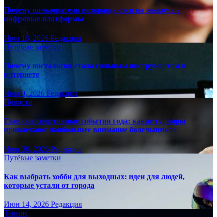
Почему пользователи возвращаются на знакомые
цифровые платформы
Июл 18, 2026
Редакция
Путёвые заметки
Почему ностальгия стала сильным инструментом в
интернете
Июл 9, 2026
Редакция
Новости
Главные спортивные события года: какие турниры
привлекают наибольшее внимание болельщиков
Июн 30, 2026
Редакция
Путёвые заметки
Как выбрать хобби для выходных: идеи для людей,
которые устали от города
Июн 14, 2026
Редакция
Теннис