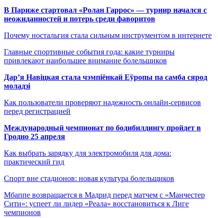
В Париже стартовал «Ролан Гаррос» — турнир начался с
неожиданностей и потерь среди фаворитов
Почему ностальгия стала сильным инструментом в интернете
Главные спортивные события года: какие турниры
привлекают наибольшее внимание болельщиков
Дар’я Навіцкая стала чэмпіёнкай Еўропы па самба сярод
моладзі
Как пользователи проверяют надежность онлайн-сервисов
перед регистрацией
Международный чемпионат по бодибилдингу пройдет в
Гродно 25 апреля
Как выбрать зарядку для электромобиля для дома:
практический гид
Спорт вне стадионов: новая культура болельщиков
Мбаппе возвращается в Мадрид перед матчем с «Манчестер
Сити»: успеет ли лидер «Реала» восстановиться к Лиге
чемпионов