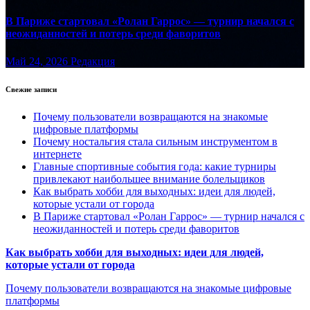
В Париже стартовал «Ролан Гаррос» — турнир начался с
неожиданностей и потерь среди фаворитов
Май 24, 2026
Редакция
Свежие записи
Почему пользователи возвращаются на знакомые
цифровые платформы
Почему ностальгия стала сильным инструментом в
интернете
Главные спортивные события года: какие турниры
привлекают наибольшее внимание болельщиков
Как выбрать хобби для выходных: идеи для людей,
которые устали от города
В Париже стартовал «Ролан Гаррос» — турнир начался с
неожиданностей и потерь среди фаворитов
Как выбрать хобби для выходных: идеи для людей,
которые устали от города
Почему пользователи возвращаются на знакомые цифровые
платформы