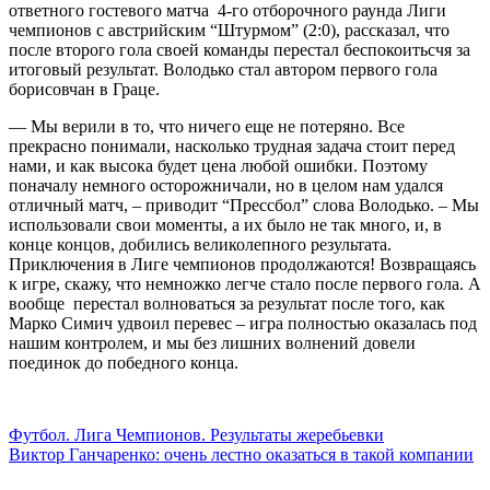
ответного гостевого матча 4-го отборочного раунда Лиги
чемпионов с австрийским “Штурмом” (2:0), рассказал, что
после второго гола своей команды перестал беспокоитьсчя за
итоговый результат. Володько стал автором первого гола
борисовчан в Граце.
— Мы верили в то, что ничего еще не потеряно. Все
прекрасно понимали, насколько трудная задача стоит перед
нами, и как высока будет цена любой ошибки. Поэтому
поначалу немного осторожничали, но в целом нам удался
отличный матч, – приводит “Прессбол” слова Володько. – Мы
использовали свои моменты, а их было не так много, и, в
конце концов, добились великолепного результата.
Приключения в Лиге чемпионов продолжаются! Возвращаясь
к игре, скажу, что немножко легче стало после первого гола. А
вообще перестал волноваться за результат после того, как
Марко Симич удвоил перевес – игра полностью оказалась под
нашим контролем, и мы без лишних волнений довели
поединок до победного конца.
Навигация
по
Футбол. Лига Чемпионов. Результаты жеребьевки
Виктор Ганчаренко: очень лестно оказаться в такой компании
записям