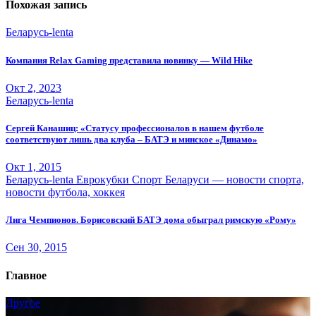
Похожая запись
Беларусь-lenta
Компания Relax Gaming представила новинку — Wild Hike
Окт 2, 2023
Беларусь-lenta
Сергей Канашиц: «Статусу профессионалов в нашем футболе
соответствуют лишь два клуба – БАТЭ и минское «Динамо»
Окт 1, 2015
Беларусь-lenta
Еврокубки
Спорт Беларуси — новости спорта,
новости футбола, хоккея
Лига Чемпионов. Борисовский БАТЭ дома обыграл римскую «Рому»
Сен 30, 2015
Главное
Другое