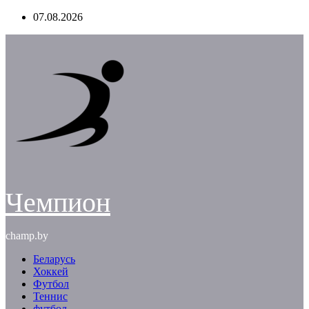
Перейти
07.08.2026
к
содержимому
Чемпион
champ.by
Беларусь
Хоккей
Футбол
Теннис
футбол