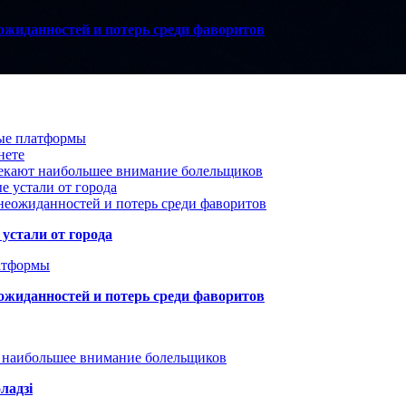
ожиданностей и потерь среди фаворитов
вые платформы
нете
лекают наибольшее внимание болельщиков
е устали от города
неожиданностей и потерь среди фаворитов
устали от города
атформы
ожиданностей и потерь среди фаворитов
т наибольшее внимание болельщиков
ладзі