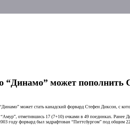
го “Динамо” может пополнить 
 “Динамо” может стать канадский форвард Стефен Диксон, с кот
“Амур”, отметившись 17 (7+10) очками в 49 поединках. Ранее Ди
 2003 году форвард был задрафтован “Питтсбургом” под общим 2