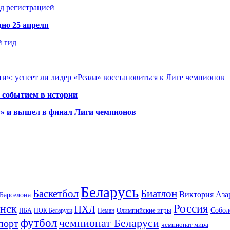
д регистрацией
но 25 апреля
й гид
и»: успеет ли лидер «Реала» восстановиться к Лиге чемпионов
 событием в истории
у» и вышел в финал Лиги чемпионов
Беларусь
Баскетбол
Биатлон
Виктория Аза
Барселона
Россия
нск
НХЛ
Олимпийские игры
Собол
НБА
НОК Беларуси
Неман
футбол
чемпионат Беларуси
порт
чемпионат мира