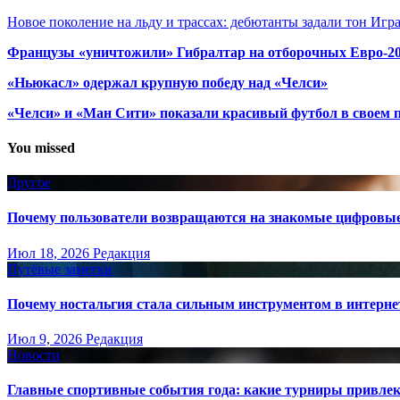
Новое поколение на льду и трассах: дебютанты задали тон Игр
Французы «уничтожили» Гибралтар на отборочных Евро-2
«Ньюкасл» одержал крупную победу над «Челси»
«Челси» и «Ман Сити» показали красивый футбол в своем 
You missed
Другое
Почему пользователи возвращаются на знакомые цифровы
Июл 18, 2026
Редакция
Путёвые заметки
Почему ностальгия стала сильным инструментом в интерне
Июл 9, 2026
Редакция
Новости
Главные спортивные события года: какие турниры привле