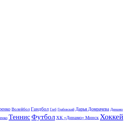
Гандбол
ренко
Волейбол
Дарья Домрачева
Динамо
Глеб
Грабовский
Футбол
Хоккей
Теннис
ХК «Динамо» Минск
енко