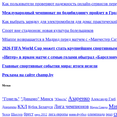
Как пользователи проверяют надежность онлайн-сервисов пере
Международный чемпионат по бодибилдингу пройдет в Грод
Как выбрать зарядку для электромобиля для дома: практически
Спорт вне стадионов: новая культура болельщиков
Мбаппе возвращается в Мадрид перед матчем с «Манчестер Сит
2026 FIFA World Cup может стать крупнейшим спортивным
«Интер» в ярком матче с семью голами обыграл «Барселон
Главные спортивные события мира: итоги недели
Реклама на сайте champ.by
Метки
Азаренко
"Гомель"
"Динамо" Минск
Александр Глеб
"Юность"
Ми
Лига чемпионов
КХЛ
Кубок Беларуси
Домрачева
Марек Сикора
с
брест
олимпиада
Шахтер
лига европы
реал
Челси
мини-футбол
евро 2012