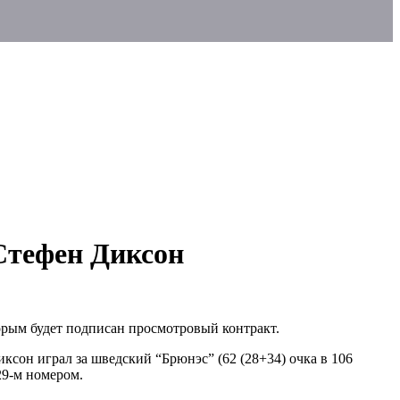
Стефен Диксон
орым будет подписан просмотровый контракт.
ксон играл за шведский “Брюнэс” (62 (28+34) очка в 106
29-м номером.