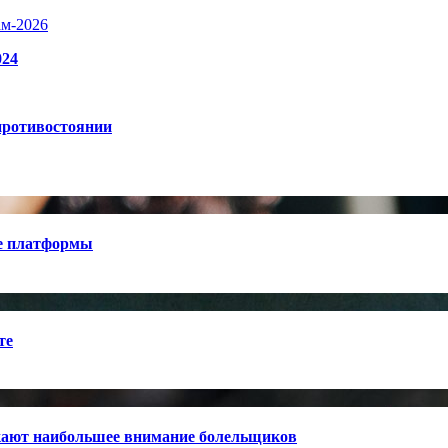
ам-2026
024
противостоянии
е платформы
те
кают наибольшее внимание болельщиков