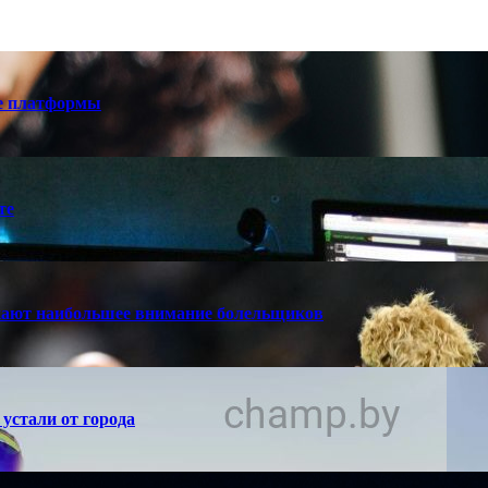
е платформы
те
кают наибольшее внимание болельщиков
устали от города