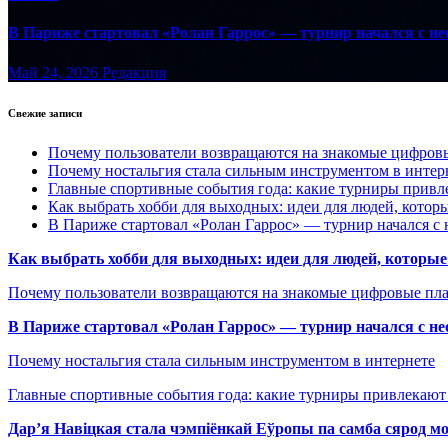
В Париже стартовал «Ролан Гаррос» — турнир начался с не
Май 24, 2026
Редакция
Свежие записи
Почему пользователи возвращаются на знакомые цифро
Почему ностальгия стала сильным инструментом в интер
Главные спортивные события года: какие турниры прив
Как выбрать хобби для выходных: идеи для людей, которы
В Париже стартовал «Ролан Гаррос» — турнир начался с 
Как выбрать хобби для выходных: идеи для людей, которые 
Почему пользователи возвращаются на знакомые цифровые пл
В Париже стартовал «Ролан Гаррос» — турнир начался с не
Почему ностальгия стала сильным инструментом в интернете
Главные спортивные события года: какие турниры привлекаю
Дар’я Навіцкая стала чэмпіёнкай Еўропы па самба сярод мо