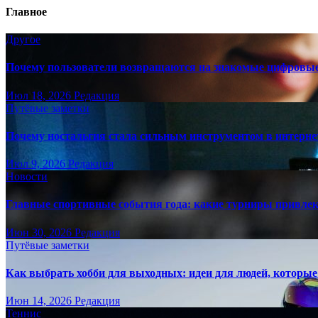
Главное
Другое
Почему пользователи возвращаются на знакомые цифровы
Июл 18, 2026
Редакция
Путёвые заметки
Почему ностальгия стала сильным инструментом в интерне
Июл 9, 2026
Редакция
Новости
Главные спортивные события года: какие турниры привле
Июн 30, 2026
Редакция
Путёвые заметки
Как выбрать хобби для выходных: идеи для людей, которые 
Июн 14, 2026
Редакция
Теннис