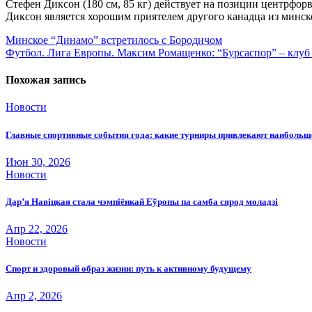
Стефен Диксон (180 см, 85 кг) действует на позиции центрфор
Диксон является хорошим приятелем другого канадца из минс
Навигация
Минское “Динамо” встретилось с Бородичом
Футбол. Лига Европы. Максим Ромащенко: “Бурсаспор” – клуб
по
записям
Похожая запись
Новости
Главные спортивные события года: какие турниры привлекают наиболь
Июн 30, 2026
Новости
Дар’я Навіцкая стала чэмпіёнкай Еўропы па самба сярод моладзі
Апр 22, 2026
Новости
Спорт и здоровый образ жизни: путь к активному будущему
Апр 2, 2026