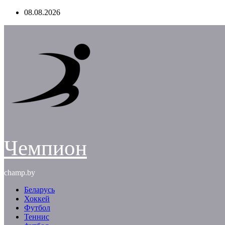
Перейти
08.08.2026
к
содержимому
Чемпион
champ.by
Беларусь
Хоккей
Футбол
Теннис