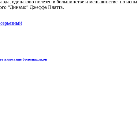
варда, одинаково полезен в большинстве и меньшинстве, но исп
кого “Динамо” Джеффа Платта.
 серьезный
шее внимание болельщиков