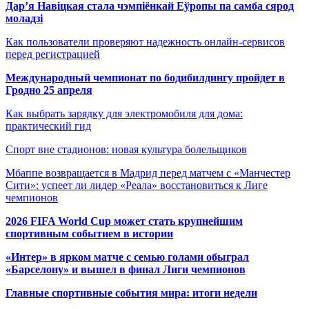
Дар’я Навіцкая стала чэмпіёнкай Еўропы па самба сярод
моладзі
Как пользователи проверяют надежность онлайн-сервисов
перед регистрацией
Международный чемпионат по бодибилдингу пройдет в
Гродно 25 апреля
Как выбрать зарядку для электромобиля для дома:
практический гид
Спорт вне стадионов: новая культура болельщиков
Мбаппе возвращается в Мадрид перед матчем с «Манчестер
Сити»: успеет ли лидер «Реала» восстановиться к Лиге
чемпионов
2026 FIFA World Cup может стать крупнейшим
спортивным событием в истории
«Интер» в ярком матче с семью голами обыграл
«Барселону» и вышел в финал Лиги чемпионов
Главные спортивные события мира: итоги недели