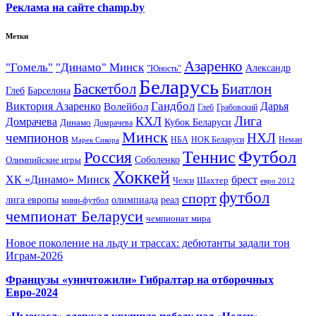
Реклама на сайте champ.by
Метки
Азаренко
"Гомель"
"Динамо" Минск
Александр
"Юность"
Беларусь
Баскетбол
Биатлон
Глеб
Барселона
Гандбол
Виктория Азаренко
Волейбол
Дарья
Глеб
Грабовский
Лига
КХЛ
Домрачева
Кубок Беларуси
Динамо
Домрачева
Минск
чемпионов
НХЛ
НБА
Марек Сикора
НОК Беларуси
Неман
Футбол
Теннис
Россия
Олимпийские игры
Соболенко
Хоккей
ХК «Динамо» Минск
брест
Шахтер
Челси
евро 2012
футбол
спорт
олимпиада
лига европы
реал
мини-футбол
чемпионат Беларуси
чемпионат мира
Новое поколение на льду и трассах: дебютанты задали тон
Играм-2026
Французы «уничтожили» Гибралтар на отборочных
Евро-2024