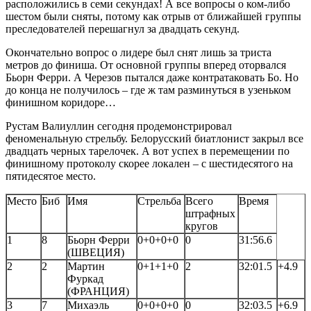
расположились в семи секундах! А все вопросы о ком-либо
шестом были сняты, потому как отрыв от ближайшей группы
преследователей перешагнул за двадцать секунд.
Окончательно вопрос о лидере был снят лишь за триста
метров до финиша. От основной группы вперед оторвался
Бьорн Ферри. А Черезов пытался даже контратаковать Бо. Но
до конца не получилось – где ж там разминуться в узеньком
финишном коридоре…
Рустам Валиуллин сегодня продемонстрировал
феноменальную стрельбу. Белорусский биатлонист закрыл все
двадцать черных тарелочек. А вот успех в перемещении по
финишному протоколу скорее локален – с шестидесятого на
пятидесятое место.
Место
Биб
Имя
Стрельба
Всего
Время
штрафных
кругов
1
8
Бьорн Ферри
0+0+0+0
0
31:56.6
(ШВЕЦИЯ)
2
2
Мартин
0+1+1+0
2
32:01.5
+4.9
Фуркад
(ФРАНЦИЯ)
3
7
Михаэль
0+0+0+0
0
32:03.5
+6.9