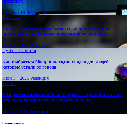
интернете
Июл 9, 2026
Редакция
Новости
Главные спортивные события года: какие турниры
привлекают наибольшее внимание болельщиков
Июн 30, 2026
Редакция
Путёвые заметки
Как выбрать хобби для выходных: идеи для людей,
которые устали от города
Июн 14, 2026
Редакция
Теннис
В Париже стартовал «Ролан Гаррос» — турнир начался с
неожиданностей и потерь среди фаворитов
Май 24, 2026
Редакция
Свежие записи