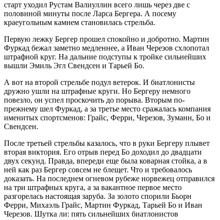
старт уходил Рустам Валиуллин всего лишь через две с
половиной минуты после Ларса Бергера. А посему
краеугольным камнем становилась стрельба.
Первую лежку Бергер прошел спокойно и добротно. Мартин
Фуркад бежал заметно медленнее, а Иван Черезов схлопотал
штрафной круг. На дальние подступы к тройке сильнейших
вышли Эмиль Эгл Свендсен и Тарьей Бо.
А вот на второй стрельбе подул ветерок. И биатлонисты
дружно ушли на штрафные круги. Но Бергеру немного
повезло, он успел проскочить до порыва. Вторым по-
прежнему шел Фуркад, а за третье место сражалась компания
именитых спортсменов: Грайс, Ферри, Черезов, Зуманн, Бо и
Свендсен.
После третьей стрельбы казалось, что в руки Бергеру плывет
вторая виктория. Его отрыв перед Бо доходил до двадцати
двух секунд. Правда, впереди еще была коварная стойка, а в
ней как раз Бергер совсем не блещет. Что и требовалось
доказать. На последнем огневом рубеже норвежец отправился
на три штрафных круга, а за вакантное первое место
разгорелась настоящая заруба. За золото спорили Бьорн
Ферри, Михаэль Грайс, Мартин Фуркад, Тарьей Бо и Иван
Черезов. Шутка ли: пять сильнейших биатлонистов