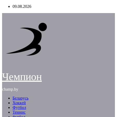
Перейти
09.08.2026
к
содержимому
Чемпион
champ.by
Беларусь
Хоккей
Футбол
Теннис
футбол