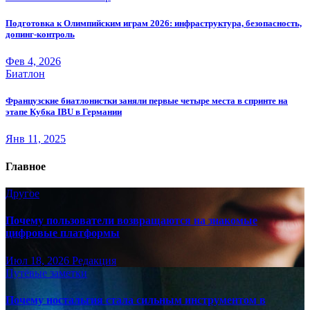
Подготовка к Олимпийским играм 2026: инфраструктура, безопасность,
допинг-контроль
Фев 4, 2026
Биатлон
Французские биатлонистки заняли первые четыре места в спринте на
этапе Кубка IBU в Германии
Янв 11, 2025
Главное
Другое
Почему пользователи возвращаются на знакомые
цифровые платформы
Июл 18, 2026
Редакция
Путёвые заметки
Почему ностальгия стала сильным инструментом в