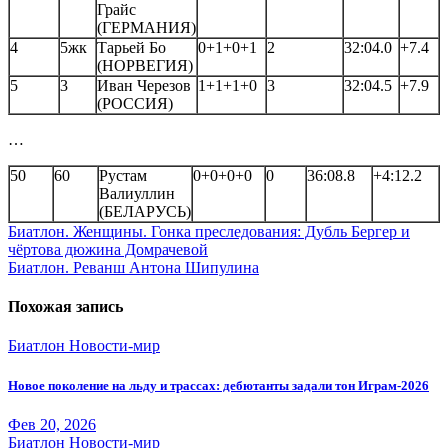
Грайс
(ГЕРМАНИЯ)
4
5жк
Тарьей Бо
0+1+0+1
2
32:04.0
+7.4
(НОРВЕГИЯ)
5
3
Иван Черезов
1+1+1+0
3
32:04.5
+7.9
(РОССИЯ)
…
50
60
Рустам
0+0+0+0
0
36:08.8
+4:12.2
Валиуллин
(БЕЛАРУСЬ)
Навигация
Биатлон. Женщины. Гонка преследования: Дубль Бергер и
чёртова дюжина Домрачевой
по
Биатлон. Реванш Антона Шипулина
записям
Похожая запись
Биатлон
Новости-мир
Новое поколение на льду и трассах: дебютанты задали тон Играм-2026
Фев 20, 2026
Биатлон
Новости-мир