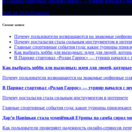
В Париже стартовал «Ролан Гаррос» — турнир начался с не
Май 24, 2026
Редакция
Свежие записи
Почему пользователи возвращаются на знакомые цифро
Почему ностальгия стала сильным инструментом в интер
Главные спортивные события года: какие турниры прив
Как выбрать хобби для выходных: идеи для людей, которы
В Париже стартовал «Ролан Гаррос» — турнир начался с 
Как выбрать хобби для выходных: идеи для людей, которые 
Почему пользователи возвращаются на знакомые цифровые пл
В Париже стартовал «Ролан Гаррос» — турнир начался с не
Почему ностальгия стала сильным инструментом в интернете
Главные спортивные события года: какие турниры привлекаю
Дар’я Навіцкая стала чэмпіёнкай Еўропы па самба сярод мо
Как пользователи проверяют надежность онлайн-сервисов пере