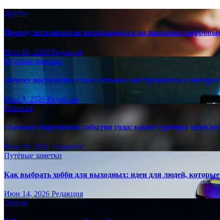
Другое
Почему пользователи возвращаются на знакомые цифровы
Июл 18, 2026
Редакция
Путёвые заметки
Почему ностальгия стала сильным инструментом в интерне
Июл 9, 2026
Редакция
Новости
Главные спортивные события года: какие турниры привле
Июн 30, 2026
Редакция
Путёвые заметки
Как выбрать хобби для выходных: идеи для людей, которые 
Июн 14, 2026
Редакция
Теннис