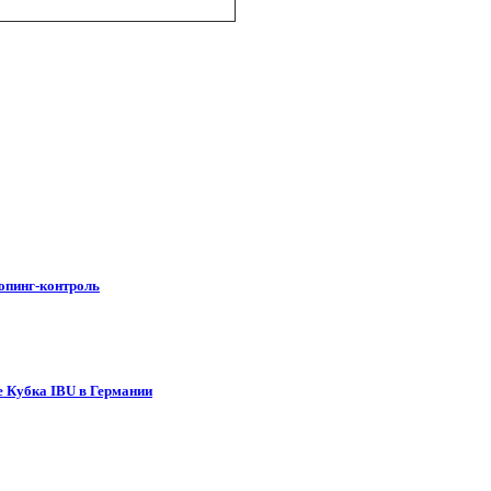
допинг-контроль
е Кубка IBU в Германии