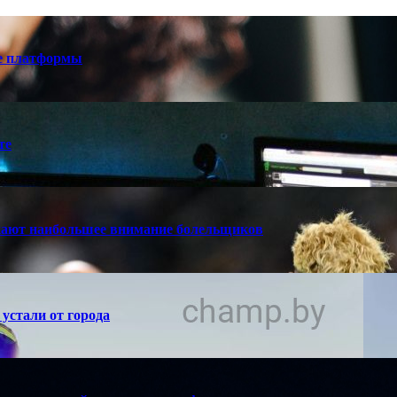
е платформы
те
кают наибольшее внимание болельщиков
устали от города