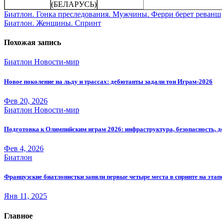
(БЕЛАРУСЬ)
Навигация
Биатлон. Гонка преследования. Мужчины. Ферри берет реванш
Биатлон. Женщины. Спринт
по
записям
Похожая запись
Биатлон
Новости-мир
Новое поколение на льду и трассах: дебютанты задали тон Играм-2026
Фев 20, 2026
Биатлон
Новости-мир
Подготовка к Олимпийским играм 2026: инфраструктура, безопасность, 
Фев 4, 2026
Биатлон
Французские биатлонистки заняли первые четыре места в спринте на этап
Янв 11, 2025
Главное