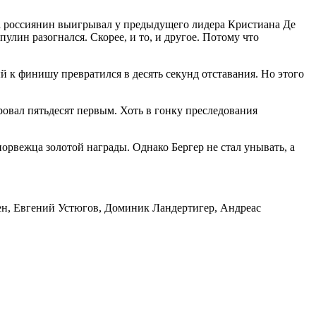
ища россиянин выигрывал у предыдущего лидера Кристиана Де
лин разогнался. Скорее, и то, и другое. Потому что
к финишу превратился в десять секунд отставания. Но этого
овал пятьдесят первым. Хоть в гонку преследования
орвежца золотой награды. Однако Бергер не стал унывать, а
ален, Евгений Устюгов, Доминик Ландертигер, Андреас