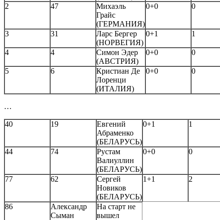
2
47
Михаэль
0+0
0
Грайс
(ГЕРМАНИЯ)
3
31
Ларс Бергер
0+1
1
(НОРВЕГИЯ)
4
4
Симон Эдер
0+0
0
(АВСТРИЯ)
5
6
Кристиан Де
0+0
0
Лоренци
(ИТАЛИЯ)
…
40
19
Евгений
0+1
1
Абраменко
(БЕЛАРУСЬ)
44
74
Рустам
0+0
0
Валиуллин
(БЕЛАРУСЬ)
77
62
Сергей
1+1
2
Новиков
(БЕЛАРУСЬ)
86
Александр
На старт не
Сыман
вышел