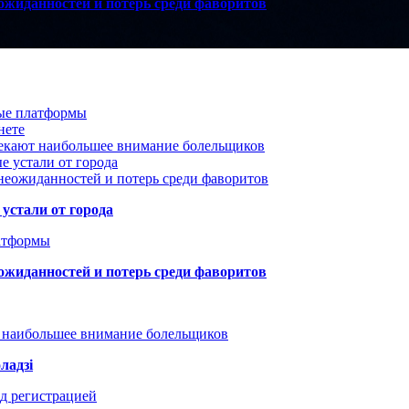
ожиданностей и потерь среди фаворитов
вые платформы
нете
лекают наибольшее внимание болельщиков
е устали от города
неожиданностей и потерь среди фаворитов
устали от города
атформы
ожиданностей и потерь среди фаворитов
т наибольшее внимание болельщиков
ладзі
д регистрацией