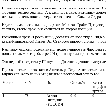
мужской сборной по биатлону сегодня досталось Антону Шип
Шипулин вырвался на первое место после второй стрельбы. А 
Лоренци четыре секунды. А к финишу привез итальянцу дополни
итальянец очень много потерял относительно Симона Эдера.
Идиллию мог несколько подпортить Михаэль Грайс. При уходе 
хватило, чтобы прочно закрепиться на второй позиции.
Роскошный презент россиянину достался от норвежцев. Лидер 
квалифицировался! Эмиль Эгл Свендсен запорол стойку – про
Картинку маслом последним мог подретушировать Ларс Бергер. 
пошел по лыжне еще быстрее! И финишировал третьим, что тож
Это первый пьедестал у Шипулина. До этого лучшим выступле
Правда, чего-то не хватает в Антхольце. Вернее, не чего-то, 
Бирнбахер. Кого из них мы увидим в воскресной эстафете?
Место
Биб
Имя
Стрельба
Всего
штрафн
кругов
1
23
Антон
0+0
0
Шипулин
(РОССИЯ)