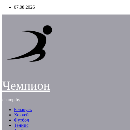
Перейти
07.08.2026
к
содержимому
Чемпион
champ.by
Беларусь
Хоккей
Футбол
Теннис