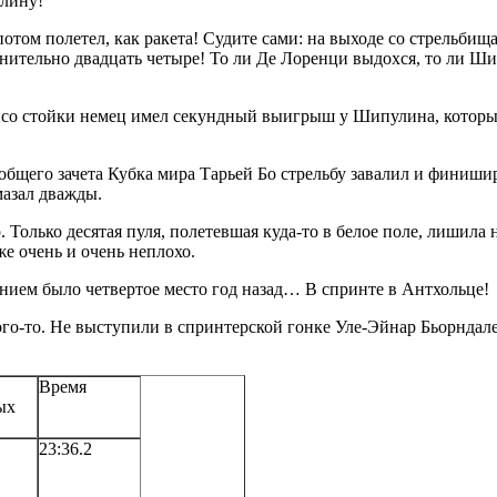
улину!
потом полетел, как ракета! Судите сами: на выходе со стрельб
тельно двадцать четыре! То ли Де Лоренци выдохся, то ли Шипу
со стойки немец имел секундный выигрыш у Шипулина, который 
общего зачета Кубка мира Тарьей Бо стрельбу завалил и финишир
мазал дважды.
Только десятая пуля, полетевшая куда-то в белое поле, лишила н
е очень и очень неплохо.
нием было четвертое место год назад… В спринте в Антхольце!
а кого-то. Не выступили в спринтерской гонке Уле-Эйнар Бьорнд
Время
ых
23:36.2