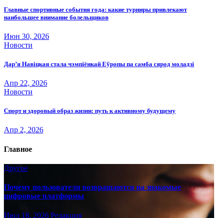
Главные спортивные события года: какие турниры привлекают
наибольшее внимание болельщиков
Июн 30, 2026
Новости
Дар’я Навіцкая стала чэмпіёнкай Еўропы па самба сярод моладзі
Апр 22, 2026
Новости
Спорт и здоровый образ жизни: путь к активному будущему
Апр 2, 2026
Главное
Другое
Почему пользователи возвращаются на знакомые
цифровые платформы
Июл 18, 2026
Редакция