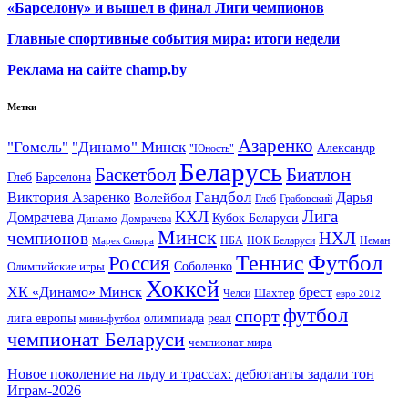
«Барселону» и вышел в финал Лиги чемпионов
Главные спортивные события мира: итоги недели
Реклама на сайте champ.by
Метки
Азаренко
"Гомель"
"Динамо" Минск
Александр
"Юность"
Беларусь
Баскетбол
Биатлон
Глеб
Барселона
Гандбол
Виктория Азаренко
Волейбол
Дарья
Глеб
Грабовский
Лига
КХЛ
Домрачева
Кубок Беларуси
Динамо
Домрачева
Минск
чемпионов
НХЛ
НБА
Марек Сикора
НОК Беларуси
Неман
Футбол
Теннис
Россия
Олимпийские игры
Соболенко
Хоккей
ХК «Динамо» Минск
брест
Шахтер
Челси
евро 2012
футбол
спорт
олимпиада
лига европы
реал
мини-футбол
чемпионат Беларуси
чемпионат мира
Новое поколение на льду и трассах: дебютанты задали тон
Играм-2026