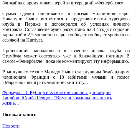
ближайшее время может перейти в турецкий «Фенербахче».
.
Сумма сделки оценивается в восемь миллионов евро.
Накануне Ньянг встретился с представителями турецкого
клуба в Париже и договорился об условиях личного
контракта. Соглашение будет рассчитано на 3-4 года с годовой
зарпалтой в 2,5 миллиона евро, сообщает сообщает sports.ru со
ссылкой на Hurriyet.
.
Презентация нападающего в качестве игрока клуба из
Стамбула может состояться уже в ближайшую пятницу. В
самом «Фенербахче» пока не комментируют эту информацию.
.
В минувшем сезоне Мамаду Ньянг стал лучшим бомбардиром
чемпионата Франции с 18 забитыми мячами и помог
«Марселю» выиграть чемпионский титул.
Навигация
Формула – 1. Кубица и Хэмилтон сошли с дистанции
Гандбол. Юрий Шевцов: “Внутри команды появилась
по
жизнь…”
записям
Похожая запись
Новости