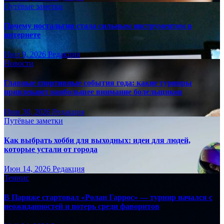
Путёвые заметки
Почему ностальгия стала сильным инструментом в
интернете
Июл 9, 2026
Редакция
Новости
Главные спортивные события года: какие турниры
привлекают наибольшее внимание болельщиков
Июн 30, 2026
Редакция
Путёвые заметки
Как выбрать хобби для выходных: идеи для людей,
которые устали от города
Июн 14, 2026
Редакция
Теннис
В Париже стартовал «Ролан Гаррос» — турнир начался с
неожиданностей и потерь среди фаворитов