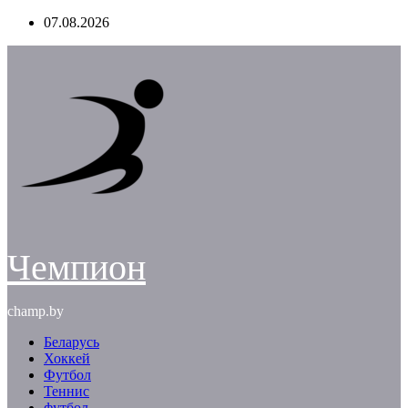
Перейти
07.08.2026
к
содержимому
Чемпион
champ.by
Беларусь
Хоккей
Футбол
Теннис
футбол