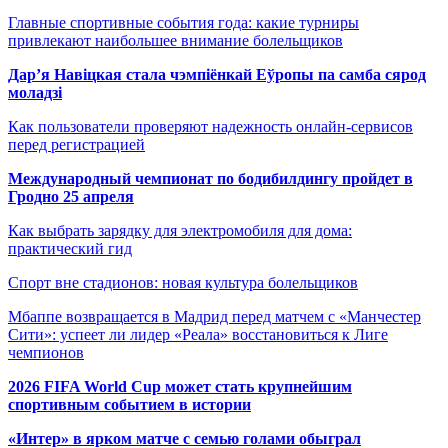
Главные спортивные события года: какие турниры
привлекают наибольшее внимание болельщиков
Дар’я Навіцкая стала чэмпіёнкай Еўропы па самба сярод
моладзі
Как пользователи проверяют надежность онлайн-сервисов
перед регистрацией
Международный чемпионат по бодибилдингу пройдет в
Гродно 25 апреля
Как выбрать зарядку для электромобиля для дома:
практический гид
Спорт вне стадионов: новая культура болельщиков
Мбаппе возвращается в Мадрид перед матчем с «Манчестер
Сити»: успеет ли лидер «Реала» восстановиться к Лиге
чемпионов
2026 FIFA World Cup может стать крупнейшим
спортивным событием в истории
«Интер» в ярком матче с семью голами обыграл