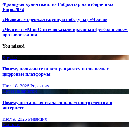
Французы «уничтожили» Гибралтар на отборочных
Евро-2024
«Ньюкасл» одержал крупную победу над «Челси»
«Челси» и «Ман Сити» показали красивый футбол в своем
противостоянии
You missed
Другое
Почему пользователи возвращаются на знакомые
цифровые платформы
Июл 18, 2026
Редакция
Путёвые заметки
Почему ностальгия стала сильным инструментом в
интернете
Июл 9, 2026
Редакция
Новости