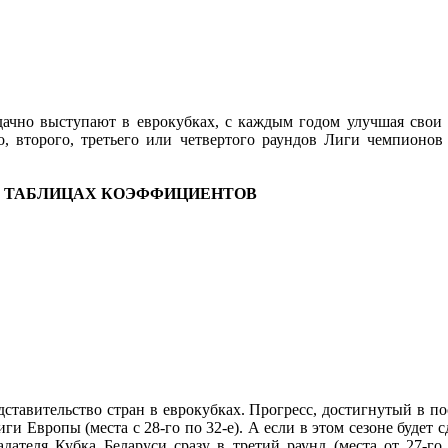
удачно выступают в еврокубках, с каждым годом улучшая свои
о, второго, третьего или четвертого раундов Лиги чемпионо
.
 ТАБЛИЦАХ КОЭФФИЦИЕНТОВ
дставительство стран в еврокубках. Прогресс, достигнутый в п
и Европы (места с 28-го по 32-е). А если в этом сезоне будет 
ладателя Кубка Беларуси сразу в третий раунд (места от 27-г