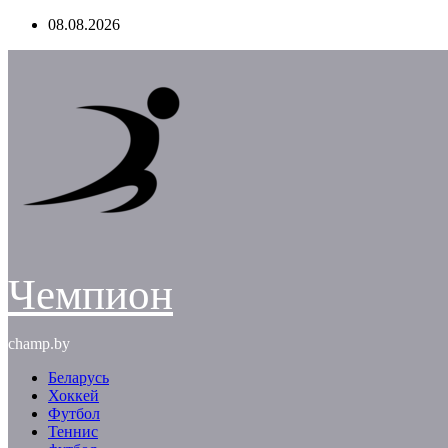
Перейти
08.08.2026
к
содержимому
Чемпион
champ.by
Беларусь
Хоккей
Футбол
Теннис