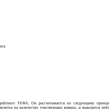
инск
ейтинге УЕФА. Он рассчитывается по следующему принцип
 делится на количество участвующих команд, и выводится рей