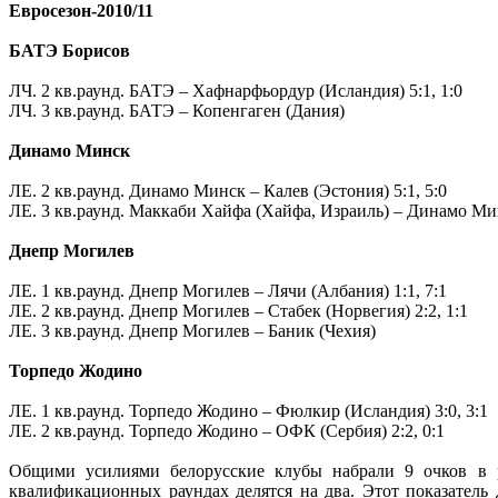
Евросезон-2010/11
.
БАТЭ Борисов
.
ЛЧ. 2 кв.раунд. БАТЭ – Хафнарфьордур (Исландия) 5:1, 1:0
ЛЧ. 3 кв.раунд. БАТЭ – Копенгаген (Дания)
.
Динамо Минск
.
ЛЕ. 2 кв.раунд. Динамо Минск – Калев (Эстония) 5:1, 5:0
ЛЕ. 3 кв.раунд. Маккаби Хайфа (Хайфа, Израиль) – Динамо М
.
Днепр Могилев
.
ЛЕ. 1 кв.раунд. Днепр Могилев – Лячи (Албания) 1:1, 7:1
ЛЕ. 2 кв.раунд. Днепр Могилев – Стабек (Норвегия) 2:2, 1:1
ЛЕ. 3 кв.раунд. Днепр Могилев – Баник (Чехия)
.
Торпедо Жодино
.
ЛЕ. 1 кв.раунд. Торпедо Жодино – Фюлкир (Исландия) 3:0, 3:1
ЛЕ. 2 кв.раунд. Торпедо Жодино – ОФК (Сербия) 2:2, 0:1
.
Общими усилиями белорусские клубы набрали 9 очков в р
квалификационных раундах делятся на два. Этот показатель