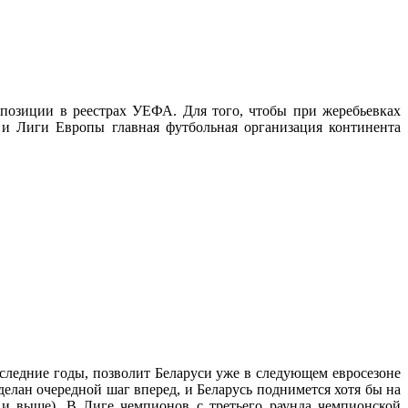
 позиции в реестрах УЕФА. Для того, чтобы при жеребьевках
в и Лиги Европы главная футбольная организация континента
оследние годы, позволит Беларуси уже в следующем евросезоне
сделан очередной шаг вперед, и Беларусь поднимется хотя бы на
о и выше). В Лиге чемпионов с третьего раунда чемпионской