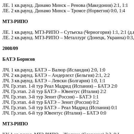
ЛЕ. 1 кв.раунд. Динамо Минск – Ренова (Македония) 2:1, 1:1
ЛЕ. 2 кв.раунд. Динамо Минск – Тромсе (Норвегия) 0:0, 1:4
.
МТЗ-РИПО
.
ЛЕ. 1 кв.раунд. МТЗ-РИПО – Сутьеска (Черногория) 1:1, 2:1 (д.в
ЛЕ. 2 кв.раунд. МТЗ-РИПО – Металлург (Донецк, Украина) 0:3,
.
2008/09
.
БАТЭ Борисов
.
ЛЧ. 1 кв.раунд. БАТЭ – Валюр (Исландия) 2:0, 1:0
ЛЧ. 2 кв.раунд. БАТЭ – Андерлехт (Бельгия) 2:1, 2:2
ЛЧ. 3 кв.раунд. БАТЭ – Левски (Болгария) 1:0, 1:1
ЛЧ. Гр.этап. 1-й тур Реал Мадрид (Испания) – БАТЭ 2:0
ЛЧ. Гр.этап. 2-й тур БАТЭ – Ювентус (Италия) 2:2
ЛЧ. Гр.этап. 3-й тур Зенит (Россия) – БАТЭ 1:1
ЛЧ. Гр.этап. 4-й тур БАТЭ – Зенит (Россия) 0:2
ЛЧ. Гр.этап. 5-й тур БАТЭ – Реал Мадрид (Испания) 0:1
ЛЧ. Гр.этап. 6-й тур Ювентус (Италия) – БАТЭ 0:0
.
МТЗ-РИПО
.