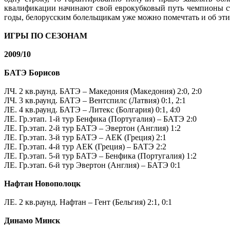
квалификации начинают свой еврокубковый путь чемпионы стр
годы, белорусским болельщикам уже можно помечтать и об эти
.
ИГРЫ ПО СЕЗОНАМ
.
2009/10
.
БАТЭ Борисов
.
ЛЧ. 2 кв.раунд. БАТЭ – Македония (Македония) 2:0, 2:0
ЛЧ. 3 кв.раунд. БАТЭ – Вентспилс (Латвия) 0:1, 2:1
ЛЕ. 4 кв.раунд. БАТЭ – Литекс (Болгария) 0:1, 4:0
ЛЕ. Гр.этап. 1-й тур Бенфика (Португалия) – БАТЭ 2:0
ЛЕ. Гр.этап. 2-й тур БАТЭ – Эвертон (Англия) 1:2
ЛЕ. Гр.этап. 3-й тур БАТЭ – АЕК (Греция) 2:1
ЛЕ. Гр.этап. 4-й тур АЕК (Греция) – БАТЭ 2:2
ЛЕ. Гр.этап. 5-й тур БАТЭ – Бенфика (Португалия) 1:2
ЛЕ. Гр.этап. 6-й тур Эвертон (Англия) – БАТЭ 0:1
.
Нафтан Новополоцк
.
ЛЕ. 2 кв.раунд. Нафтан – Гент (Бельгия) 2:1, 0:1
.
Динамо Минск
.