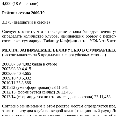
4,000 (18-й в сезоне)
.
Рейтинг сезона 2009/10
.
3,375 (двадцатый в сезоне)
.
Следует отметить, что в последние сезоны белорусы очень 
определять количество клубов, начинающих борьбу с первог
составляет суммарную Таблицу Коэффициентов УЕФА за 5 лет
.
МЕСТА, ЗАНИМАЕМЫЕ БЕЛАРУСЬЮ В СУММАРНЫХ
(рассчитываются за 5 предыдущих еврокубковых сезонов)
.
2006/07 39 4,082 балла в сумме
2007/08 39 4,415
2008/09 40 4,665
2009/10 40 5,332
2010/11 33 8,666
2011/12 (уже сформирован) 28 11,541
2012/13 (формируется сейчас) 26 12,458
2013/14 (сформируется по итогам след. евросезона) 23 11,458
.
Согласно занимаемым в этом реестре местам определяется пре
заявить сразу два клуба во второй квалификационный раунд Лиг
одну строку, то гарантированно получит право заявлять об