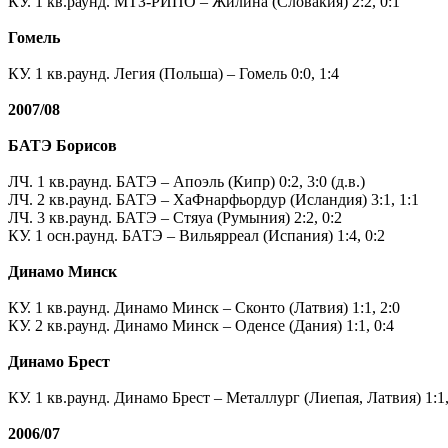
КУ. 1 кв.раунд. МТЗ-РИПО – Жилина (Словакия) 2:2, 0:1
.
Гомель
.
КУ. 1 кв.раунд. Легия (Польша) – Гомель 0:0, 1:4
.
2007/08
.
БАТЭ Борисов
.
ЛЧ. 1 кв.раунд. БАТЭ – Апоэль (Кипр) 0:2, 3:0 (д.в.)
ЛЧ. 2 кв.раунд. БАТЭ – ХаФнарфьордур (Исландия) 3:1, 1:1
ЛЧ. 3 кв.раунд. БАТЭ – Стяуа (Румыния) 2:2, 0:2
КУ. 1 осн.раунд. БАТЭ – Вильярреал (Испания) 1:4, 0:2
.
Динамо Минск
.
КУ. 1 кв.раунд. Динамо Минск – Сконто (Латвия) 1:1, 2:0
КУ. 2 кв.раунд. Динамо Минск – Оденсе (Дания) 1:1, 0:4
.
Динамо Брест
.
КУ. 1 кв.раунд. Динамо Брест – Металлург (Лиепая, Латвия) 1:1,
.
2006/07