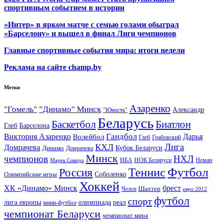
спортивным событием в истории
«Интер» в ярком матче с семью голами обыграл
«Барселону» и вышел в финал Лиги чемпионов
Главные спортивные события мира: итоги недели
Реклама на сайте champ.by
Метки
Азаренко
"Гомель"
"Динамо" Минск
Александр
"Юность"
Беларусь
Баскетбол
Биатлон
Глеб
Барселона
Гандбол
Виктория Азаренко
Волейбол
Дарья
Глеб
Грабовский
Лига
КХЛ
Домрачева
Кубок Беларуси
Динамо
Домрачева
Минск
чемпионов
НХЛ
НБА
Марек Сикора
НОК Беларуси
Неман
Футбол
Теннис
Россия
Олимпийские игры
Соболенко
Хоккей
ХК «Динамо» Минск
брест
Шахтер
Челси
евро 2012
футбол
спорт
олимпиада
лига европы
реал
мини-футбол
чемпионат Беларуси
чемпионат мира