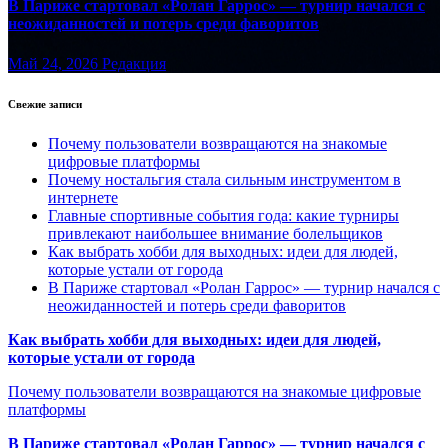
В Париже стартовал «Ролан Гаррос» — турнир начался с
неожиданностей и потерь среди фаворитов
Май 24, 2026
Редакция
Свежие записи
Почему пользователи возвращаются на знакомые
цифровые платформы
Почему ностальгия стала сильным инструментом в
интернете
Главные спортивные события года: какие турниры
привлекают наибольшее внимание болельщиков
Как выбрать хобби для выходных: идеи для людей,
которые устали от города
В Париже стартовал «Ролан Гаррос» — турнир начался с
неожиданностей и потерь среди фаворитов
Как выбрать хобби для выходных: идеи для людей,
которые устали от города
Почему пользователи возвращаются на знакомые цифровые
платформы
В Париже стартовал «Ролан Гаррос» — турнир начался с