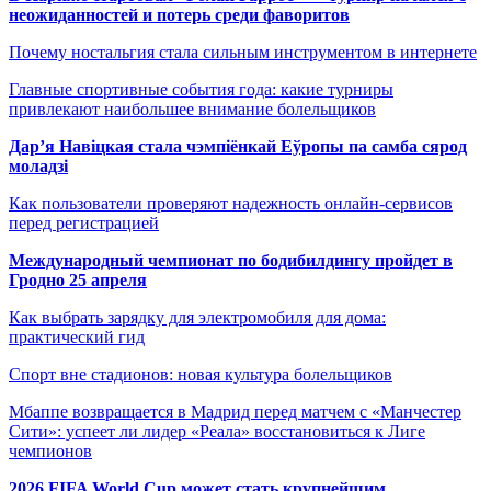
неожиданностей и потерь среди фаворитов
Почему ностальгия стала сильным инструментом в интернете
Главные спортивные события года: какие турниры
привлекают наибольшее внимание болельщиков
Дар’я Навіцкая стала чэмпіёнкай Еўропы па самба сярод
моладзі
Как пользователи проверяют надежность онлайн-сервисов
перед регистрацией
Международный чемпионат по бодибилдингу пройдет в
Гродно 25 апреля
Как выбрать зарядку для электромобиля для дома:
практический гид
Спорт вне стадионов: новая культура болельщиков
Мбаппе возвращается в Мадрид перед матчем с «Манчестер
Сити»: успеет ли лидер «Реала» восстановиться к Лиге
чемпионов
2026 FIFA World Cup может стать крупнейшим