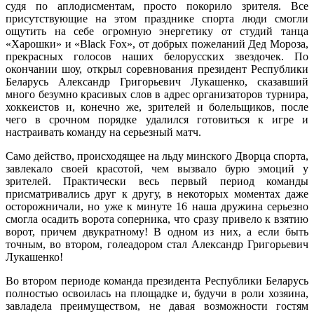
судя по аплодисментам, просто покорило зрителя. Все
присутствующие на этом празднике спорта люди смогли
ощутить на себе огромную энергетику от студий танца
«Харошки» и «Black Fox», от добрых пожеланий Дед Мороза,
прекрасных голосов наших белорусских звездочек. По
окончании шоу, открыл соревнования президент Республики
Беларусь Александр Григорьевич Лукашенко, сказавший
много безумно красивых слов в адрес организаторов турнира,
хоккеистов и, конечно же, зрителей и болельщиков, после
чего в срочном порядке удалился готовиться к игре и
настраивать команду на серьезный матч.
Само действо, происходящее на льду минского Дворца спорта,
завлекало своей красотой, чем вызвало бурю эмоций у
зрителей. Практически весь первый период команды
присматривались друг к другу, в некоторых моментах даже
осторожничали, но уже к минуте 16 наша дружина серьезно
смогла осадить ворота соперника, что сразу привело к взятию
ворот, причем двукратному! В одном из них, а если быть
точным, во втором, голеадором стал Александр Григорьевич
Лукашенко!
Во втором периоде команда президента Республики Беларусь
полностью освоилась на площадке и, будучи в роли хозяина,
завладела преимуществом, не давая возможности гостям