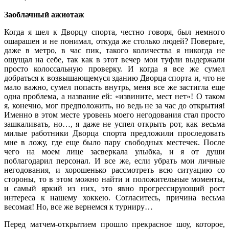
Заоблачный ажиотаж
Когда я шел к Дворцу спорта, честно говоря, был немного
ошарашен и не понимал, откуда же столько людей? Поверьте,
даже в метро, в час пик, такого количества я никогда не
ощущал на себе, так как в этот вечер мои туфли выдержали
просто колоссальную проверку. И когда я все же сумел
добраться к возвышающемуся зданию Дворца спорта и, что не
мало важно, сумел попасть внутрь, меня все же застигла еще
одна проблема, а название ей: «извините, мест нет»! О таком
я, конечно, мог предположить, но ведь не за час до открытия!
Именно в этом месте уровень моего негодования стал просто
зашкаливать, но…
, я даже не успел открыть рот, как весьма
милые работники Дворца спорта предложили проследовать
мне в ложу, где еще было пару свободных местечек. После
чего на моем лице засверкала улыбка, и я от души
поблагодарил персонал. И все же, если убрать мои личные
негодования, и хорошенько рассмотреть всю ситуацию со
стороны, то в этом можно найти и положительные моменты,
и самый яркий из них, это явно прогрессирующий рост
интереса к нашему хоккею. Согласитесь, причина весьма
весомая! Но, все же вернемся к турниру…
Перед матчем-открытием прошло прекрасное шоу, которое,