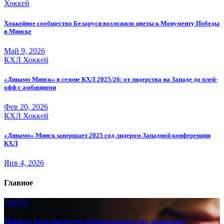
Хоккей
Хоккейное сообщество Беларуси возложило цветы к Монументу Победы
в Минске
Май 9, 2026
КХЛ
Хоккей
«Динамо Минск» в сезоне КХЛ 2025/26: от лидерства на Западе до плей-
офф с амбициями
Фев 20, 2026
КХЛ
Хоккей
«Динамо» Минск завершает 2025 год лидером Западной конференции
КХЛ
Янв 4, 2026
Главное
Другое
Почему пользователи возвращаются на знакомые