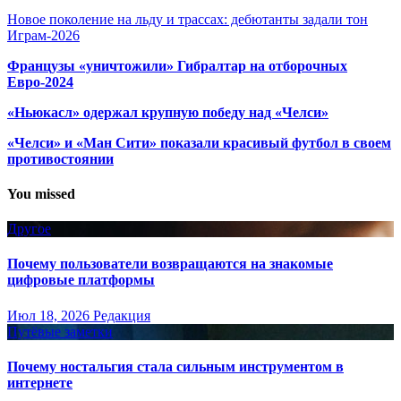
Новое поколение на льду и трассах: дебютанты задали тон
Играм-2026
Французы «уничтожили» Гибралтар на отборочных
Евро-2024
«Ньюкасл» одержал крупную победу над «Челси»
«Челси» и «Ман Сити» показали красивый футбол в своем
противостоянии
You missed
Другое
Почему пользователи возвращаются на знакомые
цифровые платформы
Июл 18, 2026
Редакция
Путёвые заметки
Почему ностальгия стала сильным инструментом в
интернете