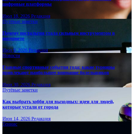
цифровые платформы
Июл 18, 2026
Редакция
Путёвые заметки
Почему ностальгия стала сильным инструментом в
интернете
Июл 9, 2026
Редакция
Новости
Главные спортивные события года: какие турниры
привлекают наибольшее внимание болельщиков
Июн 30, 2026
Редакция
Путёвые заметки
Как выбрать хобби для выходных: идеи для людей,
которые устали от города
Июн 14, 2026
Редакция
Теннис