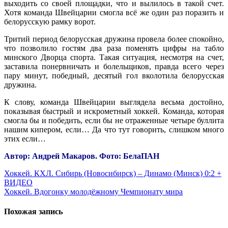
выходить со своей площадки, что и вылилось в такой счет.
Хотя команда Швейцарии смогла всё же один раз поразить и
белорусскую рамку ворот.
Тритий период белорусская дружина провела более спокойно,
что позволило гостям два раза поменять цифры на табло
минского Дворца спорта. Такая ситуация, несмотря на счет,
заставила понервничать и болельщиков, правда всего через
пару минут, победный, десятый гол вколотила белорусская
дружина.
К слову, команда Швейцарии выглядела весьма достойно,
показывая быстрый и искрометный хоккей. Команда, которая
смогла бы и победить, если бы не отраженные четыре буллита
нашим кипером, если… Да что тут говорить, слишком много
этих если…
Автор: Андрей Макаров. Фото: БелаПАН
Навигация
Хоккей. КХЛ. Сибирь (Новосибирск) – Динамо (Минск) 0:2 +
ВИДЕО
по
Хоккей. Вдогонку молодёжному Чемпионату мира
записям
Похожая запись