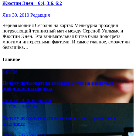
Жюстин Энен – 6:4, 3:6, 6:2
Янв 30, 2010
Редакция
Чёрная молния Сегодня на кортах Мельбурна проходил
потрясающий теннисный матч между Сереной Уильямс и
Жюстин Энен. Эта занимательная битва была подогрета
многими интересными фактами. И самое главное, сможет ли
бельгийка…
Главное
Другое
Почему пользователи возвращаются на знакомые
цифровые платформы
Июл 18, 2026
Редакция
Путёвые заметки
Почему ностальгия стала сильным инструментом в
интернете
Июл 9, 2026
Редакция