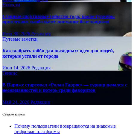
Новости
Главные спортивные события года: какие турниры
привлекают наибольшее внимание болельщиков
Июн 30, 2026
Редакция
Путёвые заметки
Как выбрать хобби для выходных: идеи для людей,
которые устали от города
Июн 14, 2026
Редакция
Теннис
В Париже стартовал «Ролан Гаррос» — турнир начался с
неожиданностей и потерь среди фаворитов
Май 24, 2026
Редакция
Свежие записи
Почему пользователи возвращаются на знакомые
цифровые платформы