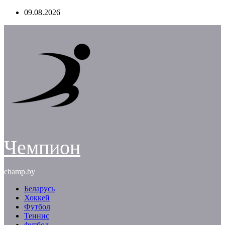
Перейти
09.08.2026
к
содержимому
Чемпион
champ.by
Беларусь
Хоккей
Футбол
Теннис
футбол