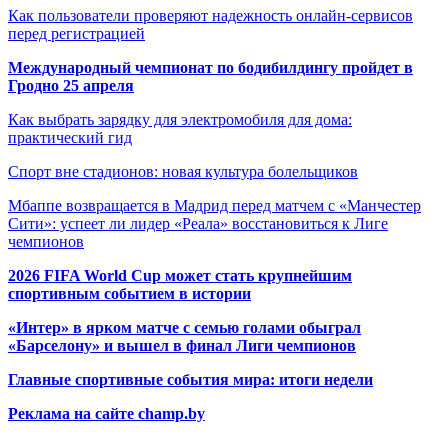
Как пользователи проверяют надежность онлайн-сервисов
перед регистрацией
Международный чемпионат по бодибилдингу пройдет в
Гродно 25 апреля
Как выбрать зарядку для электромобиля для дома:
практический гид
Спорт вне стадионов: новая культура болельщиков
Мбаппе возвращается в Мадрид перед матчем с «Манчестер
Сити»: успеет ли лидер «Реала» восстановиться к Лиге
чемпионов
2026 FIFA World Cup может стать крупнейшим
спортивным событием в истории
«Интер» в ярком матче с семью голами обыграл
«Барселону» и вышел в финал Лиги чемпионов
Главные спортивные события мира: итоги недели
Реклама на сайте champ.by