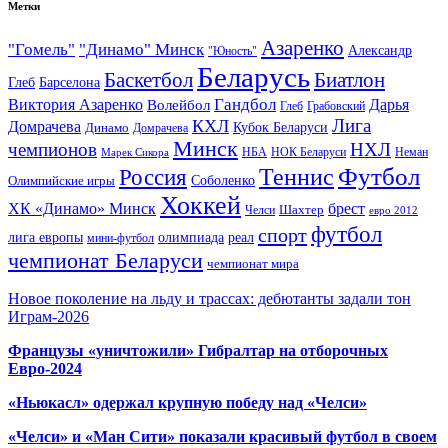
Метки
Азаренко
"Гомель"
"Динамо" Минск
Александр
"Юность"
Беларусь
Баскетбол
Биатлон
Глеб
Барселона
Гандбол
Виктория Азаренко
Волейбол
Дарья
Глеб
Грабовский
Лига
КХЛ
Домрачева
Кубок Беларуси
Динамо
Домрачева
Минск
чемпионов
НХЛ
НБА
Марек Сикора
НОК Беларуси
Неман
Футбол
Теннис
Россия
Олимпийские игры
Соболенко
Хоккей
ХК «Динамо» Минск
брест
Шахтер
Челси
евро 2012
футбол
спорт
олимпиада
лига европы
реал
мини-футбол
чемпионат Беларуси
чемпионат мира
Новое поколение на льду и трассах: дебютанты задали тон
Играм-2026
Французы «уничтожили» Гибралтар на отборочных
Евро-2024
«Ньюкасл» одержал крупную победу над «Челси»
«Челси» и «Ман Сити» показали красивый футбол в своем