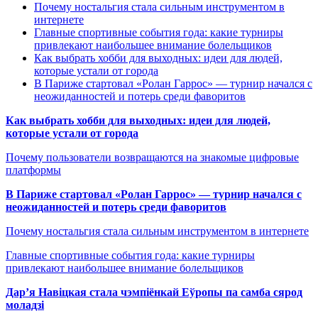
Почему ностальгия стала сильным инструментом в
интернете
Главные спортивные события года: какие турниры
привлекают наибольшее внимание болельщиков
Как выбрать хобби для выходных: идеи для людей,
которые устали от города
В Париже стартовал «Ролан Гаррос» — турнир начался с
неожиданностей и потерь среди фаворитов
Как выбрать хобби для выходных: идеи для людей,
которые устали от города
Почему пользователи возвращаются на знакомые цифровые
платформы
В Париже стартовал «Ролан Гаррос» — турнир начался с
неожиданностей и потерь среди фаворитов
Почему ностальгия стала сильным инструментом в интернете
Главные спортивные события года: какие турниры
привлекают наибольшее внимание болельщиков
Дар’я Навіцкая стала чэмпіёнкай Еўропы па самба сярод
моладзі