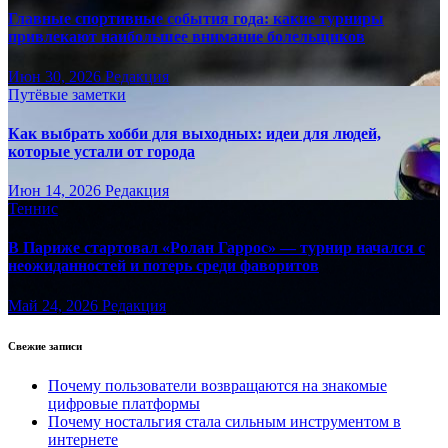
Главные спортивные события года: какие турниры
привлекают наибольшее внимание болельщиков
Июн 30, 2026
Редакция
Путёвые заметки
Как выбрать хобби для выходных: идеи для людей,
которые устали от города
Июн 14, 2026
Редакция
Теннис
В Париже стартовал «Ролан Гаррос» — турнир начался с
неожиданностей и потерь среди фаворитов
Май 24, 2026
Редакция
Свежие записи
Почему пользователи возвращаются на знакомые
цифровые платформы
Почему ностальгия стала сильным инструментом в
интернете