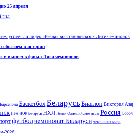
но 25 апреля
й гид
и»: успеет ли лидер «Реала» восстановиться к Лиге чемпионов
 событием в истории
у» и вышел в финал Лиги чемпионов
Беларусь
Баскетбол
Биатлон
Виктория Аза
Барселона
Россия
нск
НХЛ
Олимпийские игры
Собол
НБА
НОК Беларуси
Неман
футбол
чемпионат Беларуси
порт
чемпионат мира
ам-2026