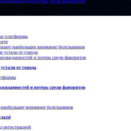
ожиданностей и потерь среди фаворитов
вые платформы
нете
лекают наибольшее внимание болельщиков
е устали от города
неожиданностей и потерь среди фаворитов
устали от города
атформы
ожиданностей и потерь среди фаворитов
т наибольшее внимание болельщиков
ладзі
д регистрацией