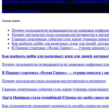
В Париже стартовал «Ролан Гаррос» — турнир начался с не
Май 24, 2026
Редакция
Свежие записи
Почему пользователи возвращаются на знакомые цифро
Почему ностальгия стала сильным инструментом в интер
Главные спортивные события года: какие турниры прив
Как выбрать хобби для выходных: идеи для людей, которы
В Париже стартовал «Ролан Гаррос» — турнир начался с 
Как выбрать хобби для выходных: идеи для людей, которые 
Почему пользователи возвращаются на знакомые цифровые пл
В Париже стартовал «Ролан Гаррос» — турнир начался с не
Почему ностальгия стала сильным инструментом в интернете
Главные спортивные события года: какие турниры привлекаю
Дар’я Навіцкая стала чэмпіёнкай Еўропы па самба сярод мо
Как пользователи проверяют надежность онлайн-сервисов пере