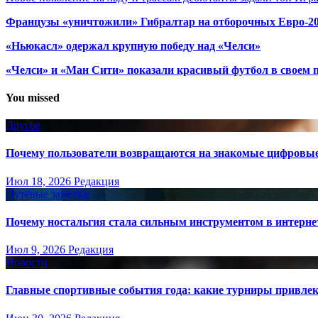
Французы «уничтожили» Гибралтар на отборочных Евро-2
«Ньюкасл» одержал крупную победу над «Челси»
«Челси» и «Ман Сити» показали красивый футбол в своем 
You missed
Другое
Почему пользователи возвращаются на знакомые цифровы
Июл 18, 2026
Редакция
Путёвые заметки
Почему ностальгия стала сильным инструментом в интерне
Июл 9, 2026
Редакция
Новости
Главные спортивные события года: какие турниры привле