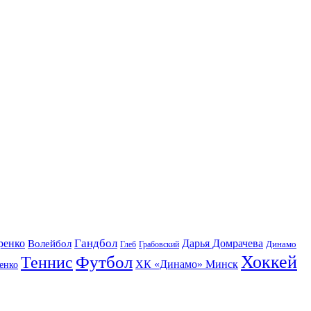
Гандбол
ренко
Волейбол
Дарья Домрачева
Динамо
Глеб
Грабовский
Футбол
Хоккей
Теннис
ХК «Динамо» Минск
енко