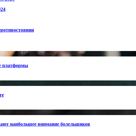
024
противостоянии
е платформы
те
кают наибольшее внимание болельщиков