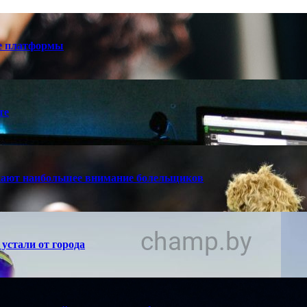
е платформы
те
кают наибольшее внимание болельщиков
устали от города