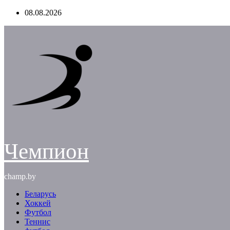
Перейти
08.08.2026
к
содержимому
Чемпион
champ.by
Беларусь
Хоккей
Футбол
Теннис