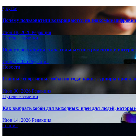
Другое
Почему пользователи возвращаются на знакомые цифровы
Июл 18, 2026
Редакция
Путёвые заметки
Почему ностальгия стала сильным инструментом в интерне
Июл 9, 2026
Редакция
Новости
Главные спортивные события года: какие турниры привле
Июн 30, 2026
Редакция
Путёвые заметки
Как выбрать хобби для выходных: идеи для людей, которые 
Июн 14, 2026
Редакция
Теннис