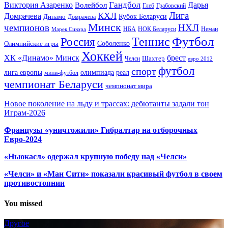
Гандбол
Виктория Азаренко
Волейбол
Дарья
Глеб
Грабовский
Лига
КХЛ
Домрачева
Кубок Беларуси
Динамо
Домрачева
Минск
чемпионов
НХЛ
НБА
Марек Сикора
НОК Беларуси
Неман
Футбол
Теннис
Россия
Олимпийские игры
Соболенко
Хоккей
ХК «Динамо» Минск
брест
Шахтер
Челси
евро 2012
футбол
спорт
олимпиада
лига европы
реал
мини-футбол
чемпионат Беларуси
чемпионат мира
Новое поколение на льду и трассах: дебютанты задали тон
Играм-2026
Французы «уничтожили» Гибралтар на отборочных
Евро-2024
«Ньюкасл» одержал крупную победу над «Челси»
«Челси» и «Ман Сити» показали красивый футбол в своем
противостоянии
You missed
Другое