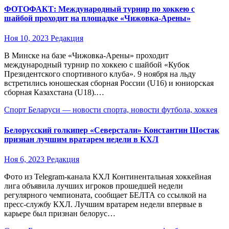
ФОТОФАКТ: Международный турнир по хоккею с
шайбой проходит на площадке «Чижовка-Арены»
Ноя 10, 2023
Редакция
В Минске на базе «Чижовка-Арены» проходит
международный турнир по хоккею с шайбой «Кубок
Президентского спортивного клуба». 9 ноября на льду
встретились юношеская сборная России (U16) и юниорская
сборная Казахстана (U18).…
Спорт Беларуси — новости спорта, новости футбола, хоккея
Белорусский голкипер «Северстали» Константин Шостак
признан лучшим вратарем недели в КХЛ
Ноя 6, 2023
Редакция
Фото из Telegram-канала КХЛ Континентальная хоккейная
лига объявила лучших игроков прошедшей недели
регулярного чемпионата, сообщает БЕЛТА со ссылкой на
пресс-службу КХЛ. Лучшим вратарем недели впервые в
карьере был признан белорус…