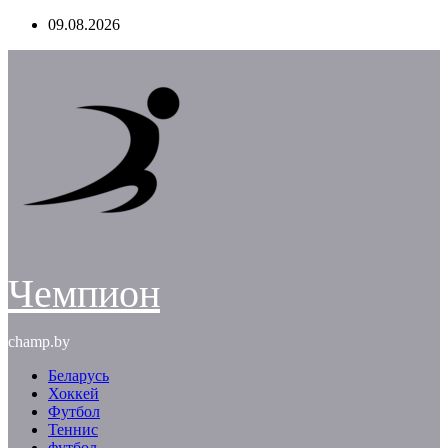
Перейти
09.08.2026
к
содержимому
Чемпион
champ.by
Беларусь
Хоккей
Футбол
Теннис
футбол