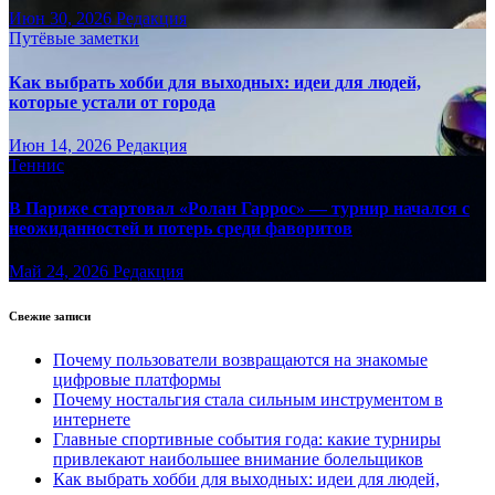
Июн 30, 2026
Редакция
Путёвые заметки
Как выбрать хобби для выходных: идеи для людей,
которые устали от города
Июн 14, 2026
Редакция
Теннис
В Париже стартовал «Ролан Гаррос» — турнир начался с
неожиданностей и потерь среди фаворитов
Май 24, 2026
Редакция
Свежие записи
Почему пользователи возвращаются на знакомые
цифровые платформы
Почему ностальгия стала сильным инструментом в
интернете
Главные спортивные события года: какие турниры
привлекают наибольшее внимание болельщиков
Как выбрать хобби для выходных: идеи для людей,