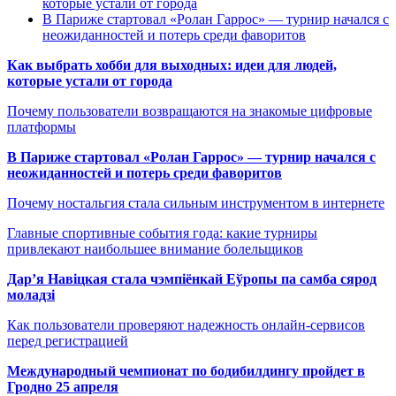
которые устали от города
В Париже стартовал «Ролан Гаррос» — турнир начался с
неожиданностей и потерь среди фаворитов
Как выбрать хобби для выходных: идеи для людей,
которые устали от города
Почему пользователи возвращаются на знакомые цифровые
платформы
В Париже стартовал «Ролан Гаррос» — турнир начался с
неожиданностей и потерь среди фаворитов
Почему ностальгия стала сильным инструментом в интернете
Главные спортивные события года: какие турниры
привлекают наибольшее внимание болельщиков
Дар’я Навіцкая стала чэмпіёнкай Еўропы па самба сярод
моладзі
Как пользователи проверяют надежность онлайн-сервисов
перед регистрацией
Международный чемпионат по бодибилдингу пройдет в
Гродно 25 апреля