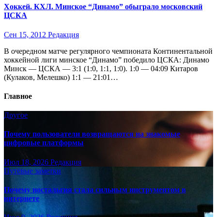
Хоккей. КХЛ. Минское “Динамо” обыграло московский
ЦСКА
Сен 15, 2012
Редакция
В очередном матче регулярного чемпионата Континентальной
хоккейной лиги минское “Динамо” победило ЦСКА: Динамо
Минск — ЦСКА — 3:1 (1:0, 1:1, 1:0). 1:0 — 04:09 Китаров
(Кулаков, Мелешко) 1:1 — 21:01…
Главное
Другое
Почему пользователи возвращаются на знакомые
цифровые платформы
Июл 18, 2026
Редакция
Путёвые заметки
Почему ностальгия стала сильным инструментом в
интернете