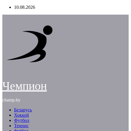
Перейти
10.08.2026
к
содержимому
Чемпион
champ.by
Беларусь
Хоккей
Футбол
Теннис
футбол