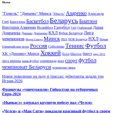
Метки
Азаренко
"Гомель"
"Динамо" Минск
Александр
"Юность"
Беларусь
Баскетбол
Биатлон
Глеб
Барселона
Гандбол
Виктория Азаренко
Волейбол
Дарья
Глеб
Грабовский
Лига
КХЛ
Домрачева
Кубок Беларуси
Динамо
Домрачева
Минск
чемпионов
НХЛ
НБА
Марек Сикора
НОК Беларуси
Неман
Футбол
Теннис
Россия
Олимпийские игры
Соболенко
Хоккей
ХК «Динамо» Минск
брест
Шахтер
Челси
евро 2012
футбол
спорт
олимпиада
лига европы
реал
мини-футбол
чемпионат Беларуси
чемпионат мира
Новое поколение на льду и трассах: дебютанты задали тон
Играм-2026
Французы «уничтожили» Гибралтар на отборочных
Евро-2024
«Ньюкасл» одержал крупную победу над «Челси»
«Челси» и «Ман Сити» показали красивый футбол в своем