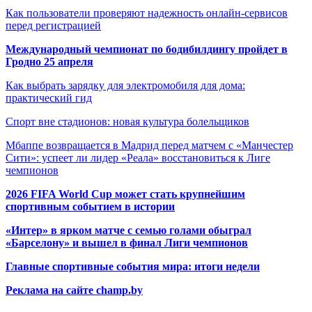
Как пользователи проверяют надежность онлайн-сервисов
перед регистрацией
Международный чемпионат по бодибилдингу пройдет в
Гродно 25 апреля
Как выбрать зарядку для электромобиля для дома:
практический гид
Спорт вне стадионов: новая культура болельщиков
Мбаппе возвращается в Мадрид перед матчем с «Манчестер
Сити»: успеет ли лидер «Реала» восстановиться к Лиге
чемпионов
2026 FIFA World Cup может стать крупнейшим
спортивным событием в истории
«Интер» в ярком матче с семью голами обыграл
«Барселону» и вышел в финал Лиги чемпионов
Главные спортивные события мира: итоги недели
Реклама на сайте champ.by