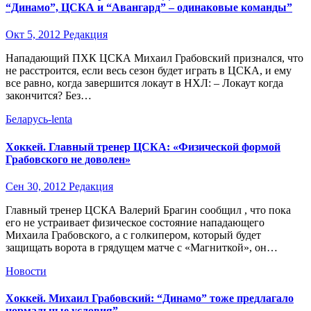
“Динамо”, ЦСКА и “Авангард” – одинаковые команды”
Окт 5, 2012
Редакция
Нападающий ПХК ЦСКА Михаил Грабовский признался, что
не расстроится, если весь сезон будет играть в ЦСКА, и ему
все равно, когда завершится локаут в НХЛ: – Локаут когда
закончится? Без…
Беларусь-lenta
Хоккей. Главный тренер ЦСКА: «Физической формой
Грабовского не доволен»
Сен 30, 2012
Редакция
Главный тренер ЦСКА Валерий Брагин сообщил , что пока
его не устраивает физическое состояние нападающего
Михаила Грабовского, а с голкипером, который будет
защищать ворота в грядущем матче с «Магниткой», он…
Новости
Хоккей. Михаил Грабовский: “Динамо” тоже предлагало
нормальные условия”