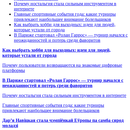
Почему ностальгия стала сильным инструментом в
интернете
Главные спортивные события года: какие турниры
привлекают наибольшее внимание болельщиков
Как выбрать хобби для выходных: идеи для людей,
которые устали от города
В Париже стартовал «Ролан Гаррос» — турнир начался с
неожиданностей и потерь среди фаворитов
Как выбрать хобби для выходных: идеи для людей,
которые устали от города
Почему пользователи возвращаются на знакомые цифровые
платформы
В Париже стартовал «Ролан Гаррос» — турнир начался с
неожиданностей и потерь среди фаворитов
Почему ностальгия стала сильным инструментом в интернете
Главные спортивные события года: какие турниры
привлекают наибольшее внимание болельщиков
Дар’я Навіцкая стала чэмпіёнкай Еўропы па самба сярод
моладзі