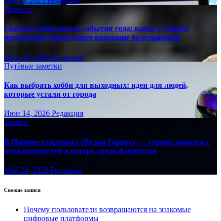
Июл 9, 2026
Редакция
Новости
Главные спортивные события года: какие турниры
привлекают наибольшее внимание болельщиков
Июн 30, 2026
Редакция
Путёвые заметки
Как выбрать хобби для выходных: идеи для людей,
которые устали от города
Июн 14, 2026
Редакция
Теннис
В Париже стартовал «Ролан Гаррос» — турнир начался с
неожиданностей и потерь среди фаворитов
Май 24, 2026
Редакция
Свежие записи
Почему пользователи возвращаются на знакомые
цифровые платформы