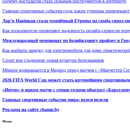
Почему ностальгия стала сильным инструментом в интернете
Главные спортивные события года: какие турниры привлекаю
Дар’я Навіцкая стала чэмпіёнкай Еўропы па самба сярод мо
Как пользователи проверяют надежность онлайн-сервисов пере
Международный чемпионат по бодибилдингу пройдет в Грод
Как выбрать зарядку для электромобиля для дома: практически
Спорт вне стадионов: новая культура болельщиков
Мбаппе возвращается в Мадрид перед матчем с «Манчестер Сит
2026 FIFA World Cup может стать крупнейшим спортивным
«Интер» в ярком матче с семью голами обыграл «Барселон
Главные спортивные события мира: итоги недели
Реклама на сайте champ.by
Метки