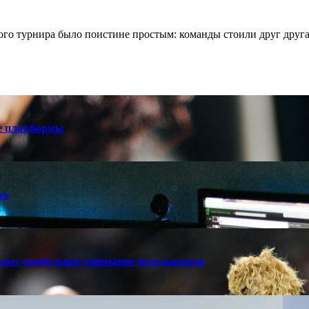
кого турнира было поистине простым: команды стоили друг друг
е платформы
те
кают наибольшее внимание болельщиков