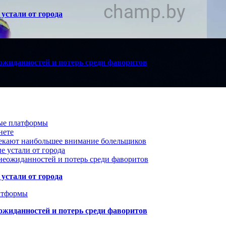
устали от города
ожиданностей и потерь среди фаворитов
вые платформы
нете
лекают наибольшее внимание болельщиков
е устали от города
неожиданностей и потерь среди фаворитов
устали от города
атформы
ожиданностей и потерь среди фаворитов