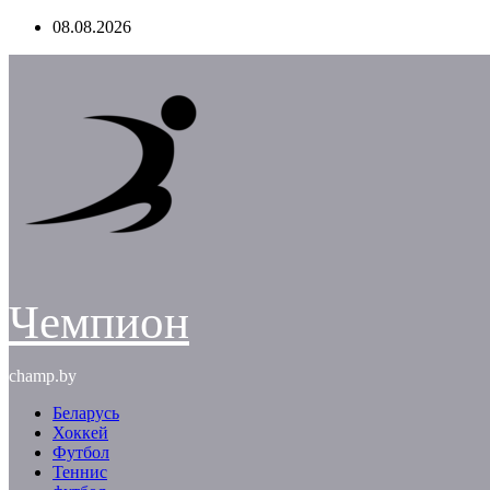
Перейти
08.08.2026
к
содержимому
Чемпион
champ.by
Беларусь
Хоккей
Футбол
Теннис