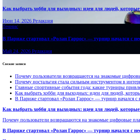
Как выбрать хобби для выходных: идеи для людей, которые 
Июн 14, 2026
Редакция
Теннис
В Париже стартовал «Ролан Гаррос» — турнир начался с не
Май 24, 2026
Редакция
Свежие записи
Почему пользователи возвращаются на знакомые цифро
Почему ностальгия стала сильным инструментом в интер
Главные спортивные события года: какие турниры прив
Как выбрать хобби для выходных: идеи для людей, которы
В Париже стартовал «Ролан Гаррос» — турнир начался с 
Как выбрать хобби для выходных: идеи для людей, которые 
Почему пользователи возвращаются на знакомые цифровые пл
В Париже стартовал «Ролан Гаррос» — турнир начался с не