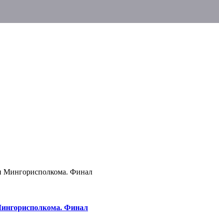
и Мингорисполкома. Финал
ингорисполкома. Финал