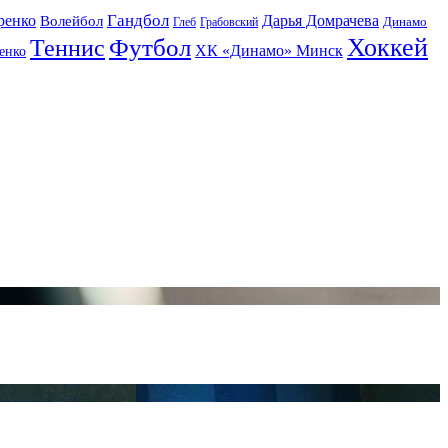
Гандбол
ренко
Волейбол
Дарья Домрачева
Динамо
Глеб
Грабовский
Футбол
Хоккей
Теннис
ХК «Динамо» Минск
енко