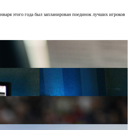
 января этого года был запланирован поединок лучших игроков