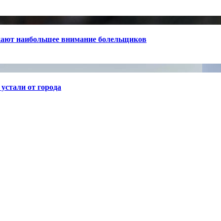
кают наибольшее внимание болельщиков
устали от города