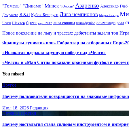
Азаренко
"Гомель"
"Динамо" Минск
Александр Глеб
"Юность"
Ми
Лига чемпионов
КХЛ
Кубок Беларуси
Домрачева
Марек Сикора
с
брест
олимпиада
Шахтер
лига европы
реал
Челси
мини-футбол
евро 2012
Новое поколение на льду и трассах: дебютанты задали тон Игр
Французы «уничтожили» Гибралтар на отборочных Евро-2
«Ньюкасл» одержал крупную победу над «Челси»
«Челси» и «Ман Сити» показали красивый футбол в своем 
You missed
Другое
Почему пользователи возвращаются на знакомые цифровы
Июл 18, 2026
Редакция
Путёвые заметки
Почему ностальгия стала сильным инструментом в интерне