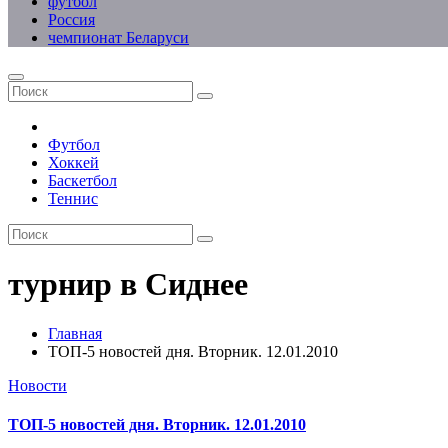
футбол
Россия
чемпионат Беларуси
Футбол
Хоккей
Баскетбол
Теннис
турнир в Сиднее
Главная
ТОП-5 новостей дня. Вторник. 12.01.2010
Новости
ТОП-5 новостей дня. Вторник. 12.01.2010