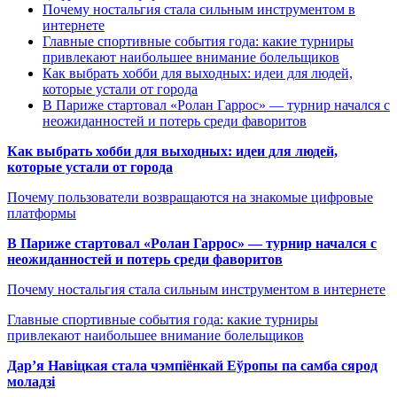
Почему ностальгия стала сильным инструментом в
интернете
Главные спортивные события года: какие турниры
привлекают наибольшее внимание болельщиков
Как выбрать хобби для выходных: идеи для людей,
которые устали от города
В Париже стартовал «Ролан Гаррос» — турнир начался с
неожиданностей и потерь среди фаворитов
Как выбрать хобби для выходных: идеи для людей,
которые устали от города
Почему пользователи возвращаются на знакомые цифровые
платформы
В Париже стартовал «Ролан Гаррос» — турнир начался с
неожиданностей и потерь среди фаворитов
Почему ностальгия стала сильным инструментом в интернете
Главные спортивные события года: какие турниры
привлекают наибольшее внимание болельщиков
Дар’я Навіцкая стала чэмпіёнкай Еўропы па самба сярод
моладзі