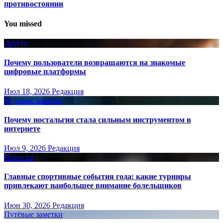
противостоянии
You missed
Другое
Почему пользователи возвращаются на знакомые
цифровые платформы
Июл 18, 2026
Редакция
Путёвые заметки
Почему ностальгия стала сильным инструментом в
интернете
Июл 9, 2026
Редакция
Новости
Главные спортивные события года: какие турниры
привлекают наибольшее внимание болельщиков
Июн 30, 2026
Редакция
Путёвые заметки