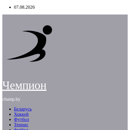
Перейти
07.08.2026
к
содержимому
Чемпион
champ.by
Беларусь
Хоккей
Футбол
Теннис
футбол