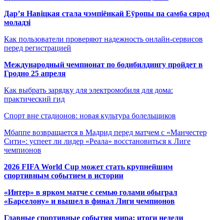
Дар’я Навіцкая стала чэмпіёнкай Еўропы па самба сярод
моладзі
Как пользователи проверяют надежность онлайн-сервисов
перед регистрацией
Международный чемпионат по бодибилдингу пройдет в
Гродно 25 апреля
Как выбрать зарядку для электромобиля для дома:
практический гид
Спорт вне стадионов: новая культура болельщиков
Мбаппе возвращается в Мадрид перед матчем с «Манчестер
Сити»: успеет ли лидер «Реала» восстановиться к Лиге
чемпионов
2026 FIFA World Cup может стать крупнейшим
спортивным событием в истории
«Интер» в ярком матче с семью голами обыграл
«Барселону» и вышел в финал Лиги чемпионов
Главные спортивные события мира: итоги недели