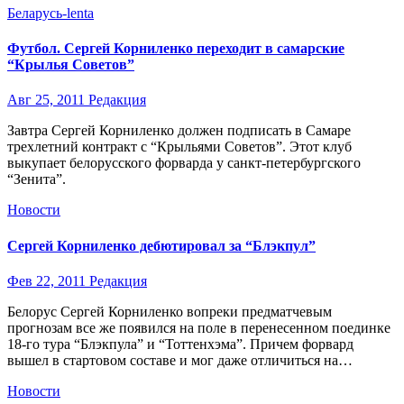
Беларусь-lenta
Футбол. Сергей Корниленко переходит в самарские
“Крылья Советов”
Авг 25, 2011
Редакция
Завтра Сергей Корниленко должен подписать в Самаре
трехлетний контракт с “Крыльями Советов”. Этот клуб
выкупает белорусского форварда у санкт-петербургского
“Зенита”.
Новости
Сергей Корниленко дебютировал за “Блэкпул”
Фев 22, 2011
Редакция
Белорус Сергей Корниленко вопреки предматчевым
прогнозам все же появился на поле в перенесенном поединке
18-го тура “Блэкпула” и “Тоттенхэма”. Причем форвард
вышел в стартовом составе и мог даже отличиться на…
Новости