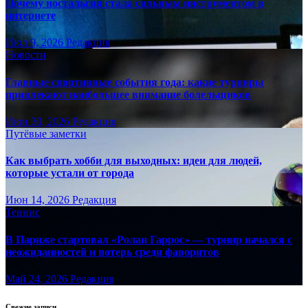
Почему ностальгия стала сильным инструментом в
интернете
Июл 9, 2026
Редакция
Новости
Главные спортивные события года: какие турниры
привлекают наибольшее внимание болельщиков
Июн 30, 2026
Редакция
Путёвые заметки
Как выбрать хобби для выходных: идеи для людей,
которые устали от города
Июн 14, 2026
Редакция
Теннис
В Париже стартовал «Ролан Гаррос» — турнир начался с
неожиданностей и потерь среди фаворитов
Май 24, 2026
Редакция
Свежие записи