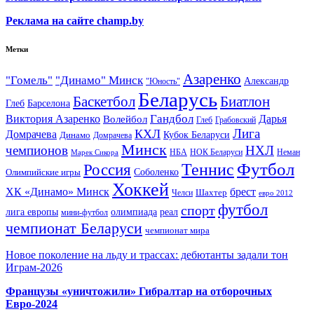
Реклама на сайте champ.by
Метки
Азаренко
"Гомель"
"Динамо" Минск
Александр
"Юность"
Беларусь
Баскетбол
Биатлон
Глеб
Барселона
Гандбол
Виктория Азаренко
Волейбол
Дарья
Глеб
Грабовский
Лига
КХЛ
Домрачева
Кубок Беларуси
Динамо
Домрачева
Минск
чемпионов
НХЛ
НБА
Марек Сикора
НОК Беларуси
Неман
Футбол
Теннис
Россия
Олимпийские игры
Соболенко
Хоккей
ХК «Динамо» Минск
брест
Шахтер
Челси
евро 2012
футбол
спорт
олимпиада
лига европы
реал
мини-футбол
чемпионат Беларуси
чемпионат мира
Новое поколение на льду и трассах: дебютанты задали тон
Играм-2026
Французы «уничтожили» Гибралтар на отборочных
Евро-2024