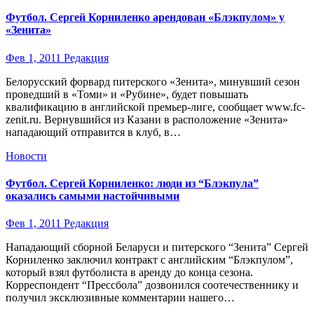
Футбол. Сергей Корниленко арендован «Блэкпулом» у
«Зенита»
Фев 1, 2011
Редакция
Белорусский форвард питерского «Зенита», минувший сезон
проведший в «Томи» и «Рубине», будет повышать
квалификацию в английской премьер-лиге, сообщает www.fc-
zenit.ru. Вернувшийся из Казани в расположение «Зенита»
нападающий отправится в клуб, в…
Новости
Футбол. Сергей Корниленко: люди из “Блэкпула”
оказались самыми настойчивыми
Фев 1, 2011
Редакция
Нападающий сборной Беларуси и питерского “Зенита” Сергей
Корниленко заключил контракт с английским “Блэкпулом”,
который взял футболиста в аренду до конца сезона.
Корреспондент “Прессбола” дозвонился соотечественнику и
получил эксклюзивные комментарии нашего…