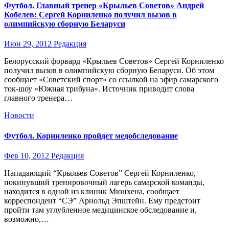
Футбол. Главный тренер «Крыльев Советов» Андрей
Кобелев: Сергей Корниленко получил вызов в
олимпийскую сборную Беларуси
Июн 29, 2012
Редакция
Белорусский форвард «Крыльев Советов» Сергей Корниленко
получил вызов в олимпийскую сборную Беларуси. Об этом
сообщает «Советский спорт» со ссылкой на эфир самарского
ток-шоу «Южная трибуна». Источник приводит слова
главного тренера…
Новости
Футбол. Корниленко пройдет медобследование
Фев 10, 2012
Редакция
Нападающий “Крыльев Советов” Сергей Корниленко,
покинувший тренировочный лагерь самарской команды,
находится в одной из клиник Мюнхена, сообщает
корреспондент “СЭ” Арнольд Эпштейн. Ему предстоит
пройти там углубленное медицинское обследование и,
возможно,…