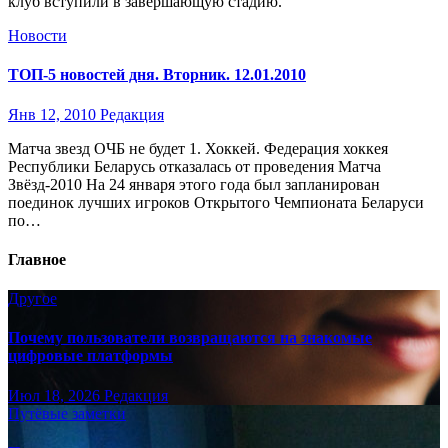
клуб вступили в завершающую стадию.
Новости
ТОП-5 новостей дня. Вторник. 12.01.2010
Янв 12, 2010
Редакция
Матча звезд ОЧБ не будет 1. Хоккей. Федерация хоккея
Республики Беларусь отказалась от проведения Матча
Звёзд-2010 На 24 января этого года был запланирован
поединок лучших игроков Открытого Чемпионата Беларуси
по…
Главное
Другое
Почему пользователи возвращаются на знакомые
цифровые платформы
Июл 18, 2026
Редакция
Путёвые заметки