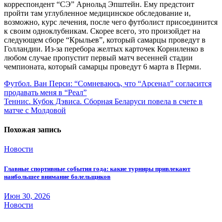
корреспондент “СЭ” Арнольд Эпштейн. Ему предстоит
пройти там углубленное медицинское обследование и,
возможно, курс лечения, после чего футболист присоединится
к своим одноклубникам. Скорее всего, это произойдет на
следующем сборе “Крыльев”, который самарцы проведут в
Голландии. Из-за перебора желтых карточек Корниленко в
любом случае пропустит первый матч весенней стадии
чемпионата, который самарцы проведут 6 марта в Перми.
Навигация
Футбол. Ван Перси: “Сомневаюсь, что “Арсенал” согласится
продавать меня в “Реал”
по
Теннис. Кубок Дэвиса. Сборная Беларуси повела в счете в
записям
матче с Молдовой
Похожая запись
Новости
Главные спортивные события года: какие турниры привлекают
наибольшее внимание болельщиков
Июн 30, 2026
Новости