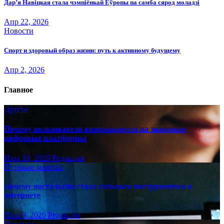
Дар’я Навіцкая стала чэмпіёнкай Еўропы па самба сярод моладзі
Апр 22, 2026
Новости
Спорт и здоровый образ жизни: путь к активному будущему
Апр 2, 2026
Главное
Другое
Почему пользователи возвращаются на знакомые
цифровые платформы
Июл 18, 2026
Редакция
Путёвые заметки
Почему ностальгия стала сильным инструментом в
интернете
Июл 9, 2026
Редакция
Новости