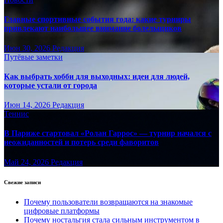
Главные спортивные события года: какие турниры
привлекают наибольшее внимание болельщиков
Июн 30, 2026
Редакция
Путёвые заметки
Как выбрать хобби для выходных: идеи для людей,
которые устали от города
Июн 14, 2026
Редакция
Теннис
В Париже стартовал «Ролан Гаррос» — турнир начался с
неожиданностей и потерь среди фаворитов
Май 24, 2026
Редакция
Свежие записи
Почему пользователи возвращаются на знакомые
цифровые платформы
Почему ностальгия стала сильным инструментом в