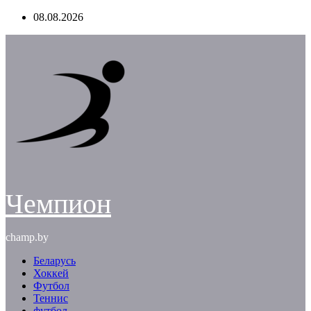
Перейти
08.08.2026
к
содержимому
Чемпион
champ.by
Беларусь
Хоккей
Футбол
Теннис
футбол