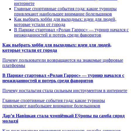
интернете
Главные спортивные события года: какие турниры
привлекают наибольшее внимание болельщиков
Как выбрать хобби для выходных: идеи для людей,
которые устали от города
В Париже стартовал «Ролан Гаррос» — турнир начался с
неожиданностей и потерь среди фаворитов
Как выбрать хобби для выходных: идеи для людей,
которые устали от города
Почему пользователи возвращаются на знакомые цифровые
платформы
В Париже стартовал «Ролан Гаррос» — турнир начался с
неожиданностей и потерь среди фаворитов
Почему ностальгия стала сильным инструментом в интернете
Главные спортивные события года: какие турниры
привлекают наибольшее внимание болельщиков
Дар’я Навіцкая стала чэмпіёнкай Еўропы па самба сярод
моладзі
Как пользователи проверяют надежность онлайн-сервисов