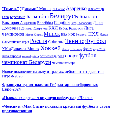
Азаренко
"Гомель"
"Динамо" Минск
Александр
"Юность"
Беларусь
Баскетбол
Биатлон
Глеб
Барселона
Гандбол
Виктория Азаренко
Волейбол
Дарья
Глеб
Грабовский
Лига
КХЛ
Домрачева
Кубок Беларуси
Динамо
Домрачева
Минск
чемпионов
НХЛ
НБА
Марек Сикора
НОК Беларуси
Неман
Футбол
Теннис
Россия
Олимпийские игры
Соболенко
Хоккей
ХК «Динамо» Минск
брест
Шахтер
Челси
евро 2012
футбол
спорт
олимпиада
лига европы
реал
мини-футбол
чемпионат Беларуси
чемпионат мира
Новое поколение на льду и трассах: дебютанты задали тон
Играм-2026
Французы «уничтожили» Гибралтар на отборочных
Евро-2024
«Ньюкасл» одержал крупную победу над «Челси»
«Челси» и «Ман Сити» показали красивый футбол в своем
противостоянии