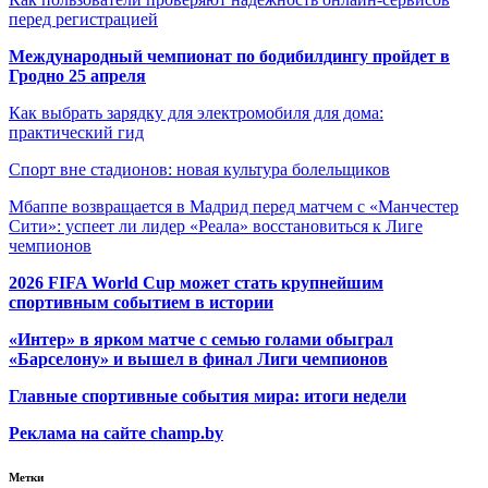
перед регистрацией
Международный чемпионат по бодибилдингу пройдет в
Гродно 25 апреля
Как выбрать зарядку для электромобиля для дома:
практический гид
Спорт вне стадионов: новая культура болельщиков
Мбаппе возвращается в Мадрид перед матчем с «Манчестер
Сити»: успеет ли лидер «Реала» восстановиться к Лиге
чемпионов
2026 FIFA World Cup может стать крупнейшим
спортивным событием в истории
«Интер» в ярком матче с семью голами обыграл
«Барселону» и вышел в финал Лиги чемпионов
Главные спортивные события мира: итоги недели
Реклама на сайте champ.by
Метки