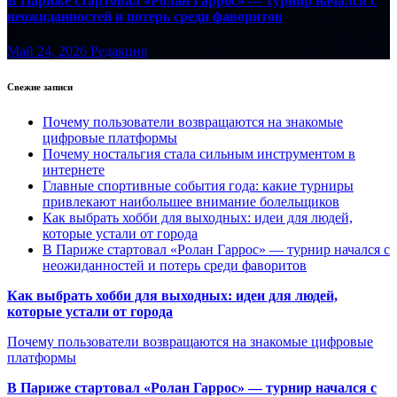
В Париже стартовал «Ролан Гаррос» — турнир начался с
неожиданностей и потерь среди фаворитов
Май 24, 2026
Редакция
Свежие записи
Почему пользователи возвращаются на знакомые
цифровые платформы
Почему ностальгия стала сильным инструментом в
интернете
Главные спортивные события года: какие турниры
привлекают наибольшее внимание болельщиков
Как выбрать хобби для выходных: идеи для людей,
которые устали от города
В Париже стартовал «Ролан Гаррос» — турнир начался с
неожиданностей и потерь среди фаворитов
Как выбрать хобби для выходных: идеи для людей,
которые устали от города
Почему пользователи возвращаются на знакомые цифровые
платформы
В Париже стартовал «Ролан Гаррос» — турнир начался с