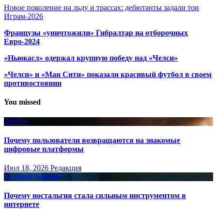
Новое поколение на льду и трассах: дебютанты задали тон
Играм-2026
Французы «уничтожили» Гибралтар на отборочных
Евро-2024
«Ньюкасл» одержал крупную победу над «Челси»
«Челси» и «Ман Сити» показали красивый футбол в своем
противостоянии
You missed
Другое
Почему пользователи возвращаются на знакомые
цифровые платформы
Июл 18, 2026
Редакция
Путёвые заметки
Почему ностальгия стала сильным инструментом в
интернете