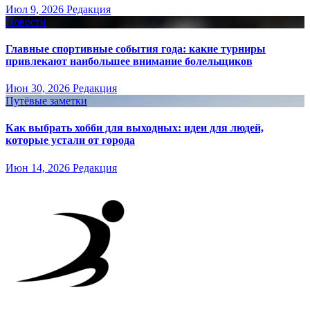
Июл 9, 2026
Редакция
Новости
Главные спортивные события года: какие турниры
привлекают наибольшее внимание болельщиков
Июн 30, 2026
Редакция
Путёвые заметки
Как выбрать хобби для выходных: идеи для людей,
которые устали от города
Июн 14, 2026
Редакция