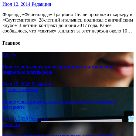
Июл 12, 2014
Редакция
Форвард «Фейеноорда» Грациано Пелле продолжит карьеру в
«Саутгемптоне». 28-летний итальянец подписал с английским
клубом 3-летний контракт до июня 2017 года. Ранее
сообщалось, что «святые» заплатят за этот переход около 10…
Главное
Другое
Почему пользователи возвращаются на знакомые
цифровые платформы
Июл 18, 2026
Редакция
Путёвые заметки
Почему ностальгия стала сильным инструментом в
интернете
Июл 9, 2026
Редакция
Новости