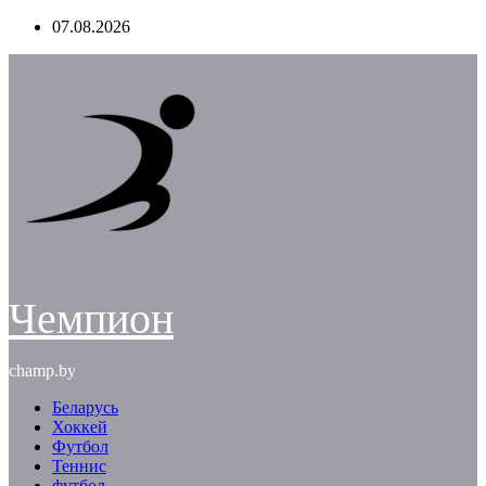
Перейти
07.08.2026
к
содержимому
Чемпион
champ.by
Беларусь
Хоккей
Футбол
Теннис
футбол