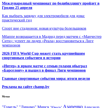
Международный чемпионат по бодибилдингу пройдет в
Гродно 25 апреля
Как выбрать зарядку для электромобиля для дома:
практический гид
Спорт вне стадионов: новая культура болельщиков
Мбаппе возвращается в Мадрид перед матчем с «Манчестер
Сити»: успеет ли лидер «Реала» восстановиться к Лиге
чемпионов
2026 FIFA World Cup может стать крупнейшим
спортивным событием в истории
«Интер» в ярком матче с семью голами обыграл
«Барселону» и вышел в финал Лиги чемпионов
Главные спортивные события мира: итоги недели
Реклама на сайте champ.by
Метки
Азаренко
"Гомель"
"Динамо" Минск
Александр
"Юность"