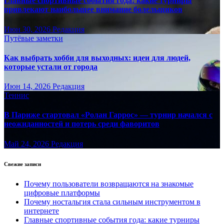
Главные спортивные события года: какие турниры
привлекают наибольшее внимание болельщиков
Июн 30, 2026
Редакция
Путёвые заметки
Как выбрать хобби для выходных: идеи для людей,
которые устали от города
Июн 14, 2026
Редакция
Теннис
В Париже стартовал «Ролан Гаррос» — турнир начался с
неожиданностей и потерь среди фаворитов
Май 24, 2026
Редакция
Свежие записи
Почему пользователи возвращаются на знакомые
цифровые платформы
Почему ностальгия стала сильным инструментом в
интернете
Главные спортивные события года: какие турниры