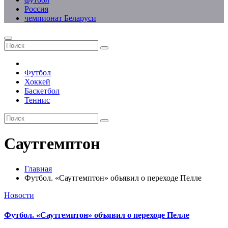
Россия
чемпионат Беларуси
Футбол
Хоккей
Баскетбол
Теннис
Саутгемптон
Главная
Футбол. «Саутгемптон» объявил о переходе Пелле
Новости
Футбол. «Саутгемптон» объявил о переходе Пелле