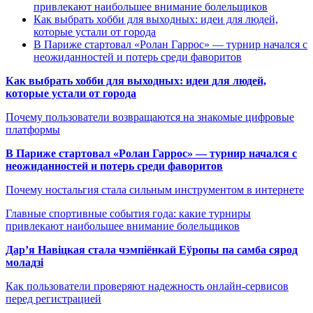
привлекают наибольшее внимание болельщиков
Как выбрать хобби для выходных: идеи для людей,
которые устали от города
В Париже стартовал «Ролан Гаррос» — турнир начался с
неожиданностей и потерь среди фаворитов
Как выбрать хобби для выходных: идеи для людей,
которые устали от города
Почему пользователи возвращаются на знакомые цифровые
платформы
В Париже стартовал «Ролан Гаррос» — турнир начался с
неожиданностей и потерь среди фаворитов
Почему ностальгия стала сильным инструментом в интернете
Главные спортивные события года: какие турниры
привлекают наибольшее внимание болельщиков
Дар’я Навіцкая стала чэмпіёнкай Еўропы па самба сярод
моладзі
Как пользователи проверяют надежность онлайн-сервисов
перед регистрацией