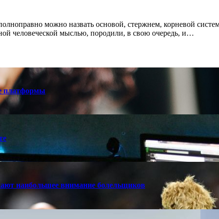
полноправно можно назвать основой, стержнем, корневой систе
ой человеческой мыслью, породили, в свою очередь, и…
е платформы
те
кают наибольшее внимание болельщиков