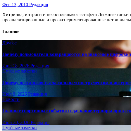
Фев 13, 2010
Редакция
Хитринка, интриги и несостоявшаяся эстафета Лыжные гонки 
проанализированные и проэкспериментированные нетривиальн
Главное
Другое
Почему пользователи возвращаются на знакомые цифровы
Июл 18, 2026
Редакция
Путёвые заметки
Почему ностальгия стала сильным инструментом в интерне
Июл 9, 2026
Редакция
Новости
Главные спортивные события года: какие турниры привле
Июн 30, 2026
Редакция
Путёвые заметки