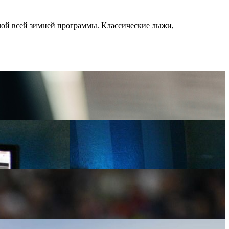
мой всей зимней программы. Классические лыжи,