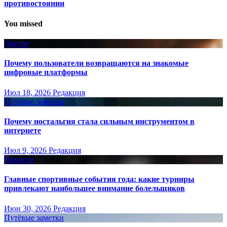
противостоянии
You missed
Другое
Почему пользователи возвращаются на знакомые
цифровые платформы
Июл 18, 2026
Редакция
Путёвые заметки
Почему ностальгия стала сильным инструментом в
интернете
Июл 9, 2026
Редакция
Новости
Главные спортивные события года: какие турниры
привлекают наибольшее внимание болельщиков
Июн 30, 2026
Редакция
Путёвые заметки