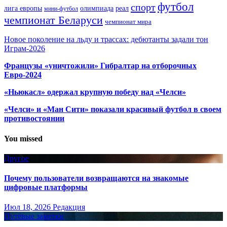
футбол
спорт
олимпиада
лига европы
реал
мини-футбол
чемпионат Беларуси
чемпионат мира
Новое поколение на льду и трассах: дебютанты задали тон
Играм-2026
Французы «уничтожили» Гибралтар на отборочных
Евро-2024
«Ньюкасл» одержал крупную победу над «Челси»
«Челси» и «Ман Сити» показали красивый футбол в своем
противостоянии
You missed
Другое
Почему пользователи возвращаются на знакомые
цифровые платформы
Июл 18, 2026
Редакция
Путёвые заметки