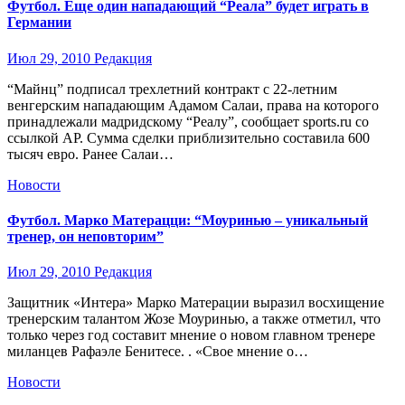
Футбол. Еще один нападающий “Реала” будет играть в
Германии
Июл 29, 2010
Редакция
“Майнц” подписал трехлетний контракт с 22-летним
венгерским нападающим Адамом Салаи, права на которого
принадлежали мадридскому “Реалу”, сообщает sports.ru со
ссылкой АР. Сумма сделки приблизительно составила 600
тысяч евро. Ранее Салаи…
Новости
Футбол. Марко Матерацци: “Моуринью – уникальный
тренер, он неповторим”
Июл 29, 2010
Редакция
Защитник «Интера» Марко Матерации выразил восхищение
тренерским талантом Жозе Моуринью, а также отметил, что
только через год составит мнение о новом главном тренере
миланцев Рафаэле Бенитесе. . «Свое мнение о…
Новости