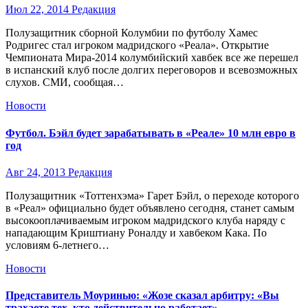
Июл 22, 2014
Редакция
Полузащитник сборной Колумбии по футболу Хамес
Родригес стал игроком мадридского «Реала». Открытие
Чемпионата Мира-2014 колумбийский хавбек все же перешел
в испанский клуб после долгих переговоров и всевозможных
слухов. СМИ, сообщая…
Новости
Футбол. Бэйл будет зарабатывать в «Реале» 10 млн евро в
год
Авг 24, 2013
Редакция
Полузащитник «Тоттенхэма» Гарет Бэйл, о переходе которого
в «Реал» официально будет объявлено сегодня, станет самым
высокооплачиваемым игроком мадридского клуба наряду с
нападающим Криштиану Роналду и хавбеком Кака. По
условиям 6-летнего…
Новости
Представитель Моуринью: «Жозе сказал арбитру: «Вы
трахаете тех, кто действительно работает»