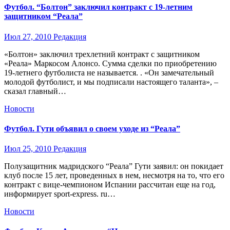
Футбол. “Болтон” заключил контракт с 19-летним
защитником “Реала”
Июл 27, 2010
Редакция
«Болтон» заключил трехлетний контракт с защитником
«Реала» Маркосом Алонсо. Сумма сделки по приобретению
19-летнего футболиста не называется. . «Он замечательный
молодой футболист, и мы подписали настоящего таланта», –
сказал главный…
Новости
Футбол. Гути объявил о своем уходе из “Реала”
Июл 25, 2010
Редакция
Полузащитник мадридского “Реала” Гути заявил: он покидает
клуб после 15 лет, проведенных в нем, несмотря на то, что его
контракт с вице-чемпионом Испании рассчитан еще на год,
информирует sport-express. ru…
Новости