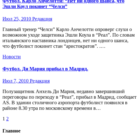
Футбол. Карло Анчелотти: “Нет ни одного шанса, что
Эшли Коул покинет “Челси”
Июл 25, 2010
Редакция
Главный тренер “Челси” Карло Анчелотти опроверг слухи о
возможном уходе защитника Эшли Коула в “Реал”. По словам
итальянского наставника лондонцев, нет ни одного шанса,
что футболист покинет стан “аристократов”. .…
Новости
Футбол. Ди Мария прибыл в Мадрид.
Июл 7, 2010
Редакция
Полузащитник Анхель Ди Мария, недавно завершивший
переговоры по переходу в “Реал”, прибыл в Мадрид, сообщает
AS. В здании столичного аэропорта футболист появился в
районе 8.30 утра по московскому времени в…
Пагинация
1
2
записей
Главное