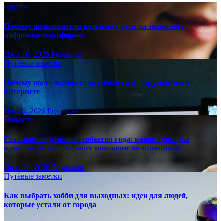
Другое
Почему пользователи возвращаются на знакомые
цифровые платформы
Июл 18, 2026
Редакция
Путёвые заметки
Почему ностальгия стала сильным инструментом в
интернете
Июл 9, 2026
Редакция
Новости
Главные спортивные события года: какие турниры
привлекают наибольшее внимание болельщиков
Июн 30, 2026
Редакция
Путёвые заметки
Как выбрать хобби для выходных: идеи для людей,
которые устали от города