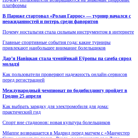
платформы
В Париже стартовал «Ролан Гаррос» — турнир начался с
неожиданностей и потерь среди фаворитов
Почему ностальгия стала сильным инструментом в интернете
Главные спортивные события года: какие турниры
привлекают наибольшее внимание болельщиков
Дар’я Навіцкая стала чэмпіёнкай Еўропы па самба сярод
моладзі
Как пользователи проверяют надежность онлайн-сервисов
перед регистрацией
Международный чемпионат по бодибилдингу пройдет в
Гродно 25 апреля
Как выбрать зарядку для электромобиля для дома:
практический гид
Спорт вне стадионов: новая культура болельщиков
Мбаппе возвращается в Мадрид перед матчем с «Манчестер