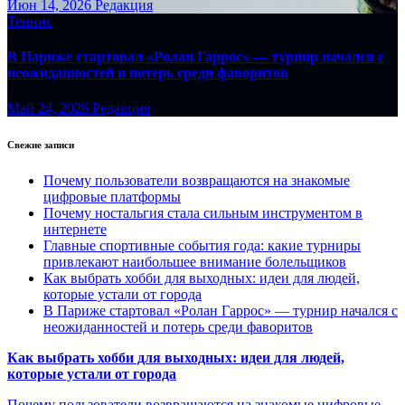
Июн 14, 2026
Редакция
Теннис
В Париже стартовал «Ролан Гаррос» — турнир начался с
неожиданностей и потерь среди фаворитов
Май 24, 2026
Редакция
Свежие записи
Почему пользователи возвращаются на знакомые
цифровые платформы
Почему ностальгия стала сильным инструментом в
интернете
Главные спортивные события года: какие турниры
привлекают наибольшее внимание болельщиков
Как выбрать хобби для выходных: идеи для людей,
которые устали от города
В Париже стартовал «Ролан Гаррос» — турнир начался с
неожиданностей и потерь среди фаворитов
Как выбрать хобби для выходных: идеи для людей,
которые устали от города
Почему пользователи возвращаются на знакомые цифровые