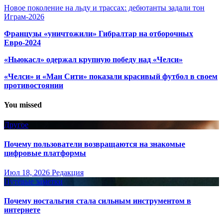
Новое поколение на льду и трассах: дебютанты задали тон
Играм-2026
Французы «уничтожили» Гибралтар на отборочных
Евро-2024
«Ньюкасл» одержал крупную победу над «Челси»
«Челси» и «Ман Сити» показали красивый футбол в своем
противостоянии
You missed
Другое
Почему пользователи возвращаются на знакомые
цифровые платформы
Июл 18, 2026
Редакция
Путёвые заметки
Почему ностальгия стала сильным инструментом в
интернете