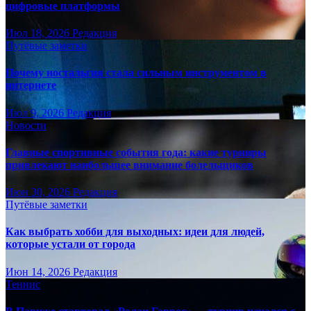
цифровые платформы
Июл 18, 2026
Редакция
Путёвые заметки
Почему ностальгия стала сильным инструментом в
интернете
Июл 9, 2026
Редакция
Новости
Главные спортивные события года: какие турниры
привлекают наибольшее внимание болельщиков
Июн 30, 2026
Редакция
Путёвые заметки
Как выбрать хобби для выходных: идеи для людей,
которые устали от города
Июн 14, 2026
Редакция
Теннис