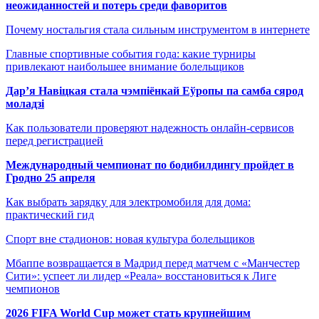
неожиданностей и потерь среди фаворитов
Почему ностальгия стала сильным инструментом в интернете
Главные спортивные события года: какие турниры
привлекают наибольшее внимание болельщиков
Дар’я Навіцкая стала чэмпіёнкай Еўропы па самба сярод
моладзі
Как пользователи проверяют надежность онлайн-сервисов
перед регистрацией
Международный чемпионат по бодибилдингу пройдет в
Гродно 25 апреля
Как выбрать зарядку для электромобиля для дома:
практический гид
Спорт вне стадионов: новая культура болельщиков
Мбаппе возвращается в Мадрид перед матчем с «Манчестер
Сити»: успеет ли лидер «Реала» восстановиться к Лиге
чемпионов
2026 FIFA World Cup может стать крупнейшим