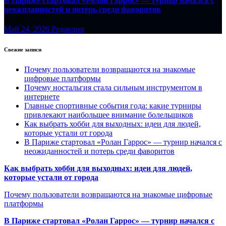
В Париже стартовал «Ролан Гаррос» — турнир начался с
неожиданностей и потерь среди фаворитов
Май 24, 2026
Редакция
Свежие записи
Почему пользователи возвращаются на знакомые
цифровые платформы
Почему ностальгия стала сильным инструментом в
интернете
Главные спортивные события года: какие турниры
привлекают наибольшее внимание болельщиков
Как выбрать хобби для выходных: идеи для людей,
которые устали от города
В Париже стартовал «Ролан Гаррос» — турнир начался с
неожиданностей и потерь среди фаворитов
Как выбрать хобби для выходных: идеи для людей,
которые устали от города
Почему пользователи возвращаются на знакомые цифровые
платформы
В Париже стартовал «Ролан Гаррос» — турнир начался с