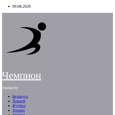
Перейти
09.08.2026
к
содержимому
Чемпион
champ.by
Беларусь
Хоккей
Футбол
Теннис
футбол