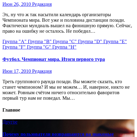
Июн 26, 2010
Редакция
Эх, ну что ж так насытили календарь организаторы
Чемпионата мира. Вот уже и половина дистанции позади.
Фактически мундиаль вышел на финишную прямую. Сейчас,
право на ошибку не осталось. Не победил…
Группа "A"
Группа "B"
Группа "C"
Группа "D"
Группа "E"
Группа "F"
Группа "G"
Группа "Н"
Футбол. Чемпионат мира. Итоги первого тура
Июн 17, 2010
Редакция
Треть группового раунда позади. Вы можете сказать, кто
станет чемпионом? И мы не можем… И, наверное, никто не
может. Ровным счётом ничего относительно фаворитов
первый тур нам не поведал. Мы…
Главное
Другое
Почему пользователи возвращаются на знакомые