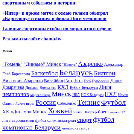
спортивным событием в истории
«Интер» в ярком матче с семью голами обыграл
«Барселону» и вышел в финал Лиги чемпионов
Главные спортивные события мира: итоги недели
Реклама на сайте champ.by
Метки
Азаренко
"Гомель"
"Динамо" Минск
Александр
"Юность"
Беларусь
Баскетбол
Биатлон
Глеб
Барселона
Гандбол
Виктория Азаренко
Волейбол
Дарья
Глеб
Грабовский
Лига
КХЛ
Домрачева
Кубок Беларуси
Динамо
Домрачева
Минск
чемпионов
НХЛ
НБА
Марек Сикора
НОК Беларуси
Неман
Футбол
Теннис
Россия
Олимпийские игры
Соболенко
Хоккей
ХК «Динамо» Минск
брест
Шахтер
Челси
евро 2012
футбол
спорт
олимпиада
лига европы
реал
мини-футбол
чемпионат Беларуси
чемпионат мира