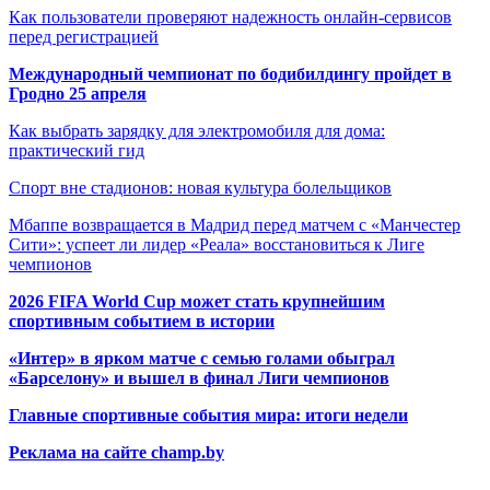
Как пользователи проверяют надежность онлайн-сервисов
перед регистрацией
Международный чемпионат по бодибилдингу пройдет в
Гродно 25 апреля
Как выбрать зарядку для электромобиля для дома:
практический гид
Спорт вне стадионов: новая культура болельщиков
Мбаппе возвращается в Мадрид перед матчем с «Манчестер
Сити»: успеет ли лидер «Реала» восстановиться к Лиге
чемпионов
2026 FIFA World Cup может стать крупнейшим
спортивным событием в истории
«Интер» в ярком матче с семью голами обыграл
«Барселону» и вышел в финал Лиги чемпионов
Главные спортивные события мира: итоги недели
Реклама на сайте champ.by