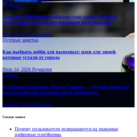
Новости
Главные спортивные события года: какие турниры
привлекают наибольшее внимание болельщиков
Июн 30, 2026
Редакция
Путёвые заметки
Как выбрать хобби для выходных: идеи для людей,
которые устали от города
Июн 14, 2026
Редакция
Теннис
В Париже стартовал «Ролан Гаррос» — турнир начался с
неожиданностей и потерь среди фаворитов
Май 24, 2026
Редакция
Свежие записи
Почему пользователи возвращаются на знакомые
цифровые платформы