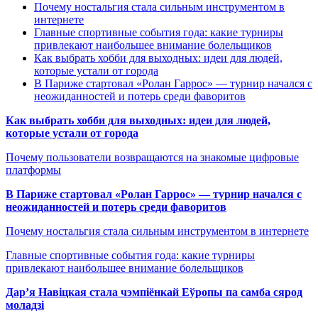
Почему ностальгия стала сильным инструментом в
интернете
Главные спортивные события года: какие турниры
привлекают наибольшее внимание болельщиков
Как выбрать хобби для выходных: идеи для людей,
которые устали от города
В Париже стартовал «Ролан Гаррос» — турнир начался с
неожиданностей и потерь среди фаворитов
Как выбрать хобби для выходных: идеи для людей,
которые устали от города
Почему пользователи возвращаются на знакомые цифровые
платформы
В Париже стартовал «Ролан Гаррос» — турнир начался с
неожиданностей и потерь среди фаворитов
Почему ностальгия стала сильным инструментом в интернете
Главные спортивные события года: какие турниры
привлекают наибольшее внимание болельщиков
Дар’я Навіцкая стала чэмпіёнкай Еўропы па самба сярод
моладзі