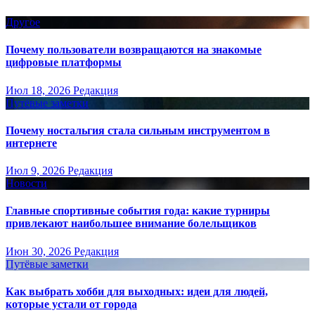
Другое
Почему пользователи возвращаются на знакомые
цифровые платформы
Июл 18, 2026
Редакция
Путёвые заметки
Почему ностальгия стала сильным инструментом в
интернете
Июл 9, 2026
Редакция
Новости
Главные спортивные события года: какие турниры
привлекают наибольшее внимание болельщиков
Июн 30, 2026
Редакция
Путёвые заметки
Как выбрать хобби для выходных: идеи для людей,
которые устали от города