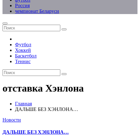
Россия
чемпионат Беларуси
Футбол
Хоккей
Баскетбол
Теннис
отставка Хэнлона
Главная
ДАЛЬШЕ БЕЗ ХЭНЛОНА…
Новости
ДАЛЬШЕ БЕЗ ХЭНЛОНА…