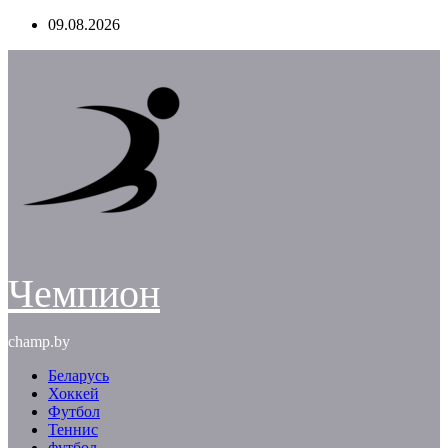
Перейти
09.08.2026
к
содержимому
Чемпион
champ.by
Беларусь
Хоккей
Футбол
Теннис
футбол