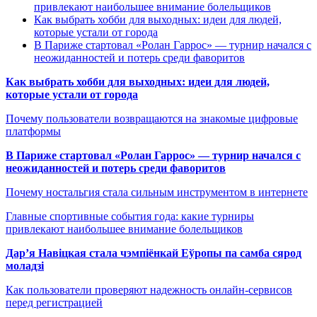
привлекают наибольшее внимание болельщиков
Как выбрать хобби для выходных: идеи для людей,
которые устали от города
В Париже стартовал «Ролан Гаррос» — турнир начался с
неожиданностей и потерь среди фаворитов
Как выбрать хобби для выходных: идеи для людей,
которые устали от города
Почему пользователи возвращаются на знакомые цифровые
платформы
В Париже стартовал «Ролан Гаррос» — турнир начался с
неожиданностей и потерь среди фаворитов
Почему ностальгия стала сильным инструментом в интернете
Главные спортивные события года: какие турниры
привлекают наибольшее внимание болельщиков
Дар’я Навіцкая стала чэмпіёнкай Еўропы па самба сярод
моладзі
Как пользователи проверяют надежность онлайн-сервисов
перед регистрацией