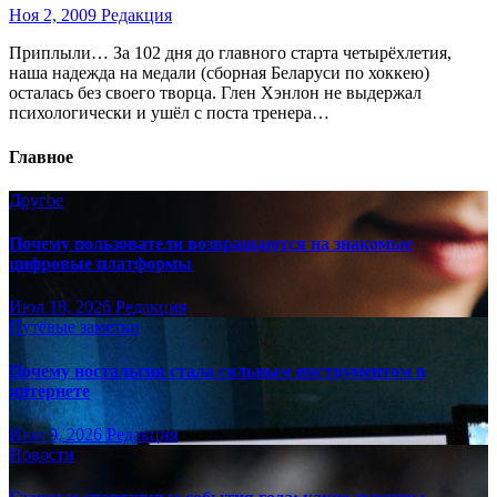
Ноя 2, 2009
Редакция
Приплыли… За 102 дня до главного старта четырёхлетия,
наша надежда на медали (сборная Беларуси по хоккею)
осталась без своего творца. Глен Хэнлон не выдержал
психологически и ушёл с поста тренера…
Главное
Другое
Почему пользователи возвращаются на знакомые
цифровые платформы
Июл 18, 2026
Редакция
Путёвые заметки
Почему ностальгия стала сильным инструментом в
интернете
Июл 9, 2026
Редакция
Новости