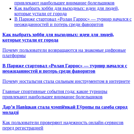
привлекают наибольшее внимание болельщиков
Как выбрать хобби для выходных: идеи для людей,
которые устали от города
В Париже стартовал «Ролан Гаррос» — турнир начался с
неожиданностей и потерь среди фаворитов
Как выбрать хобби для выходных: идеи для людей,
которые устали от города
Почему пользователи возвращаются на знакомые цифровые
платформы
В Париже стартовал «Ролан Гаррос» — турнир начался с
неожиданностей и потерь среди фаворитов
Почему ностальгия стала сильным инструментом в интернете
Главные спортивные события года: какие турниры
привлекают наибольшее внимание болельщиков
Дар’я Навіцкая стала чэмпіёнкай Еўропы па самба сярод
моладзі
Как пользователи проверяют надежность онлайн-сервисов
перед регистрацией