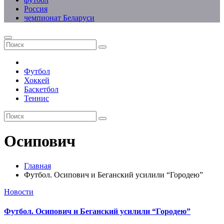
Россия
чемпионат Беларуси
Футбол
Хоккей
Баскетбол
Теннис
Осипович
Главная
Футбол. Осипович и Беганский усилили “Городею”
Новости
Футбол. Осипович и Беганский усилили “Городею”