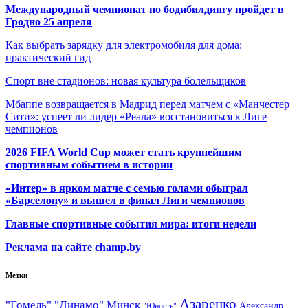
Международный чемпионат по бодибилдингу пройдет в
Гродно 25 апреля
Как выбрать зарядку для электромобиля для дома:
практический гид
Спорт вне стадионов: новая культура болельщиков
Мбаппе возвращается в Мадрид перед матчем с «Манчестер
Сити»: успеет ли лидер «Реала» восстановиться к Лиге
чемпионов
2026 FIFA World Cup может стать крупнейшим
спортивным событием в истории
«Интер» в ярком матче с семью голами обыграл
«Барселону» и вышел в финал Лиги чемпионов
Главные спортивные события мира: итоги недели
Реклама на сайте champ.by
Метки
Азаренко
"Гомель"
"Динамо" Минск
Александр
"Юность"