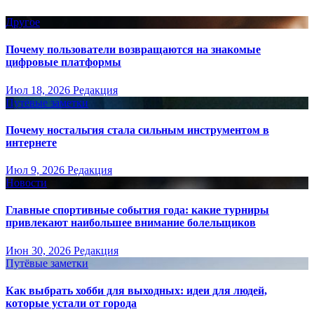
Другое
Почему пользователи возвращаются на знакомые
цифровые платформы
Июл 18, 2026
Редакция
Путёвые заметки
Почему ностальгия стала сильным инструментом в
интернете
Июл 9, 2026
Редакция
Новости
Главные спортивные события года: какие турниры
привлекают наибольшее внимание болельщиков
Июн 30, 2026
Редакция
Путёвые заметки
Как выбрать хобби для выходных: идеи для людей,
которые устали от города