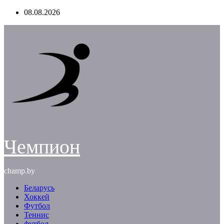
Перейти
08.08.2026
к
содержимому
Чемпион
champ.by
Беларусь
Хоккей
Футбол
Теннис
футбол