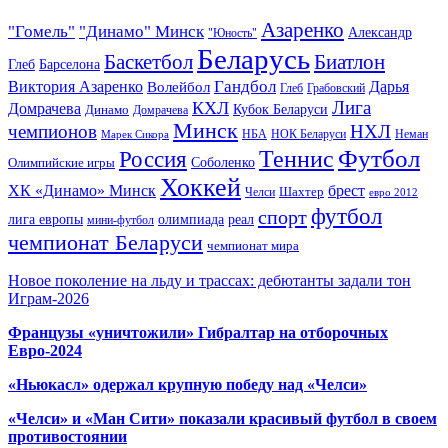
Азаренко
"Гомель"
"Динамо" Минск
Александр
"Юность"
Беларусь
Баскетбол
Биатлон
Глеб
Барселона
Гандбол
Виктория Азаренко
Волейбол
Дарья
Глеб
Грабовский
Лига
КХЛ
Домрачева
Кубок Беларуси
Динамо
Домрачева
Минск
чемпионов
НХЛ
НБА
Марек Сикора
НОК Беларуси
Неман
Футбол
Теннис
Россия
Олимпийские игры
Соболенко
Хоккей
ХК «Динамо» Минск
брест
Шахтер
Челси
евро 2012
футбол
спорт
олимпиада
лига европы
реал
мини-футбол
чемпионат Беларуси
чемпионат мира
Новое поколение на льду и трассах: дебютанты задали тон
Играм-2026
Французы «уничтожили» Гибралтар на отборочных
Евро-2024
«Ньюкасл» одержал крупную победу над «Челси»
«Челси» и «Ман Сити» показали красивый футбол в своем
противостоянии