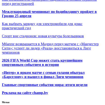
перед регистрацией
Международный чемпионат по бодибилдингу пройдет в
Гродно 25 апреля
Как выбрать зарядку для электромобиля для дома:
практический гид
Спорт вне стадионов: новая культура болельщиков
Мбаппе возвращается в Мадрид перед матчем с «Манчестер
Сити»: успеет ли лидер «Реала» восстановиться к Лиге
чемпионов
2026 FIFA World Cup может стать крупнейшим
спортивным событием в истории
«Интер» в ярком матче с семью голами обыграл
«Барселону» и вышел в финал Лиги чемпионов
Главные спортивные события мира: итоги недели
Реклама на сайте champ.by
Метки