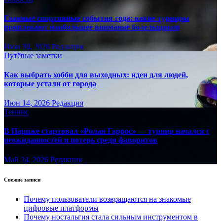
Главные спортивные события года: какие турниры
привлекают наибольшее внимание болельщиков
Июн 30, 2026
Редакция
Путёвые заметки
Как выбрать хобби для выходных: идеи для людей,
которые устали от города
Июн 14, 2026
Редакция
Теннис
В Париже стартовал «Ролан Гаррос» — турнир начался с
неожиданностей и потерь среди фаворитов
Май 24, 2026
Редакция
Свежие записи
Почему пользователи возвращаются на знакомые
цифровые платформы
Почему ностальгия стала сильным инструментом в