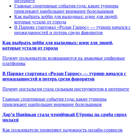
интернете
Главные спортивные события года: какие турниры
привлекают наибольшее внимание болельщиков
Как выбрать хобби для выходных: идеи для людей,
которые устали от города
В Париже стартовал «Ролан Гаррос» — турнир начался с
неожиданностей и потерь среди фаворитов
Как выбрать хобби для выходных: идеи для людей,
которые устали от города
Почему пользователи возвращаются на знакомые цифровые
платформы
В Париже стартовал «Ролан Гаррос» — турнир начался с
неожиданностей и потерь среди фаворитов
Почему ностальгия стала сильным инструментом в интернете
Главные спортивные события года: какие турниры
привлекают наибольшее внимание болельщиков
Дар’я Навіцкая стала чэмпіёнкай Еўропы па самба сярод
моладзі
Как пользователи проверяют надежность онлайн-сервисов