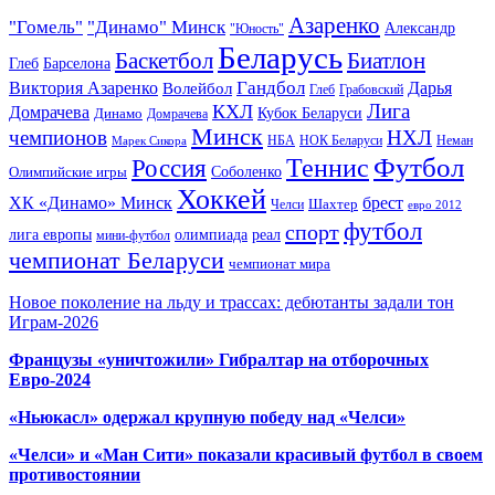
Азаренко
"Гомель"
"Динамо" Минск
Александр
"Юность"
Беларусь
Баскетбол
Биатлон
Глеб
Барселона
Гандбол
Виктория Азаренко
Волейбол
Дарья
Глеб
Грабовский
Лига
КХЛ
Домрачева
Кубок Беларуси
Динамо
Домрачева
Минск
чемпионов
НХЛ
НБА
Марек Сикора
НОК Беларуси
Неман
Футбол
Теннис
Россия
Олимпийские игры
Соболенко
Хоккей
ХК «Динамо» Минск
брест
Шахтер
Челси
евро 2012
футбол
спорт
олимпиада
лига европы
реал
мини-футбол
чемпионат Беларуси
чемпионат мира
Новое поколение на льду и трассах: дебютанты задали тон
Играм-2026
Французы «уничтожили» Гибралтар на отборочных
Евро-2024
«Ньюкасл» одержал крупную победу над «Челси»
«Челси» и «Ман Сити» показали красивый футбол в своем
противостоянии