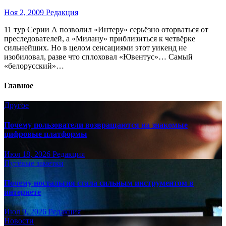
Ноя 2, 2009
Редакция
11 тур Серии А позволил «Интеру» серьёзно оторваться от
преследователей, а «Милану» приблизиться к четвёрке
сильнейших. Но в целом сенсациями этот уикенд не
изобиловал, разве что сплоховал «Ювентус»… Самый
«белорусский»…
Главное
Другое
Почему пользователи возвращаются на знакомые
цифровые платформы
Июл 18, 2026
Редакция
Путёвые заметки
Почему ностальгия стала сильным инструментом в
интернете
Июл 9, 2026
Редакция
Новости