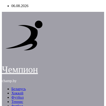
Перейти
06.08.2026
к
содержимому
Чемпион
champ.by
Беларусь
Хоккей
Футбол
Теннис
футбол