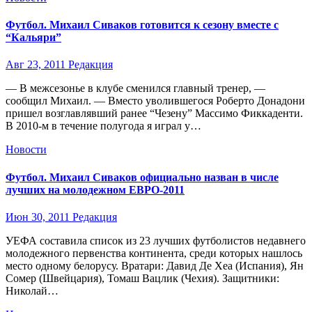
Футбол. Михаил Сиваков готовится к сезону вместе с
“Кальяри”
Авг 23, 2011
Редакция
— В межсезонье в клубе сменился главный тренер, —
сообщил Михаил. — Вместо уволившегося Роберто Донадони
пришел возглавлявший ранее “Чезену” Массимо Фиккаденти.
В 2010-м в течение полугода я играл у…
Новости
Футбол. Михаил Сиваков официально назван в числе
лучших на молодежном ЕВРО-2011
Июн 30, 2011
Редакция
УЕФА составила список из 23 лучших футболистов недавнего
молодежного первенства континента, среди которых нашлось
место одному белорусу. Вратари: Давид Де Хеа (Испания), Ян
Сомер (Швейцария), Томаш Вацлик (Чехия). Защитники:
Николай…