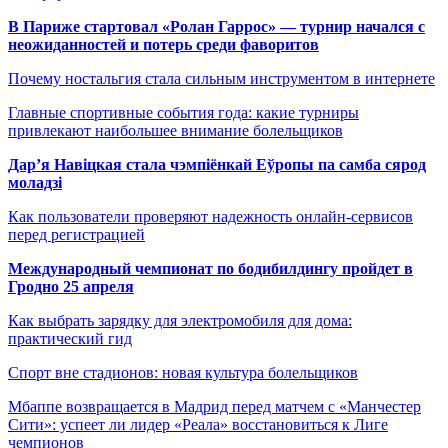
В Париже стартовал «Ролан Гаррос» — турнир начался с
неожиданностей и потерь среди фаворитов
Почему ностальгия стала сильным инструментом в интернете
Главные спортивные события года: какие турниры
привлекают наибольшее внимание болельщиков
Дар’я Навіцкая стала чэмпіёнкай Еўропы па самба сярод
моладзі
Как пользователи проверяют надежность онлайн-сервисов
перед регистрацией
Международный чемпионат по бодибилдингу пройдет в
Гродно 25 апреля
Как выбрать зарядку для электромобиля для дома:
практический гид
Спорт вне стадионов: новая культура болельщиков
Мбаппе возвращается в Мадрид перед матчем с «Манчестер
Сити»: успеет ли лидер «Реала» восстановиться к Лиге
чемпионов