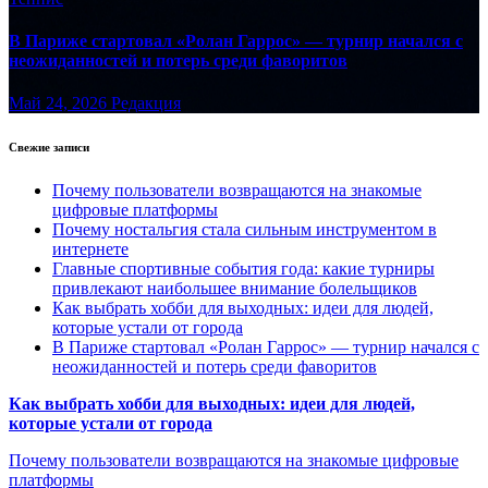
В Париже стартовал «Ролан Гаррос» — турнир начался с
неожиданностей и потерь среди фаворитов
Май 24, 2026
Редакция
Свежие записи
Почему пользователи возвращаются на знакомые
цифровые платформы
Почему ностальгия стала сильным инструментом в
интернете
Главные спортивные события года: какие турниры
привлекают наибольшее внимание болельщиков
Как выбрать хобби для выходных: идеи для людей,
которые устали от города
В Париже стартовал «Ролан Гаррос» — турнир начался с
неожиданностей и потерь среди фаворитов
Как выбрать хобби для выходных: идеи для людей,
которые устали от города
Почему пользователи возвращаются на знакомые цифровые
платформы