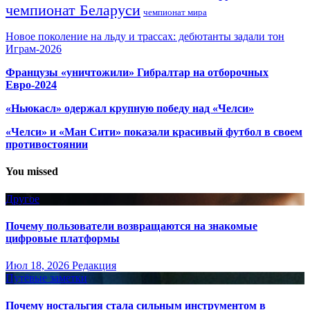
чемпионат Беларуси
чемпионат мира
Новое поколение на льду и трассах: дебютанты задали тон
Играм-2026
Французы «уничтожили» Гибралтар на отборочных
Евро-2024
«Ньюкасл» одержал крупную победу над «Челси»
«Челси» и «Ман Сити» показали красивый футбол в своем
противостоянии
You missed
Другое
Почему пользователи возвращаются на знакомые
цифровые платформы
Июл 18, 2026
Редакция
Путёвые заметки
Почему ностальгия стала сильным инструментом в