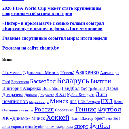
2026 FIFA World Cup может стать крупнейшим
спортивным событием в истории
«Интер» в ярком матче с семью голами обыграл
«Барселону» и вышел в финал Лиги чемпионов
Главные спортивные события мира: итоги недели
Реклама на сайте champ.by
Метки
Азаренко
"Гомель"
"Динамо" Минск
Александр
"Юность"
Беларусь
Баскетбол
Биатлон
Глеб
Барселона
Гандбол
Виктория Азаренко
Волейбол
Дарья
Глеб
Грабовский
Лига
КХЛ
Домрачева
Кубок Беларуси
Динамо
Домрачева
Минск
чемпионов
НХЛ
НБА
Марек Сикора
НОК Беларуси
Неман
Футбол
Теннис
Россия
Олимпийские игры
Соболенко
Хоккей
ХК «Динамо» Минск
брест
Шахтер
Челси
евро 2012
футбол
спорт
олимпиада
лига европы
реал
мини-футбол