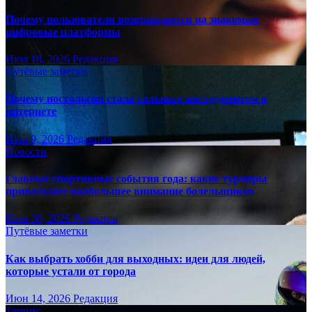
Почему пользователи возвращаются на знакомые
цифровые платформы
Июл 18, 2026
Редакция
Путёвые заметки
Почему ностальгия стала сильным инструментом в
интернете
Июл 9, 2026
Редакция
Новости
Главные спортивные события года: какие турниры
привлекают наибольшее внимание болельщиков
Июн 30, 2026
Редакция
Путёвые заметки
Как выбрать хобби для выходных: идеи для людей,
которые устали от города
Июн 14, 2026
Редакция
Теннис