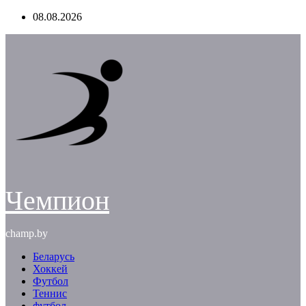
Перейти
08.08.2026
к
содержимому
Чемпион
champ.by
Беларусь
Хоккей
Футбол
Теннис
футбол