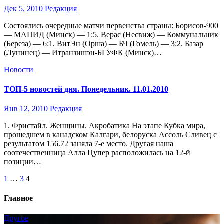
Дек 5, 2010
Редакция
Состоялись очередные матчи первенства страны: Борисов-900
— МАПИД (Минск) — 1:5. Верас (Несвиж) — Коммунальник
(Береза) — 6:1. ВитЭн (Орша) — БЧ (Гомель) — 3:2. Базар
(Лунинец) — Итранзишэн-БГУФК (Минск)…
Новости
ТОП-5 новостей дня. Понедельник. 11.01.2010
Янв 12, 2010
Редакция
1. Фристайл. Женщины. Акробатика На этапе Кубка мира,
прошедшем в канадском Калгари, белоруска Ассоль Сливец с
результатом 156.72 заняла 7-е место. Другая наша
соотечественница Алла Цупер расположилась на 12-й
позиции…
Пагинация
1
…
3
4
записей
Главное
Другое