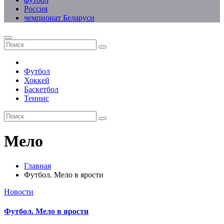
Россия
чемпионат Беларуси
Футбол
Хоккей
Баскетбол
Теннис
Мело
Главная
Футбол. Мело в ярости
Новости
Футбол. Мело в ярости