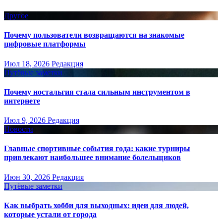
Другое
Почему пользователи возвращаются на знакомые
цифровые платформы
Июл 18, 2026
Редакция
Путёвые заметки
Почему ностальгия стала сильным инструментом в
интернете
Июл 9, 2026
Редакция
Новости
Главные спортивные события года: какие турниры
привлекают наибольшее внимание болельщиков
Июн 30, 2026
Редакция
Путёвые заметки
Как выбрать хобби для выходных: идеи для людей,
которые устали от города