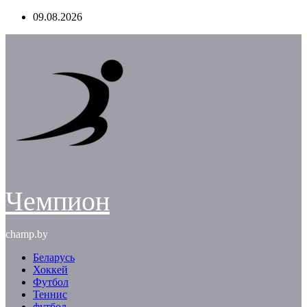
Перейти
09.08.2026
к
содержимому
Чемпион
champ.by
Беларусь
Хоккей
Футбол
Теннис
футбол