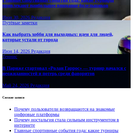
Главные спортивные события года: какие турниры
привлекают наибольшее внимание болельщиков
Июн 30, 2026
Редакция
Путёвые заметки
Как выбрать хобби для выходных: идеи для людей,
которые устали от города
Июн 14, 2026
Редакция
Теннис
В Париже стартовал «Ролан Гаррос» — турнир начался с
неожиданностей и потерь среди фаворитов
Май 24, 2026
Редакция
Свежие записи
Почему пользователи возвращаются на знакомые
цифровые платформы
Почему ностальгия стала сильным инструментом в
интернете
Главные спортивные события года: какие турниры