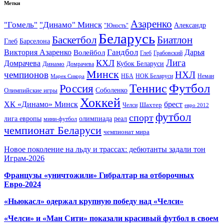
Метки
Азаренко
"Гомель"
"Динамо" Минск
Александр
"Юность"
Беларусь
Баскетбол
Биатлон
Глеб
Барселона
Гандбол
Виктория Азаренко
Волейбол
Дарья
Глеб
Грабовский
Лига
КХЛ
Домрачева
Кубок Беларуси
Динамо
Домрачева
Минск
чемпионов
НХЛ
НБА
Марек Сикора
НОК Беларуси
Неман
Футбол
Теннис
Россия
Олимпийские игры
Соболенко
Хоккей
ХК «Динамо» Минск
брест
Шахтер
Челси
евро 2012
футбол
спорт
олимпиада
лига европы
реал
мини-футбол
чемпионат Беларуси
чемпионат мира
Новое поколение на льду и трассах: дебютанты задали тон
Играм-2026
Французы «уничтожили» Гибралтар на отборочных
Евро-2024
«Ньюкасл» одержал крупную победу над «Челси»
«Челси» и «Ман Сити» показали красивый футбол в своем