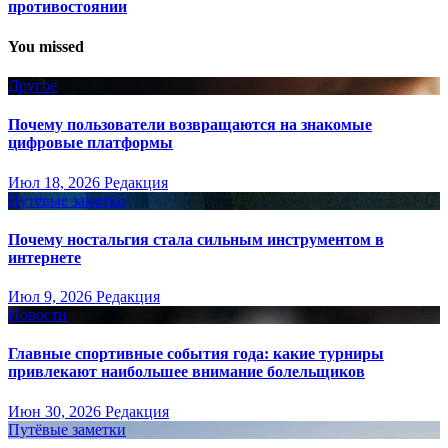
противостоянии
You missed
Другое
Почему пользователи возвращаются на знакомые
цифровые платформы
Июл 18, 2026
Редакция
Путёвые заметки
Почему ностальгия стала сильным инструментом в
интернете
Июл 9, 2026
Редакция
Новости
Главные спортивные события года: какие турниры
привлекают наибольшее внимание болельщиков
Июн 30, 2026
Редакция
Путёвые заметки