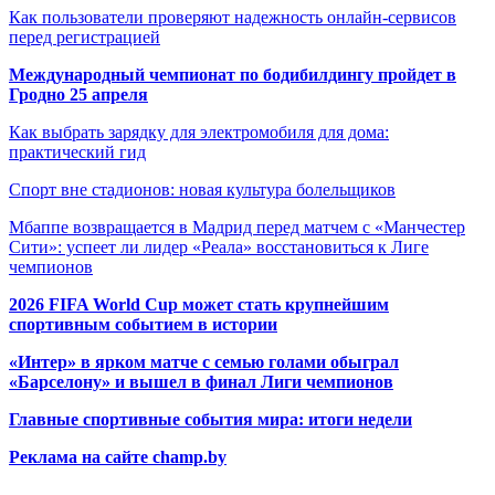
Как пользователи проверяют надежность онлайн-сервисов
перед регистрацией
Международный чемпионат по бодибилдингу пройдет в
Гродно 25 апреля
Как выбрать зарядку для электромобиля для дома:
практический гид
Спорт вне стадионов: новая культура болельщиков
Мбаппе возвращается в Мадрид перед матчем с «Манчестер
Сити»: успеет ли лидер «Реала» восстановиться к Лиге
чемпионов
2026 FIFA World Cup может стать крупнейшим
спортивным событием в истории
«Интер» в ярком матче с семью голами обыграл
«Барселону» и вышел в финал Лиги чемпионов
Главные спортивные события мира: итоги недели
Реклама на сайте champ.by