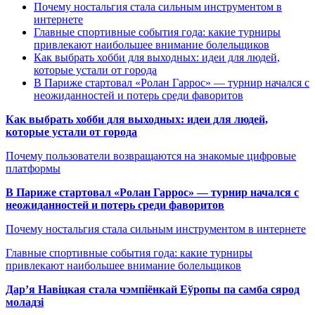
Почему ностальгия стала сильным инструментом в
интернете
Главные спортивные события года: какие турниры
привлекают наибольшее внимание болельщиков
Как выбрать хобби для выходных: идеи для людей,
которые устали от города
В Париже стартовал «Ролан Гаррос» — турнир начался с
неожиданностей и потерь среди фаворитов
Как выбрать хобби для выходных: идеи для людей,
которые устали от города
Почему пользователи возвращаются на знакомые цифровые
платформы
В Париже стартовал «Ролан Гаррос» — турнир начался с
неожиданностей и потерь среди фаворитов
Почему ностальгия стала сильным инструментом в интернете
Главные спортивные события года: какие турниры
привлекают наибольшее внимание болельщиков
Дар’я Навіцкая стала чэмпіёнкай Еўропы па самба сярод
моладзі