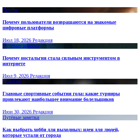
Другое
Почему пользователи возвращаются на знакомые
цифровые платформы
Июл 18, 2026
Редакция
Путёвые заметки
Почему ностальгия стала сильным инструментом в
интернете
Июл 9, 2026
Редакция
Новости
Главные спортивные события года: какие турниры
привлекают наибольшее внимание болельщиков
Июн 30, 2026
Редакция
Путёвые заметки
Как выбрать хобби для выходных: идеи для людей,
которые устали от города