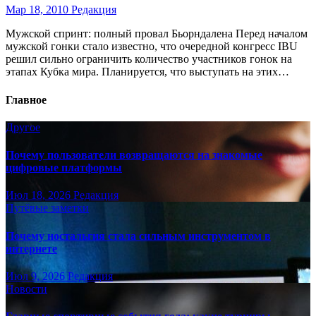
Мар 18, 2010
Редакция
Мужской спринт: полный провал Бьорндалена Перед началом
мужской гонки стало известно, что очередной конгресс IBU
решил сильно ограничить количество участников гонок на
этапах Кубка мира. Планируется, что выступать на этих…
Главное
Другое
Почему пользователи возвращаются на знакомые
цифровые платформы
Июл 18, 2026
Редакция
Путёвые заметки
Почему ностальгия стала сильным инструментом в
интернете
Июл 9, 2026
Редакция
Новости