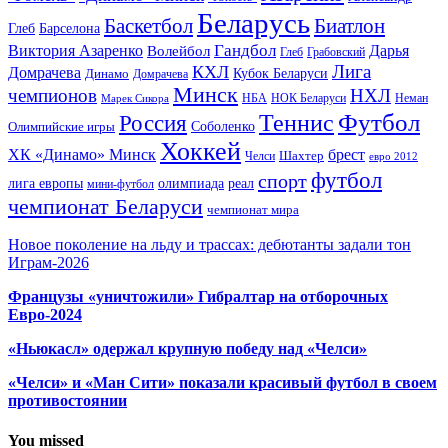
Беларусь
Баскетбол
Биатлон
Глеб
Барселона
Гандбол
Виктория Азаренко
Волейбол
Дарья
Глеб
Грабовский
Лига
КХЛ
Домрачева
Кубок Беларуси
Динамо
Домрачева
Минск
чемпионов
НХЛ
НБА
Марек Сикора
НОК Беларуси
Неман
Футбол
Теннис
Россия
Олимпийские игры
Соболенко
Хоккей
ХК «Динамо» Минск
брест
Шахтер
Челси
евро 2012
футбол
спорт
олимпиада
лига европы
реал
мини-футбол
чемпионат Беларуси
чемпионат мира
Новое поколение на льду и трассах: дебютанты задали тон
Играм-2026
Французы «уничтожили» Гибралтар на отборочных
Евро-2024
«Ньюкасл» одержал крупную победу над «Челси»
«Челси» и «Ман Сити» показали красивый футбол в своем
противостоянии
You missed