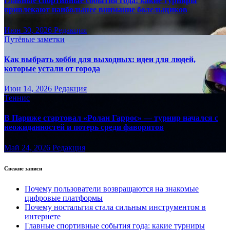
Главные спортивные события года: какие турниры
привлекают наибольшее внимание болельщиков
Июн 30, 2026
Редакция
Путёвые заметки
Как выбрать хобби для выходных: идеи для людей,
которые устали от города
Июн 14, 2026
Редакция
Теннис
В Париже стартовал «Ролан Гаррос» — турнир начался с
неожиданностей и потерь среди фаворитов
Май 24, 2026
Редакция
Свежие записи
Почему пользователи возвращаются на знакомые
цифровые платформы
Почему ностальгия стала сильным инструментом в
интернете
Главные спортивные события года: какие турниры