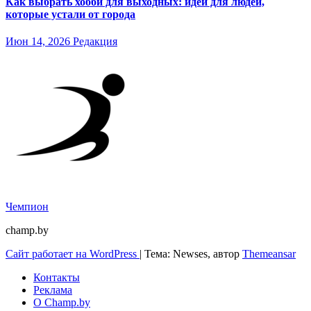
Как выбрать хобби для выходных: идеи для людей,
которые устали от города
Июн 14, 2026
Редакция
Чемпион
champ.by
Сайт работает на WordPress
|
Тема: Newses, автор
Themeansar
Контакты
Реклама
О Champ.by