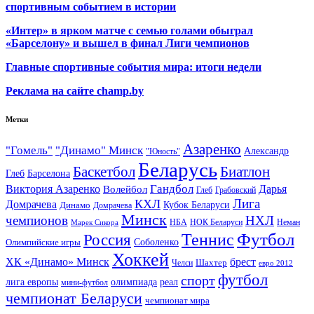
спортивным событием в истории
«Интер» в ярком матче с семью голами обыграл
«Барселону» и вышел в финал Лиги чемпионов
Главные спортивные события мира: итоги недели
Реклама на сайте champ.by
Метки
Азаренко
"Гомель"
"Динамо" Минск
Александр
"Юность"
Беларусь
Баскетбол
Биатлон
Глеб
Барселона
Гандбол
Виктория Азаренко
Волейбол
Дарья
Глеб
Грабовский
Лига
КХЛ
Домрачева
Кубок Беларуси
Динамо
Домрачева
Минск
чемпионов
НХЛ
НБА
Марек Сикора
НОК Беларуси
Неман
Футбол
Теннис
Россия
Олимпийские игры
Соболенко
Хоккей
ХК «Динамо» Минск
брест
Шахтер
Челси
евро 2012
футбол
спорт
олимпиада
лига европы
реал
мини-футбол
чемпионат Беларуси
чемпионат мира