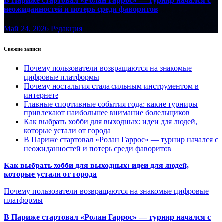
В Париже стартовал «Ролан Гаррос» — турнир начался с
неожиданностей и потерь среди фаворитов
Май 24, 2026
Редакция
Свежие записи
Почему пользователи возвращаются на знакомые
цифровые платформы
Почему ностальгия стала сильным инструментом в
интернете
Главные спортивные события года: какие турниры
привлекают наибольшее внимание болельщиков
Как выбрать хобби для выходных: идеи для людей,
которые устали от города
В Париже стартовал «Ролан Гаррос» — турнир начался с
неожиданностей и потерь среди фаворитов
Как выбрать хобби для выходных: идеи для людей,
которые устали от города
Почему пользователи возвращаются на знакомые цифровые
платформы
В Париже стартовал «Ролан Гаррос» — турнир начался с