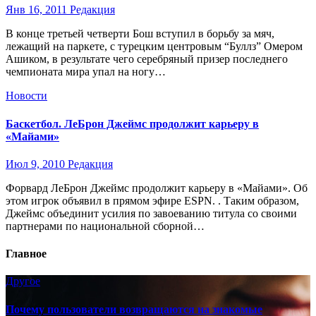
Янв 16, 2011
Редакция
В конце третьей четверти Бош вступил в борьбу за мяч,
лежащий на паркете, с турецким центровым “Буллз” Омером
Ашиком, в результате чего серебряный призер последнего
чемпионата мира упал на ногу…
Новости
Баскетбол. ЛеБрон Джеймс продолжит карьеру в
«Майами»
Июл 9, 2010
Редакция
Форвард ЛеБрон Джеймс продолжит карьеру в «Майами». Об
этом игрок объявил в прямом эфире ESPN. . Таким образом,
Джеймс объединит усилия по завоеванию титула со своими
партнерами по национальной сборной…
Главное
Другое
Почему пользователи возвращаются на знакомые