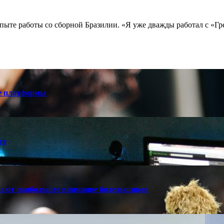
пыте работы со сборной Бразилии. «Я уже дважды работал с «Гр
е платформы
те
кают наибольшее внимание болельщиков