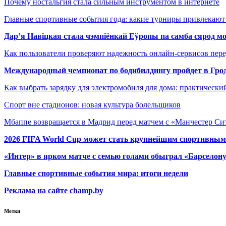
Почему ностальгия стала сильным инструментом в интернете
Главные спортивные события года: какие турниры привлекаю
Дар’я Навіцкая стала чэмпіёнкай Еўропы па самба сярод мо
Как пользователи проверяют надежность онлайн-сервисов пере
Международный чемпионат по бодибилдингу пройдет в Грод
Как выбрать зарядку для электромобиля для дома: практически
Спорт вне стадионов: новая культура болельщиков
Мбаппе возвращается в Мадрид перед матчем с «Манчестер Сит
2026 FIFA World Cup может стать крупнейшим спортивным
«Интер» в ярком матче с семью голами обыграл «Барселон
Главные спортивные события мира: итоги недели
Реклама на сайте champ.by
Метки