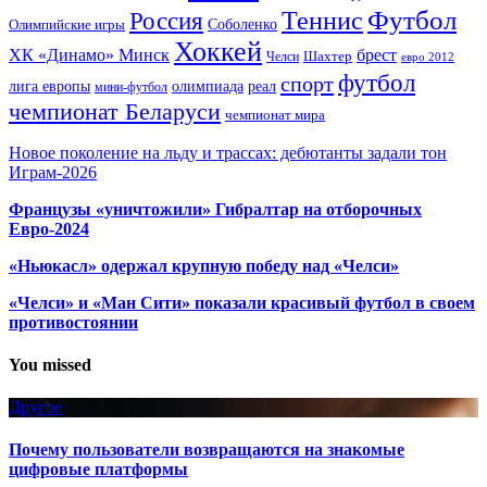
Футбол
Теннис
Россия
Олимпийские игры
Соболенко
Хоккей
ХК «Динамо» Минск
брест
Шахтер
Челси
евро 2012
футбол
спорт
олимпиада
лига европы
реал
мини-футбол
чемпионат Беларуси
чемпионат мира
Новое поколение на льду и трассах: дебютанты задали тон
Играм-2026
Французы «уничтожили» Гибралтар на отборочных
Евро-2024
«Ньюкасл» одержал крупную победу над «Челси»
«Челси» и «Ман Сити» показали красивый футбол в своем
противостоянии
You missed
Другое
Почему пользователи возвращаются на знакомые
цифровые платформы