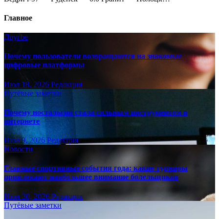
Главное
Другое
Почему пользователи возвращаются на знакомые
цифровые платформы
Июл 18, 2026
Редакция
Путёвые заметки
Почему ностальгия стала сильным инструментом в
интернете
Июл 9, 2026
Редакция
Новости
Главные спортивные события года: какие турниры
привлекают наибольшее внимание болельщиков
Июн 30, 2026
Редакция
Путёвые заметки