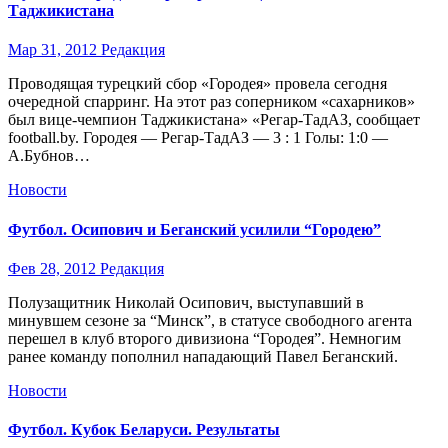
Таджикистана
Мар 31, 2012
Редакция
Проводящая турецкий сбор «Городея» провела сегодня
очередной спарринг. На этот раз соперником «сахарников»
был вице-чемпион Таджикистана» «Регар-ТадАЗ, сообщает
football.by. Городея — Регар-ТадАЗ — 3 : 1 Голы: 1:0 —
А.Бубнов…
Новости
Футбол. Осипович и Беганский усилили “Городею”
Фев 28, 2012
Редакция
Полузащитник Николай Осипович, выступавший в
минувшем сезоне за “Минск”, в статусе свободного агента
перешел в клуб второго дивизиона “Городея”. Немногим
ранее команду пополнил нападающий Павел Беганский.
Новости
Футбол. Кубок Беларуси. Результаты