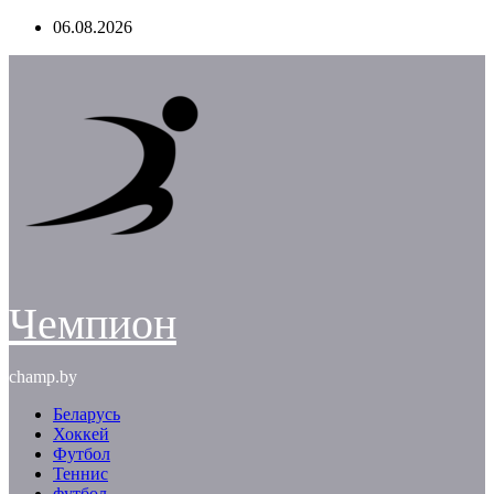
Перейти
06.08.2026
к
содержимому
Чемпион
champ.by
Беларусь
Хоккей
Футбол
Теннис
футбол