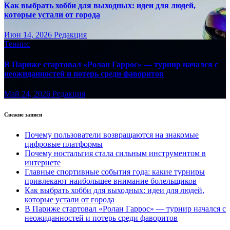
Как выбрать хобби для выходных: идеи для людей,
которые устали от города
Июн 14, 2026
Редакция
Теннис
В Париже стартовал «Ролан Гаррос» — турнир начался с
неожиданностей и потерь среди фаворитов
Май 24, 2026
Редакция
Свежие записи
Почему пользователи возвращаются на знакомые
цифровые платформы
Почему ностальгия стала сильным инструментом в
интернете
Главные спортивные события года: какие турниры
привлекают наибольшее внимание болельщиков
Как выбрать хобби для выходных: идеи для людей,
которые устали от города
В Париже стартовал «Ролан Гаррос» — турнир начался с
неожиданностей и потерь среди фаворитов