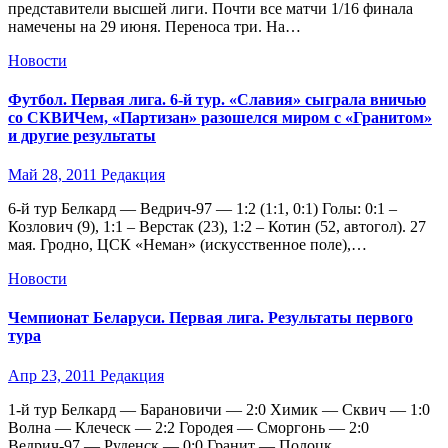
представители высшей лиги. Почти все матчи 1/16 финала
намечены на 29 июня. Переноса три. На…
Новости
Футбол. Первая лига. 6-й тур. «Славия» сыграла вничью
со СКВИЧем, «Партизан» разошелся миром с «Гранитом»
и другие результаты
Май 28, 2011
Редакция
6-й тур Белкард — Ведрич-97 — 1:2 (1:1, 0:1) Голы: 0:1 –
Козлович (9), 1:1 – Верстак (23), 1:2 – Котин (52, автогол). 27
мая. Гродно, ЦСК «Неман» (искусственное поле),…
Новости
Чемпионат Беларуси. Первая лига. Результаты первого
тура
Апр 23, 2011
Редакция
1-й тур Белкард — Барановичи — 2:0 Химик — Сквич — 1:0
Волна — Клеческ — 2:2 Городея — Сморгонь — 2:0
Ведрич-97 — Руденск — 0:0 Гранит — Полоцк…