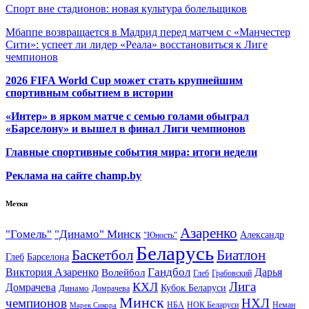
Спорт вне стадионов: новая культура болельщиков
Мбаппе возвращается в Мадрид перед матчем с «Манчестер
Сити»: успеет ли лидер «Реала» восстановиться к Лиге
чемпионов
2026 FIFA World Cup может стать крупнейшим
спортивным событием в истории
«Интер» в ярком матче с семью голами обыграл
«Барселону» и вышел в финал Лиги чемпионов
Главные спортивные события мира: итоги недели
Реклама на сайте champ.by
Метки
Азаренко
"Гомель"
"Динамо" Минск
Александр
"Юность"
Беларусь
Баскетбол
Биатлон
Глеб
Барселона
Гандбол
Виктория Азаренко
Волейбол
Дарья
Глеб
Грабовский
Лига
КХЛ
Домрачева
Кубок Беларуси
Динамо
Домрачева
Минск
чемпионов
НХЛ
НБА
Марек Сикора
НОК Беларуси
Неман