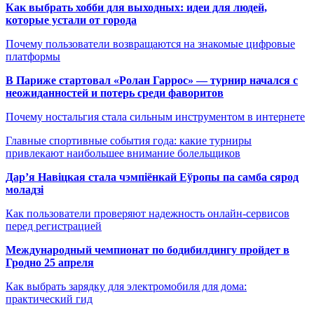
Как выбрать хобби для выходных: идеи для людей,
которые устали от города
Почему пользователи возвращаются на знакомые цифровые
платформы
В Париже стартовал «Ролан Гаррос» — турнир начался с
неожиданностей и потерь среди фаворитов
Почему ностальгия стала сильным инструментом в интернете
Главные спортивные события года: какие турниры
привлекают наибольшее внимание болельщиков
Дар’я Навіцкая стала чэмпіёнкай Еўропы па самба сярод
моладзі
Как пользователи проверяют надежность онлайн-сервисов
перед регистрацией
Международный чемпионат по бодибилдингу пройдет в
Гродно 25 апреля
Как выбрать зарядку для электромобиля для дома:
практический гид